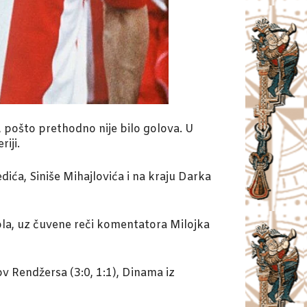
 pošto prethodno nije bilo golova. U
iji.
ića, Siniše Mihajlovića i na kraju Darka
kola, uz čuvene reči komentatora Milojka
v Rendžersa (3:0, 1:1), Dinama iz