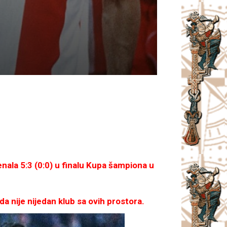
ala 5:3 (0:0) u finalu Kupa šampiona u
ada nije nijedan klub sa ovih prostora.