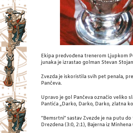
Ekipa predvođena trenerom Ljupkom Petro
junaka je izrastao golman Stevan Stojan
Zvezda je iskoristila svih pet penala, p
Pančeva.
Upravo je gol Pančeva označio veliko sl
Pantića „Darko, Darko, Darko, zlatna 
“Bemsrtni” sastav Zvezde je na putu do t
Drezdena (3:0, 2:1), Bajerna iz Minhena (