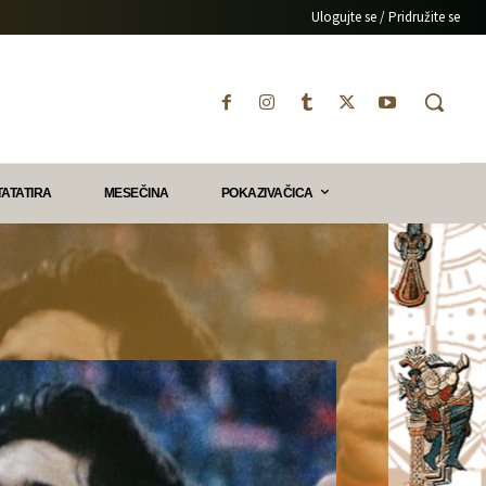
Ulogujte se / Pridružite se
TATATIRA
MESEČINA
POKAZIVAČICA