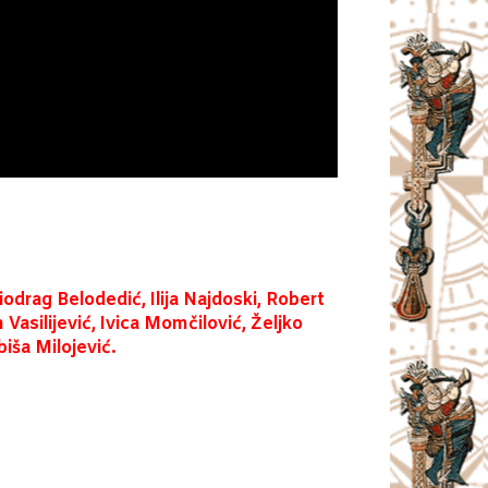
drag Belodedić, Ilija Najdoski, Robert
 Vasilijević, Ivica Momčilović, Željko
biša Milojević.