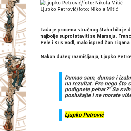
Ljupko Petrović/foto: Nikola Mitić
Tada je procena stručnog štaba bila je 
najbolje suprotstaviti se Marseju. Franc
Pele i Kris Vodl, malo ispred Žan Tigana 
Nakon dužeg razmišljanja, Ljupko Petrov
Dumao sam, dumao i izabra
na rezultat. Pre nego što s
podignete pehar?“ Sa svih
poslušajte i ne morate viš
Ljupko Petrović