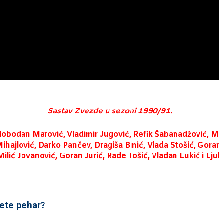
Sastav Zvezde u sezoni 1990/91.
lobodan Marović, Vladimir Jugović, Refik Šabanadžović, Mio
ihajlović, Darko Pančev, Dragiša Binić, Vlada Stošić, Goran
ilić Jovanović, Goran Jurić, Rade Tošić, Vladan Lukić i Lju
nete pehar?