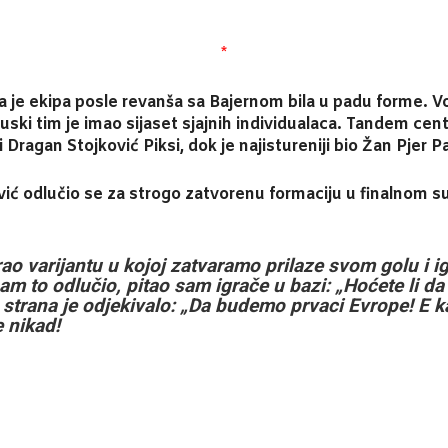
*
da je ekipa posle revanša sa Bajernom bila u padu forme. V
uski tim je imao sijaset sjajnih individualaca. Tandem cent
i Dragan Stojković Piksi, dok je najistureniji bio Žan Pjer 
ić odlučio se za strogo zatvorenu formaciju u finalnom s
o varijantu u kojoj zatvaramo prilaze svom golu i 
am to odlučio, pitao sam igrače u bazi: „Hoćete li da 
 strana je odjekivalo: „Da budemo prvaci Evrope! E 
e nikad!