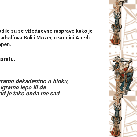
odile su se višednevne rasprave kako je
arhalfova Boli i Mozer, u sredini Abedi
Papen.
usretu.
igramo dekadentno u bloku,
igramo lepo ili da
kad je tako onda me sad