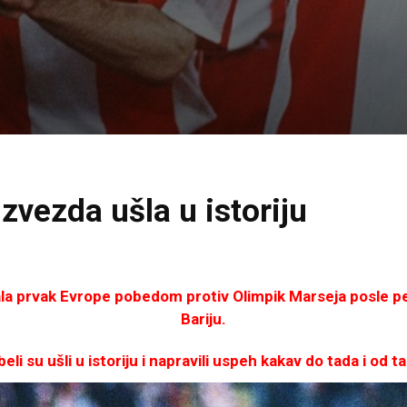
zvezda ušla u istoriju
la prvak Evrope pobedom protiv Olimpik Marseja posle pen
Bariju.
i su ušli u istoriju i napravili uspeh kakav do tada i od t