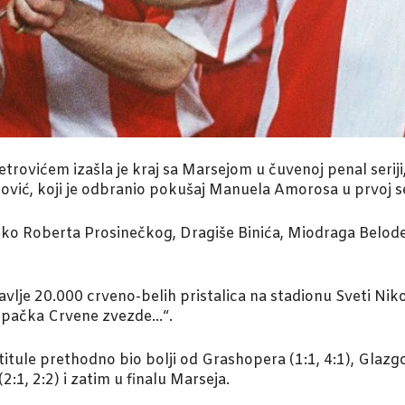
vićem izašla je kraj sa Marsejom u čuvenoj penal seriji,
ović, koji je odbranio pokušaj Manuela Amorosa u prvoj ser
reko Roberta Prosinečkog, Dragiše Binića, Miodraga Beloded
avlje 20.000 crveno-belih pristalica na stadionu Sveti Ni
kopačka Crvene zvezde…“.
itule prethodno bio bolji od Grashopera (1:1, 4:1), Glazgo
2:1, 2:2) i zatim u finalu Marseja.