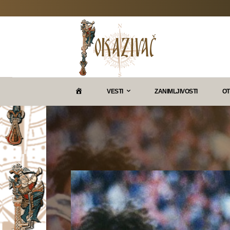
P
VESTI
ZANIMLJIVOSTI
OT
O
K
A
Z