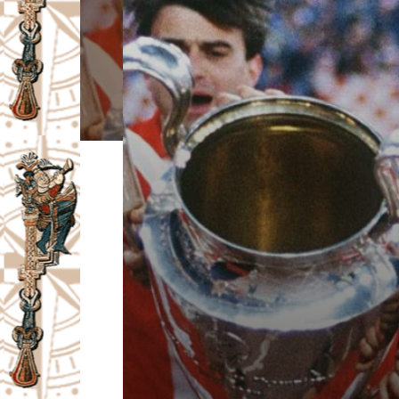
I
V
A
Č