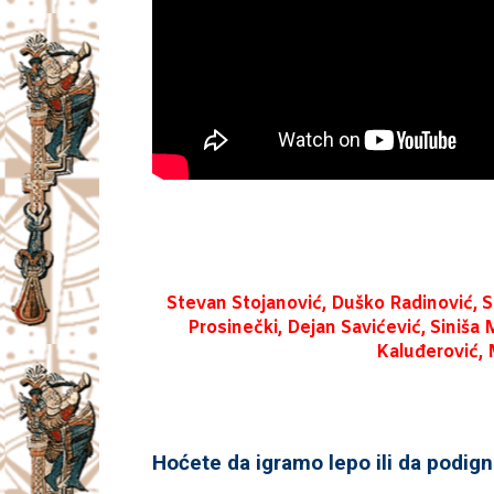
Stevan Stojanović, Duško Radinović, S
Prosinečki, Dejan Savićević, Siniša M
Kaluđerović, M
Hoćete da igramo lepo ili da podig