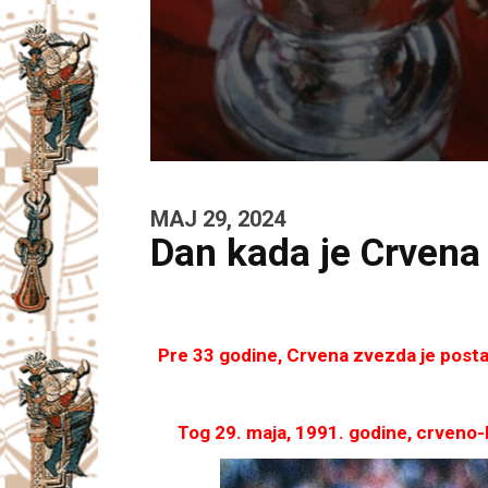
MAJ 29, 2024
Dan kada je Crvena 
Pre 33 godine, Crvena zvezda je posta
Tog 29. maja, 1991. godine, crveno-bel