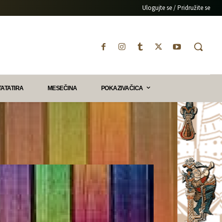
Ulogujte se / Pridružite se
TATATIRA
MESEČINA
POKAZIVAČICA