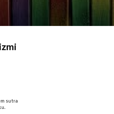
izmi
em sutra
ku.