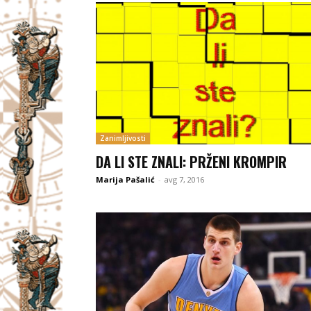
Zanimljivosti
DA LI STE ZNALI: PRŽENI KROMPIR
Marija Pašalić
-
avg 7, 2016