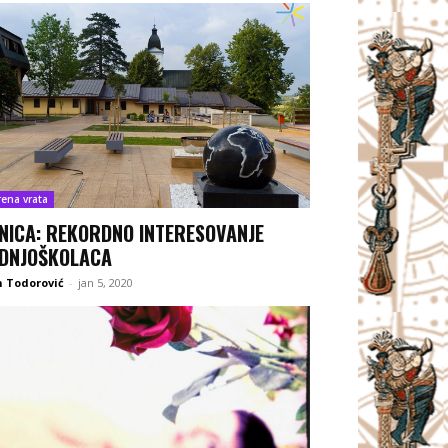
rena vrata
NICA: REKORDNO INTERESOVANJE
DNJOŠKOLACA
 Todorović
-
jan 5, 2020