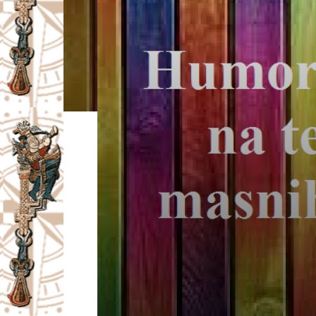
I
V
A
Č