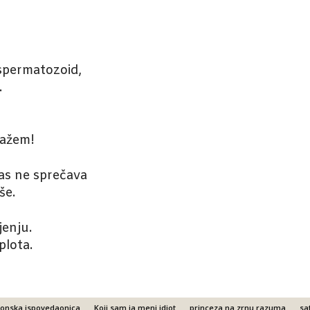
 spermatozoid,
.
kažem!
nas ne sprečava
še.
enju.
plota.
ronska ispovedaonica
Koji sam ja meni idiot
princeza na zrnu razuma
sa