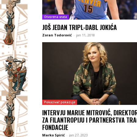
Otvorena vrata
JOŠ JEDAN TRIPL-DABL JOKIĆA
Zoran Todorović
-
jan 11, 2018
Pokazivač pokazuje
INTERVJU MARIJE MITROVIĆ, DIREKTO
ZA FILANTROPIJU I PARTNERSTVA TRA
FONDACIJE
Marko Spirić
-
jan 27, 2023