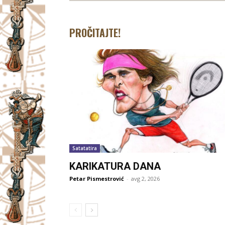
PROČITAJTE!
Satatatira
KARIKATURA DANA
Petar Pismestrović
-
avg 2, 2026