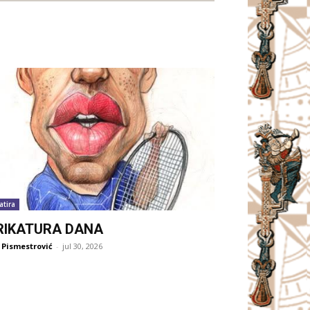
atira
RIKATURA DANA
 Pismestrović
-
jul 30, 2026