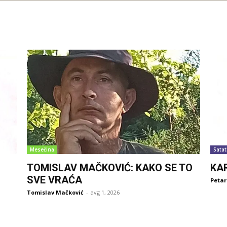
Mesečina
Satat
TOMISLAV MAČKOVIĆ: KAKO SE TO
KA
SVE VRAĆA
Petar
Tomislav Mačković
-
avg 1, 2026