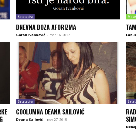
Satatatira
Mese
DNEVNA DOZA AFORIZMA
TAM
Goran Ivanković
-
mar 16, 2017
Labu
Satatatira
Satat
RKE
COOLUMNA DEANA SAILOVIĆ
RAD
G
SIM
Deana Sailović
-
nov 27, 2015
Neboj