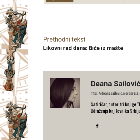
Facebook
X
Email
Prethodni tekst
Likovni rad dana: Biće iz mašte
Deana Sailovi
https://deanasailovic.wordpress
Satiričar, autor tri knjige 
Udruženja književnika Srbij