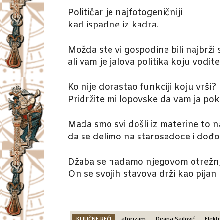
Političar je najfotogeničniji
kad ispadne iz kadra.
Možda ste vi gospodine bili najbrži
ali vam je jalova politika koju vodite
Ko nije dorastao funkciji koju vrši?
Pridržite mi lopovske da vam ja po
Mada smo svi došli iz materine to 
da se delimo na starosedoce i dođo
Džaba se nadamo njegovom otrežnj
On se svojih stavova drži kao pijan 
KLJUČNE REČI
aforizam
Deana Sailović
Elekt