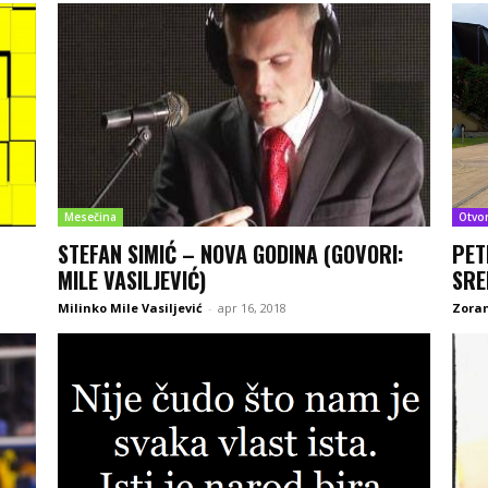
Mesečina
Otvo
STEFAN SIMIĆ – NOVA GODINA (GOVORI:
PET
MILE VASILJEVIĆ)
SRE
Milinko Mile Vasiljević
-
apr 16, 2018
Zoran