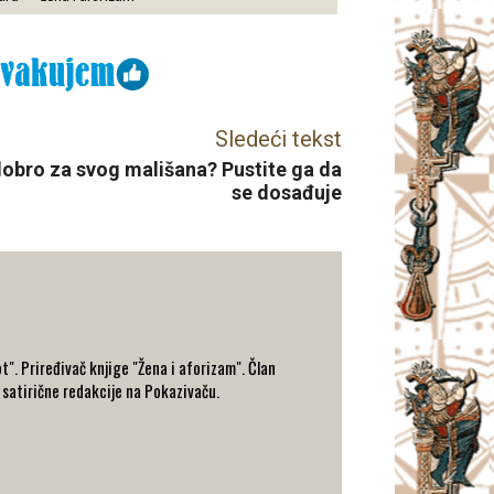
Sledeći tekst
 dobro za svog mališana? Pustite ga da
se dosađuje
t". Priređivač knjige "Žena i aforizam". Član
 satirične redakcije na Pokazivaču.