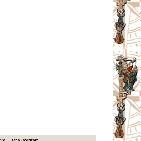
tira
žena i aforizam