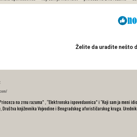
Viber
ReddIt
Želite da uradite nešto
ć
.com/
“Princeza na zrnu razuma” , “Elektronska ispovedaonica” i "Koji sam ja meni idio
e, Društva književnika Vojvodine i Beogradskog aforističarskog kruga. Urednik