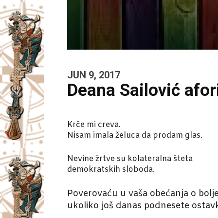
JUN 9, 2017
Deana Sailović afor
Krče mi creva.
Nisam imala želuca da prodam glas.
Nevine žrtve su kolateralna šteta
demokratskih sloboda.
Poverovaću u vaša obećanja o bolj
ukoliko još danas podnesete ostav