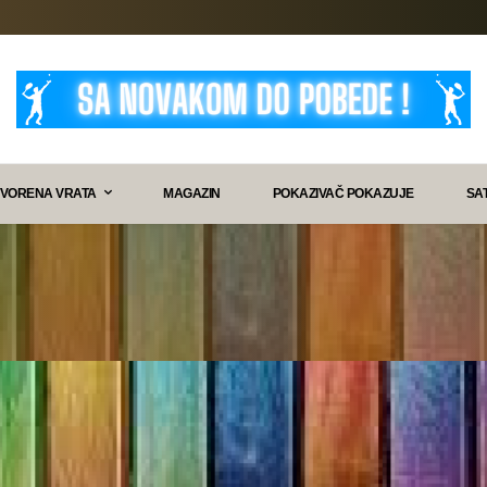
VORENA VRATA
MAGAZIN
POKAZIVAČ POKAZUJE
SA