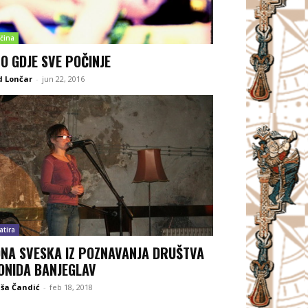
čina
O GDJE SVE POČINJE
d Lončar
-
jun 22, 2016
atira
NA SVESKA IZ POZNAVANJA DRUŠTVA
ONIDA BANJEGLAV
ša Čandić
-
feb 18, 2018