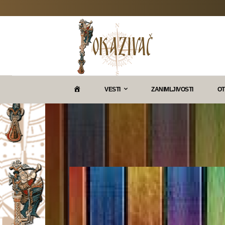
P
VESTI
ZANIMLJIVOSTI
OT
O
K
A
Z