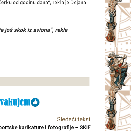
ćerku od godinu dana“, rekla je Dejana
je još skok iz aviona“, rekla
Sledeći tekst
ortske karikature i fotografije – SKIF