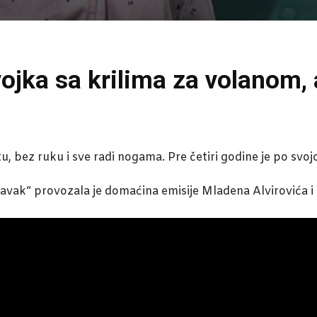
ojka sa krilima za volanom, 
bez ruku i sve radi nogama. Pre četiri godine je po svojoj v
Navak“ provozala je domaćina emisije Mladena Alvirovića i