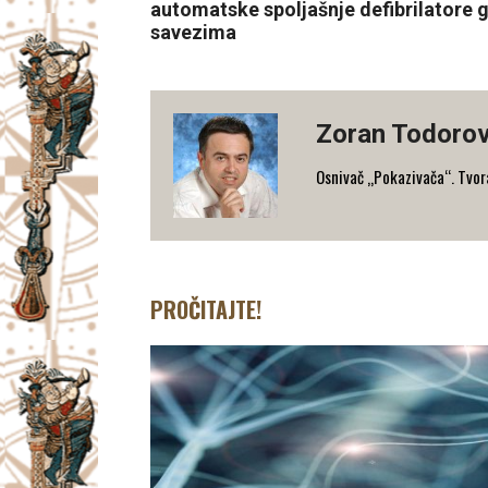
automatske spoljašnje defibrilatore
savezima
Zoran Todorov
Osnivač „Pokazivača“. Tvorac
PROČITAJTE!