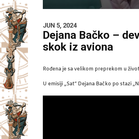
JUN 5, 2024
Dejana Bačko – dev
skok iz aviona
Rođena je sa velikom preprekom u životu, 
U emisiji „Sat“ Dejana Bačko po stazi „