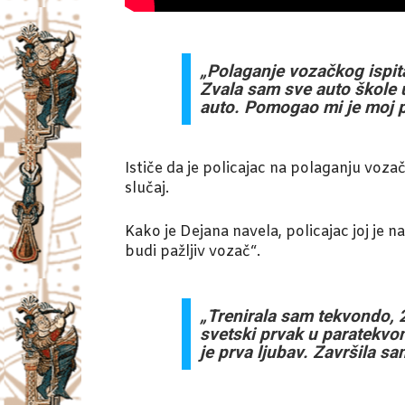
„Polaganje vozačkog ispita
Zvala sam sve auto škole 
auto. Pomogao mi je moj pri
Ističe da je policajac na polaganju vozačk
slučaj.
Kako je Dejana navela, policajac joj je na
budi pažljiv vozač“.
„Trenirala sam tekvondo, 
svetski prvak u paratekvon
je prva ljubav. Završila 