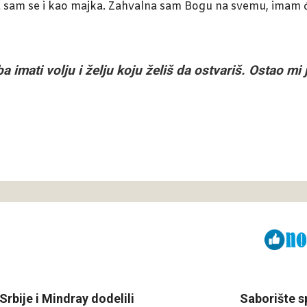
ila sam se i kao majka. Zahvalna sam Bogu na svemu, imam 
a imati volju i želju koju želiš da ostvariš. Ostao mi 
Viber
ReddIt
Srbije i Mindray dodelili
Saborište sp