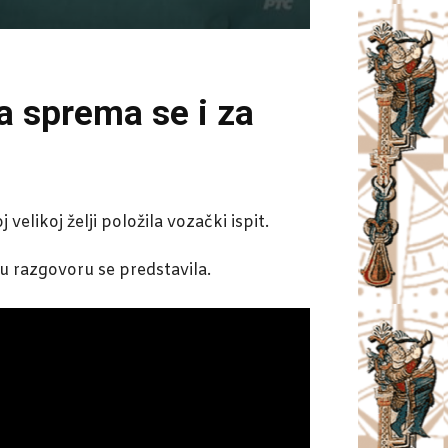
a sprema se i za
elikoj želji položila vozački ispit.
 u razgovoru se predstavila.