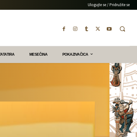
Ulogujte se / Pridružite se
TATATIRA
MESEČINA
POKAZIVAČICA