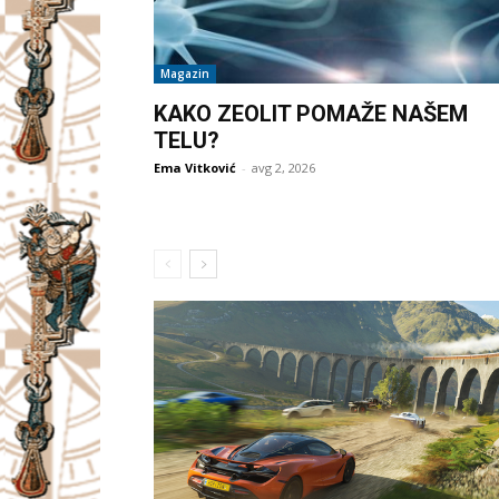
Magazin
KAKO ZEOLIT POMAŽE NAŠEM
TELU?
Ema Vitković
-
avg 2, 2026