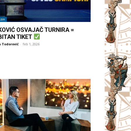
zin
KOVIĆ OSVAJAČ TURNIRA =
BITAN TIKET
 Todorović
-
feb 1, 2026