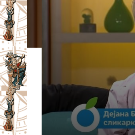
I
V
A
Č