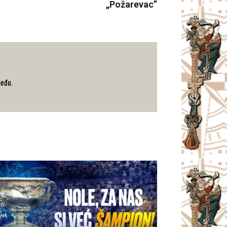
„Požarevac”
među.