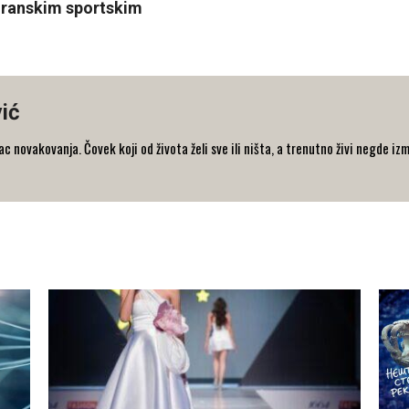
 granskim sportskim
ić
 novakovanja. Čovek koji od života želi sve ili ništa, a trenutno živi negde iz