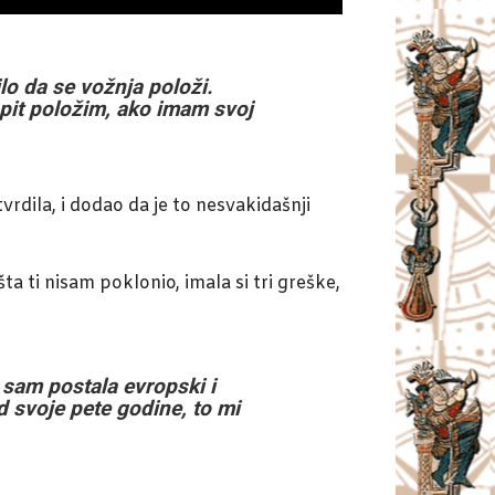
lo da se vožnja položi.
spit položim, ako imam svoj
tvrdila, i dodao da je to nesvakidašnji
ta ti nisam poklonio, imala si tri greške,
 sam postala evropski i
d svoje pete godine, to mi