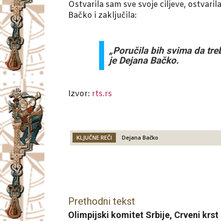
Ostvarila sam sve svoje ciljeve, ostvar
Bačko i zaključila:
„Poručila bih svima da treb
je Dejana Bačko.
Izvor:
rts.rs
KLJUČNE REČI
Dejana Bačko
Facebook
X
Email
Prethodni tekst
Olimpijski komitet Srbije, Crveni krst 