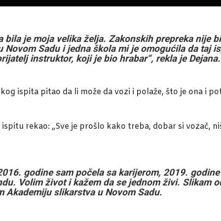
 bila je moja velika želja. Zakonskih prepreka nije bi
u Novom Sadu i jedna škola mi je omogućila da taj i
jatelj instruktor, koji je bio hrabar“, rekla je Dejana.
og ispita pitao da li može da vozi i polaže, što je ona i po
 ispitu rekao: „Sve je prošlo kako treba, dobar si vozač, niš
2016. godine sam počela sa karijerom, 2019. godine
du. Volim život i kažem da se jednom živi. Slikam o
sam Akademiju slikarstva u Novom Sadu.