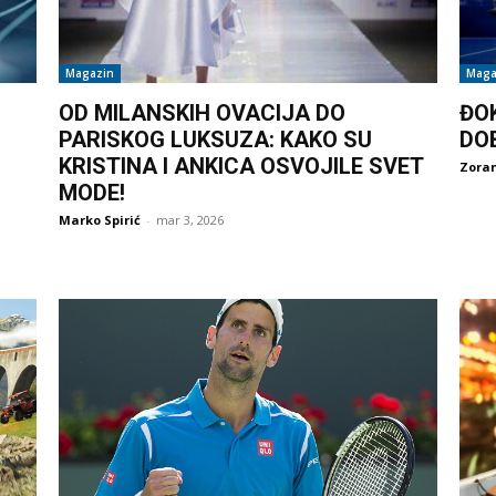
Magazin
Maga
OD MILANSKIH OVACIJA DO
ĐO
PARISKOG LUKSUZA: KAKO SU
DO
KRISTINA I ANKICA OSVOJILE SVET
Zoran
MODE!
Marko Spirić
-
mar 3, 2026