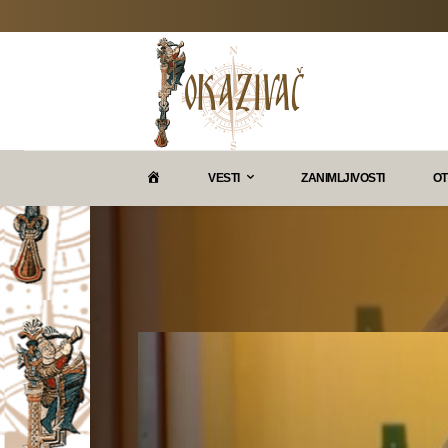
P
VESTI
ZANIMLJIVOSTI
OT
O
K
A
Z