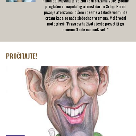
nakon objavljivanja prve zbirke aforizama 2016. godine
proglašen za najmlađeg aforističara u Srbiji. Pored
pisanja aforizama, pišem i pesme a takođe volim i da
crtam kada se nađe slobodnog vremena. Moj životni
moto glasi: "Prava svrha života jeste posvetiti ga
nečemu što će nas nadživeti."
PROČITAJTE!