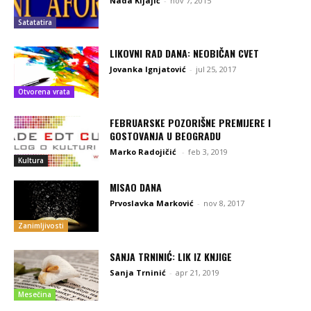
Nada Kljajić
-
nov 7, 2015
Satatatira
LIKOVNI RAD DANA: NEOBIČAN CVET
Jovanka Ignjatović
-
jul 25, 2017
Otvorena vrata
FEBRUARSKE POZORIŠNE PREMIJERE I
GOSTOVANJA U BEOGRADU
Marko Radojičić
-
feb 3, 2019
Kultura
MISAO DANA
Prvoslavka Marković
-
nov 8, 2017
Zanimljivosti
SANJA TRNINIĆ: LIK IZ KNJIGE
Sanja Trninić
-
apr 21, 2019
Mesečina