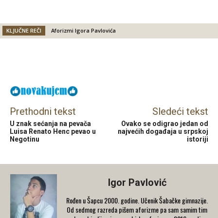
KLJUČNE REČI
Aforizmi Igora Pavlovića
Facebook
X
Email
Prethodni tekst
Sledeći tekst
U znak sećanja na pevača
Ovako se odigrao jedan od
Luisa Renato Henc pevao u
najvećih događaja u srpskoj
Negotinu
istoriji
Igor Pavlović
Rođen u Šapcu 2000. godine. Učenik Šabačke gimnazije.
Od sedmog razreda pišem aforizme pa sam samim tim