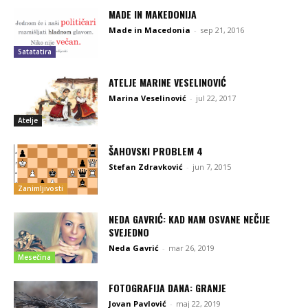
MADE IN MAKEDONIJA
Made in Macedonia
-
sep 21, 2016
Satatatira
ATELJE MARINE VESELINOVIĆ
Marina Veselinović
-
jul 22, 2017
Atelje
ŠAHOVSKI PROBLEM 4
Stefan Zdravković
-
jun 7, 2015
Zanimljivosti
NEDA GAVRIĆ: KAD NAM OSVANE NEČIJE
SVEJEDNO
Neda Gavrić
-
mar 26, 2019
Mesečina
FOTOGRAFIJA DANA: GRANJE
Jovan Pavlović
-
maj 22, 2019