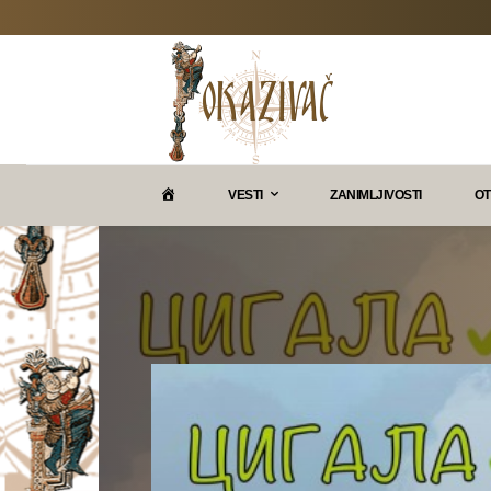
P
VESTI
ZANIMLJIVOSTI
OT
O
K
A
Z