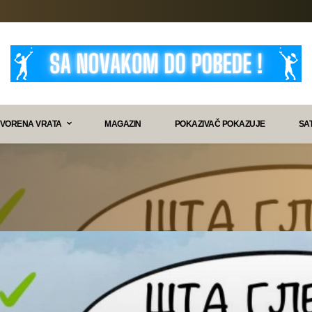
VORENA VRATA
MAGAZIN
POKAZIVAČ POKAZUJE
SA