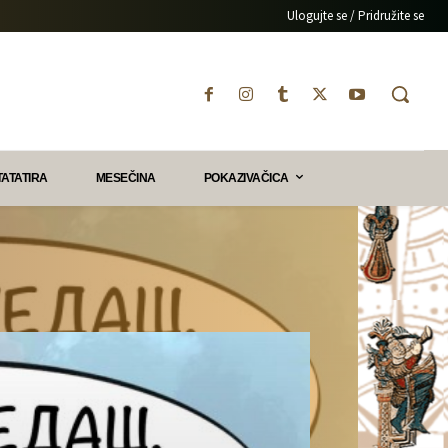
Ulogujte se / Pridružite se
TATATIRA
MESEČINA
POKAZIVAČICA