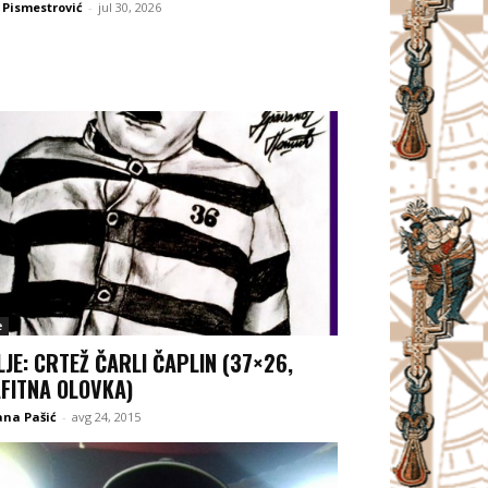
 Pismestrović
-
jul 30, 2026
e
LJE: CRTEŽ ČARLI ČAPLIN (37×26,
FITNA OLOVKA)
ana Pašić
-
avg 24, 2015