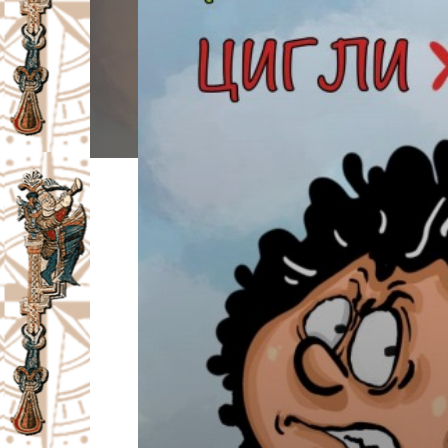
I
V
A
Č