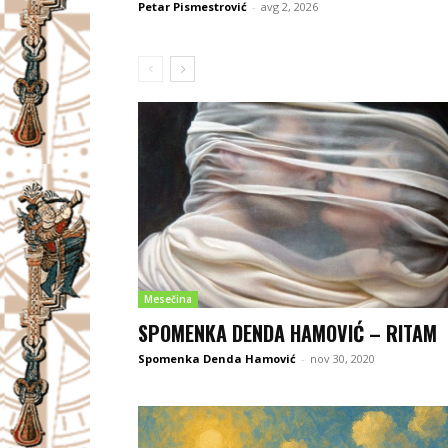
Petar Pismestrović
-
avg 2, 2026
Mesečina
SPOMENKA DENDA HAMOVIĆ – RITAM
Spomenka Denda Hamović
-
nov 30, 2020