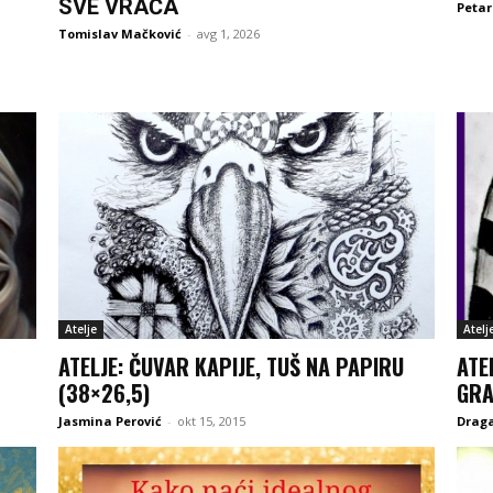
SVE VRAĆA
Petar
Tomislav Mačković
-
avg 1, 2026
Atelje
Atelj
ATELJE: ČUVAR KAPIJE, TUŠ NA PAPIRU
ATE
(38×26,5)
GRA
Jasmina Perović
-
okt 15, 2015
Drag