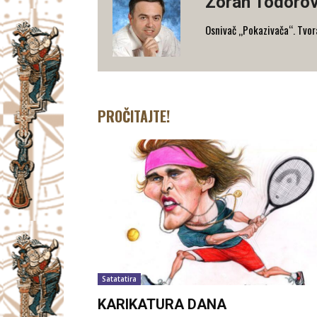
Zoran Todorov
Osnivač „Pokazivača“. Tvorac
PROČITAJTE!
Satatatira
KARIKATURA DANA