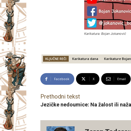
Karikatura: Bojan Jokanović
KLJUČNE REČI
Karikatura dana
Karikature Bojan
Facebook
X
Email
Prethodni tekst
Jezičke nedoumice: Na žalost ili nažalo