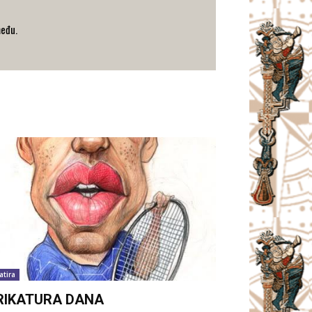
među.
atira
RIKATURA DANA