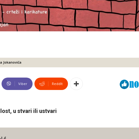
a Jokanovića
Viber
ReddIt
st, u stvari ili ustvari