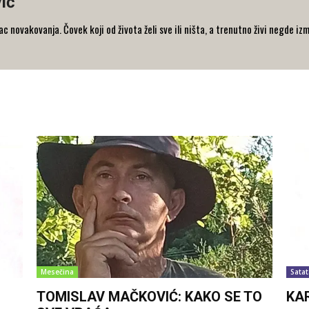
ić
 novakovanja. Čovek koji od života želi sve ili ništa, a trenutno živi negde iz
Mesečina
Satat
TOMISLAV MAČKOVIĆ: KAKO SE TO
KA