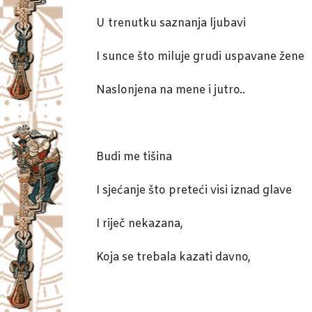
U trenutku saznanja ljubavi
I sunce što miluje grudi uspavane žene
Naslonjena na mene i jutro..
Budi me tišina
I sjećanje što preteći visi iznad glave
I riječ nekazana,
Koja se trebala kazati davno,