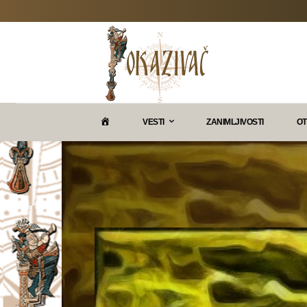
P
VESTI
ZANIMLJIVOSTI
OT
O
K
A
Z