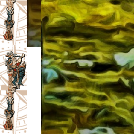
I
V
A
Č