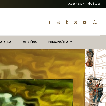
Ulogujte se / Pridružite se
TATATIRA
MESEČINA
POKAZIVAČICA