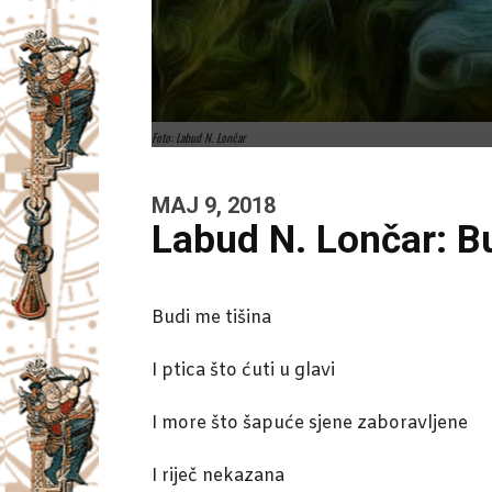
Foto: Labud N. Lončar
MAJ 9, 2018
Labud N. Lončar: B
Budi me tišina
I ptica što ćuti u glavi
I more što šapuće sjene zaboravljene
I riječ nekazana