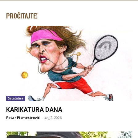
PROČITAJTE!
Satatatira
KARIKATURA DANA
Petar Pismestrović
-
avg 2, 2026