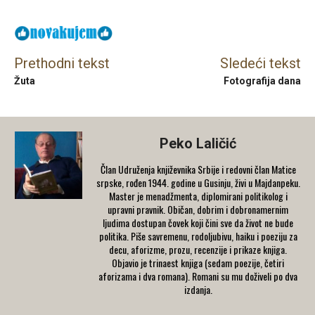
Prethodni tekst
Sledeći tekst
Žuta
Fotografija dana
Peko Laličić
Član Udruženja književnika Srbije i redovni član Matice
srpske, rođen 1944. godine u Gusinju, živi u Majdanpeku.
Master je menadžmenta, diplomirani politikolog i
upravni pravnik. Običan, dobrim i dobronamernim
ljudima dostupan čovek koji čini sve da život ne bude
politika. Piše savremenu, rodoljubivu, haiku i poeziju za
decu, aforizme, prozu, recenzije i prikaze knjiga.
Objavio je trinaest knjiga (sedam poezije, četiri
aforizama i dva romana). Romani su mu doživeli po dva
izdanja.