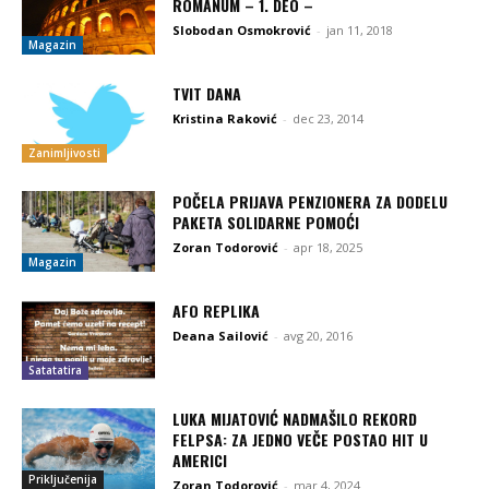
ROMANUM – 1. DEO –
Slobodan Osmokrović
-
jan 11, 2018
Magazin
TVIT DANA
Kristina Raković
-
dec 23, 2014
Zanimljivosti
POČELA PRIJAVA PENZIONERA ZA DODELU
PAKETA SOLIDARNE POMOĆI
Zoran Todorović
-
apr 18, 2025
Magazin
AFO REPLIKA
Deana Sailović
-
avg 20, 2016
Satatatira
LUKA MIJATOVIĆ NADMAŠILO REKORD
FELPSA: ZA JEDNO VEČE POSTAO HIT U
AMERICI
Priključenija
Zoran Todorović
-
mar 4, 2024