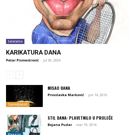
Satatatira
KARIKATURA DANA
Petar Pismestrović
-
jul 30, 2026
MISAO DANA
Prvoslavka Marković
-
jun 16, 2016
Zanimljivosti
STIL DANA: PLAVETNILO U PROLEĆE
Bojana Pudar
-
mar 19, 2014
Magazin