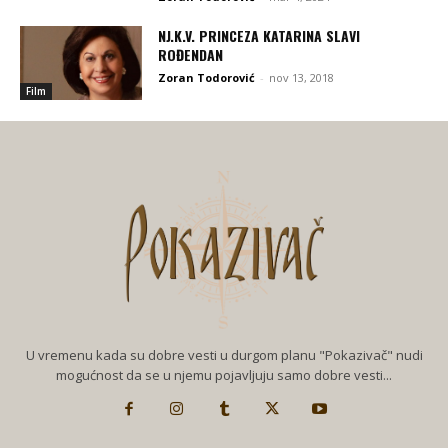
NJ.K.V. PRINCEZA KATARINA SLAVI
ROĐENDAN
Zoran Todorović
-
nov 13, 2018
Film
U vremenu kada su dobre vesti u durgom planu "Pokazivač" nudi
mogućnost da se u njemu pojavljuju samo dobre vesti...