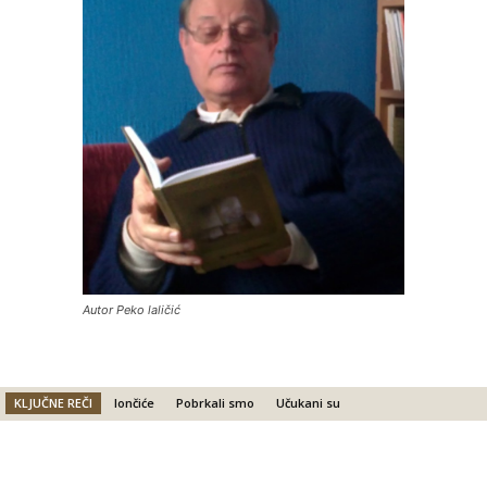
Autor Peko laličić
KLJUČNE REČI
lončiće
Pobrkali smo
Učukani su
Facebook
X
Email