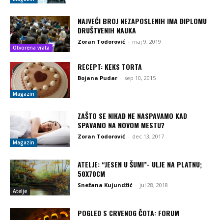
NAJVEĆI BROJ NEZAPOSLENIH IMA DIPLOMU
DRUŠTVENIH NAUKA
Zoran Todorović
-
maj 9, 2019
Otvorena vrata
RECEPT: KEKS TORTA
Bojana Pudar
-
sep 10, 2015
Magazin
ZAŠTO SE NIKAD NE NASPAVAMO KAD
SPAVAMO NA NOVOM MESTU?
Zoran Todorović
-
dec 13, 2017
Magazin
ATELJE: “JESEN U ŠUMI”- ULJE NA PLATNU;
50X70CM
Snežana Kujundžić
-
jul 28, 2018
Atelje
POGLED S CRVENOG ČOTA: FORUM