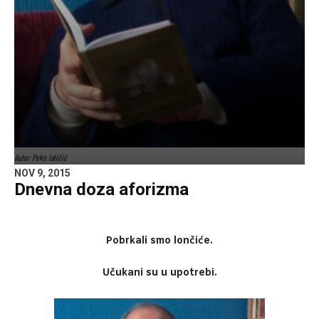
Autor Peko laličić
NOV 9, 2015
Dnevna doza aforizma
Pobrkali smo lončiće.
Učukani su u upotrebi.