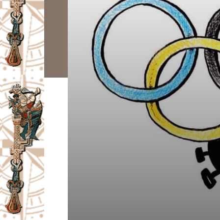
I
V
A
Č