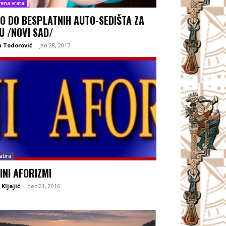
rena vrata
O DO BESPLATNIH AUTO-SEDIŠTA ZA
U /NOVI SAD/
 Todorović
-
jan 28, 2017
atira
INI AFORIZMI
Kljajić
-
dec 21, 2016