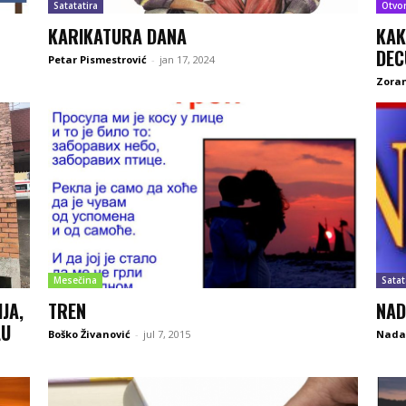
Satatatira
Otvo
KARIKATURA DANA
KAK
DEC
Petar Pismestrović
-
jan 17, 2024
Zoran
Mesečina
Satat
JA,
TREN
NAD
LU
Boško Živanović
-
jul 7, 2015
Nada 