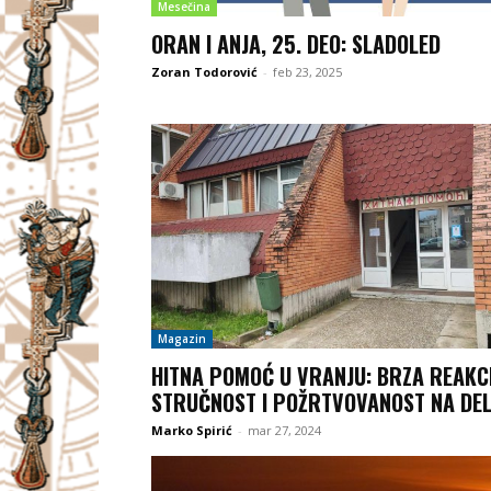
Mesečina
ORAN I ANJA, 25. DEO: SLADOLED
Zoran Todorović
-
feb 23, 2025
Magazin
HITNA POMOĆ U VRANJU: BRZA REAKCI
STRUČNOST I POŽRTVOVANOST NA DE
Marko Spirić
-
mar 27, 2024