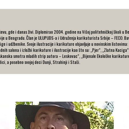
evu, gde i danas živi. Diplomirao 2004. godine na Višoj politehničkoj školi u B
rbije u Beogradu. Član je ULUPUDS-a i Udruženja karikaturista Srbije – FECO. Ba
jige i udžbenike. Svoje ilustracije i karikature objavljuje u novinskim listovima:
h salona i izložbi karikature i ilustracije kao što su: „Pjer”, „Zlatna Kaciga”
kanska smotra mladih strip autora – Leskovac”, „Bijenale Ekološke karikature
ci, a posebno svojoj deci Dunji, Strahinji i Staši.