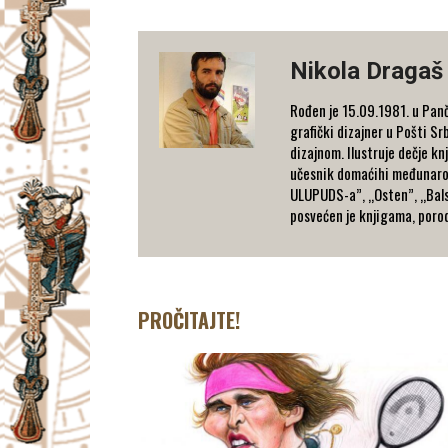
Nikola Dragaš
Rođen je 15.09.1981. u Panč
grafički dizajner u Pošti S
dizajnom. Ilustruje dečje kn
učesnik domaćihi međunarodni
ULUPUDS-a”, „Osten”, „Bals
posvećen je knjigama, porodi
PROČITAJTE!