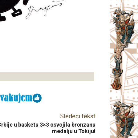
Sledeći tekst
rbije u basketu 3×3 osvojila bronzanu
medalju u Tokiju!