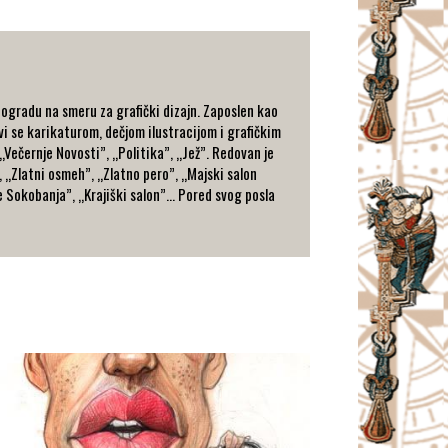
eogradu na smeru za grafički dizajn. Zaposlen kao
vi se karikaturom, dečjom ilustracijom i grafičkim
 „Večernje Novosti”, „Politika”, „Jež”. Redovan je
, „Zlatni osmeh”, „Zlatno pero”, „Majski salon
 Sokobanja”, „Krajiški salon”… Pored svog posla