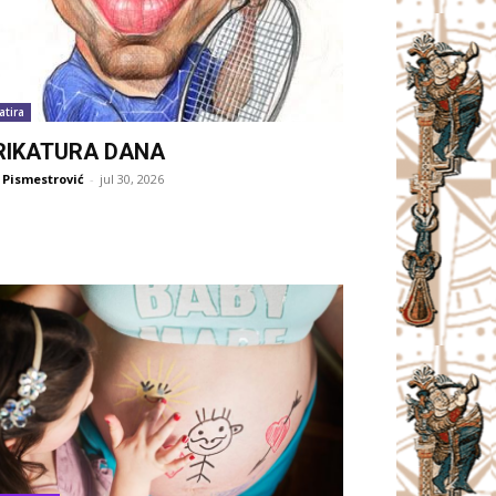
atira
RIKATURA DANA
 Pismestrović
-
jul 30, 2026