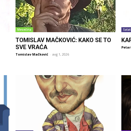
Mesečina
Satat
TOMISLAV MAČKOVIĆ: KAKO SE TO
KA
SVE VRAĆA
Petar
Tomislav Mačković
-
avg 1, 2026