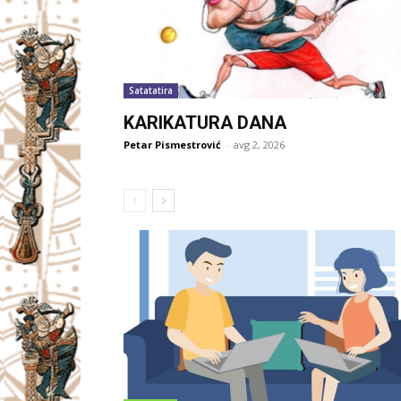
Satatatira
KARIKATURA DANA
Petar Pismestrović
-
avg 2, 2026