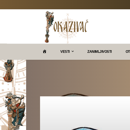
P
VESTI
ZANIMLJIVOSTI
OT
O
K
A
Z