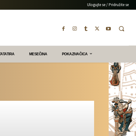
Ulogujte se / Pridružite se
TATATIRA
MESEČINA
POKAZIVAČICA