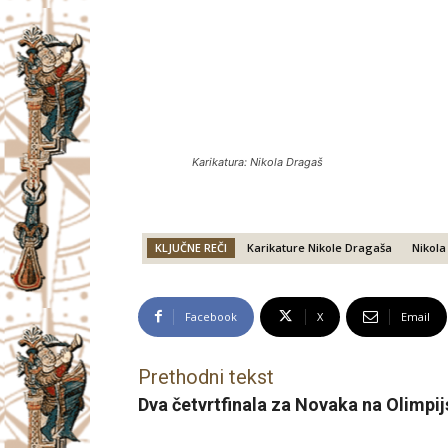
Karikatura: Nikola Dragaš
KLJUČNE REČI
Karikature Nikole Dragaša
Nikola
Facebook
X
Email
Prethodni tekst
Dva četvrtfinala za Novaka na Olimpi