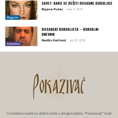
SAVET: KAKO SE REŠITI DOSADNE BUBULJICE
Bojana Pudar
-
mar 3, 2014
Magazin
BOSANSKI BUKVALISTA – BUKVALNI
DNEVNIK
Nedžis Halilović
-
jul 23, 2018
Satatatira
U vremenu kada su dobre vesti u durgom planu "Pokazivač" nudi