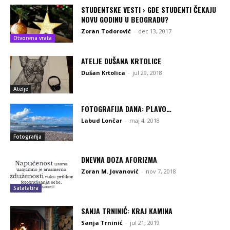
STUDENTSKE VESTI › GDE STUDENTI ČEKAJU
NOVU GODINU U BEOGRADU?
Zoran Todorović
-
dec 13, 2017
Otvorena vrata
ATELJE DUŠANA KRTOLICE
Dušan Krtolica
-
jul 29, 2018
Atelje
FOTOGRAFIJA DANA: PLAVO…
Labud Lončar
-
maj 4, 2018
Fotografija
DNEVNA DOZA AFORIZMA
Zoran M. Jovanović
-
nov 7, 2018
Satatatira
SANJA TRNINIĆ: KRAJ KAMINA
Sanja Trninić
-
jul 21, 2019