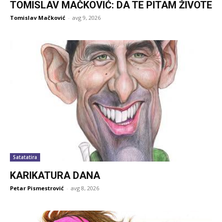
TOMISLAV MAČKOVIĆ: DA TE PITAM ŽIVOTE
Tomislav Mačković
-
avg 9, 2026
Satatatira
KARIKATURA DANA
Petar Pismestrović
-
avg 8, 2026