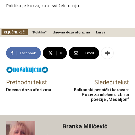
Politika je kurva, zato svi žele u nju.
KLJUČNE REČI
"Politika"
dnevna doza aforizma
kurva
Facebook
X
Email
Prethodni tekst
Sledeći tekst
Dnevna doza aforizma
Balkanski pesnički karavan:
Poziv za učešće u zbirci
poezije „Medaljon“
Branka Milićević