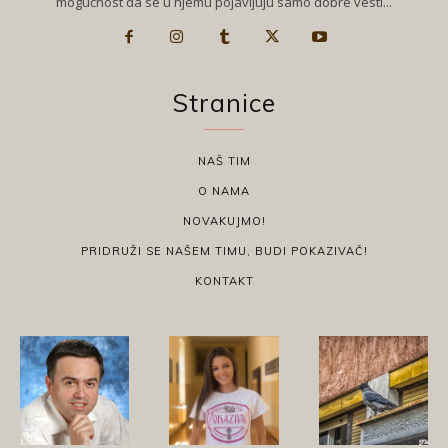
mogućnost da se u njemu pojavljuju samo dobre vesti...
Stranice
NAŠ TIM
O NAMA
NOVAKUJMO!
PRIDRUŽI SE NAŠEM TIMU, BUDI POKAZIVAČ!
KONTAKT