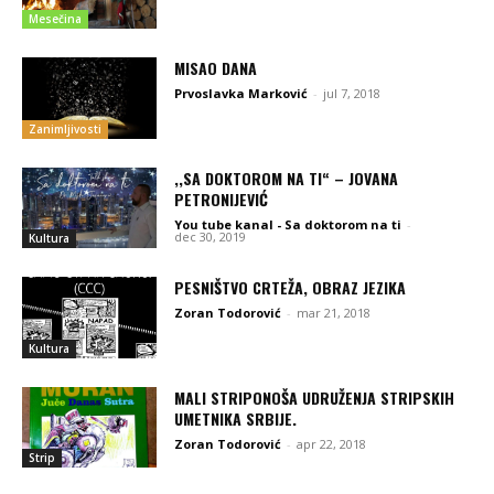
Mesečina
MISAO DANA
Prvoslavka Marković
-
jul 7, 2018
Zanimljivosti
,,SA DOKTOROM NA TI“ – JOVANA
PETRONIJEVIĆ
You tube kanal - Sa doktorom na ti
-
dec 30, 2019
Kultura
PESNIŠTVO CRTEŽA, OBRAZ JEZIKA
Zoran Todorović
-
mar 21, 2018
Kultura
MALI STRIPONOŠA UDRUŽENJA STRIPSKIH
UMETNIKA SRBIJE.
Zoran Todorović
-
apr 22, 2018
Strip