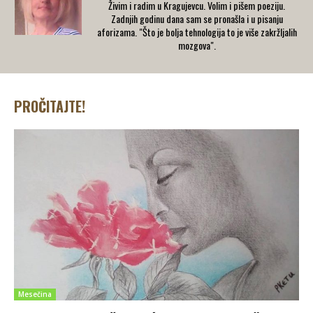
Živim i radim u Kragujevcu. Volim i pišem poeziju.
Zadnjih godinu dana sam se pronašla i u pisanju
aforizama. "Što je bolja tehnologija to je više zakržljalih
mozgova".
PROČITAJTE!
Mesečina