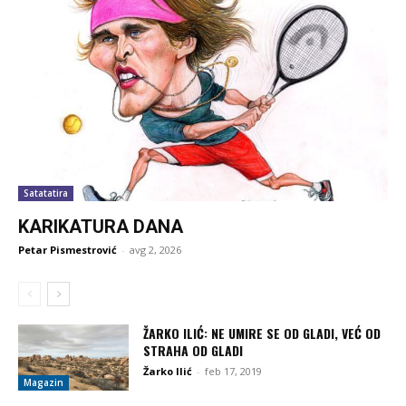
Satatatira
KARIKATURA DANA
Petar Pismestrović
-
avg 2, 2026
ŽARKO ILIĆ: NE UMIRE SE OD GLADI, VEĆ OD
STRAHA OD GLADI
Žarko Ilić
-
feb 17, 2019
Magazin