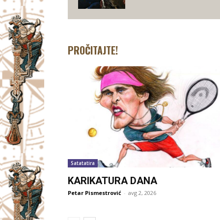
PROČITAJTE!
Satatatira
KARIKATURA DANA
Petar Pismestrović
-
avg 2, 2026