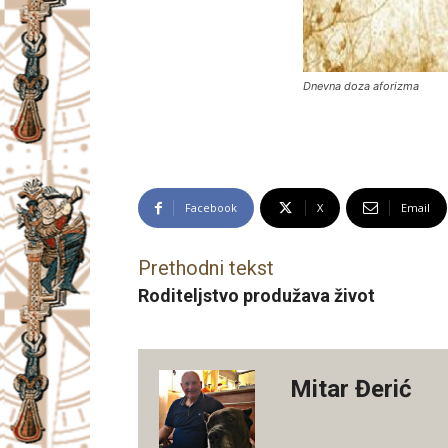
Dnevna doza aforizma
Facebook
X
Email
Prethodni tekst
Roditeljstvo produžava život
Mitar Đerić