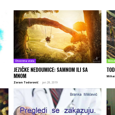
Otvorena vrata
Mese
JEZIČKE NEDOUMICE: SAMNOM ILI SA
TOD
MNOM
Mihai
Zoran Todorović
-
jan 28, 2019