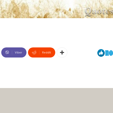
Viber
ReddIt