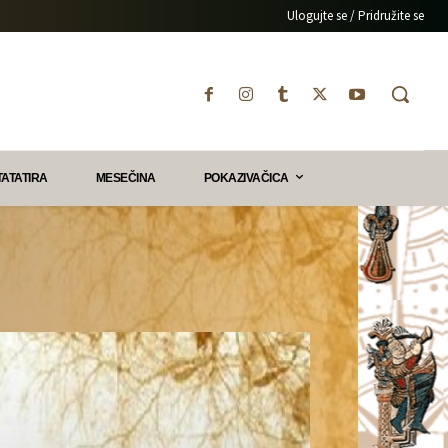
Ulogujte se / Pridružite se
TATATIRA
MESEČINA
POKAZIVAČICA