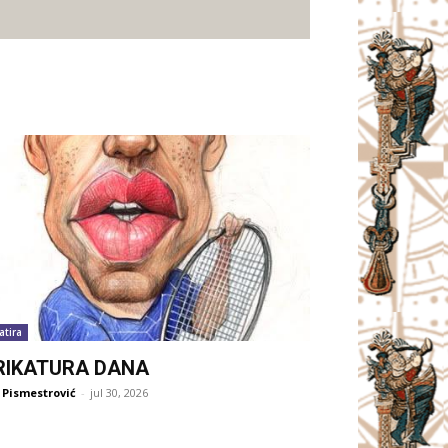
atira
RIKATURA DANA
 Pismestrović
-
jul 30, 2026