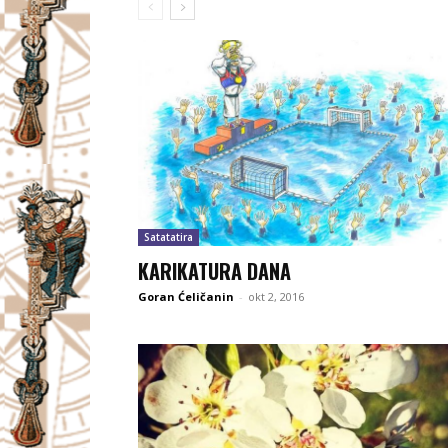
Satatatira
KARIKATURA DANA
Goran Ćeličanin
-
okt 2, 2016