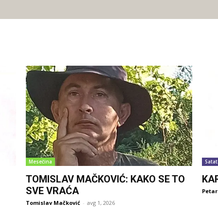
Mesečina
Satat
TOMISLAV MAČKOVIĆ: KAKO SE TO
KA
SVE VRAĆA
Petar
Tomislav Mačković
-
avg 1, 2026