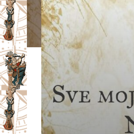
I
V
A
Č