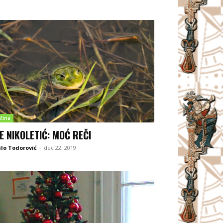
čina
E NIKOLETIĆ: MOĆ REČI
lo Todorović
-
dec 22, 2019