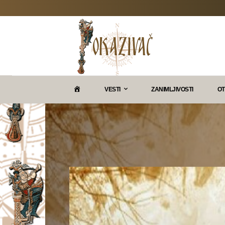
P
VESTI
ZANIMLJIVOSTI
OT
O
K
A
Z