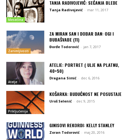
TANJA RADIVOJEVIĆ: SEĆANJA BLEDE
Tanja Radivojević
-
mar 11, 2017
Mesečina
ZA MIRAN SAN I DOBAR DAN: OGI I
BUBAŠVABE (11)
Đorđe Todorović
-
jan 7, 2017
Zanimljivosti
ATELJE: PORTRET ( ULJE NA PLATNU,
40×50)
Dragana Simić
-
dec 6, 2016
Atelje
KOŠARKA: BUDUĆNOST NE POSUSTAJE
Uroš Selenić
-
dec 9, 2015
Priključenija
GINISOVI REKORDI: KELLY STANLEY
Zoran Todorović
-
maj 20, 2016