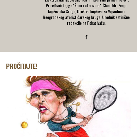
Priređivač knjige "Žena i aforizam". Član Udruženja
književnika Srbije, Društva književnika Vojvodine i
Beogradskog aforističarskog kruga. Urednik satirične
redakcije na Pokazivaču.
PROČITAJTE!