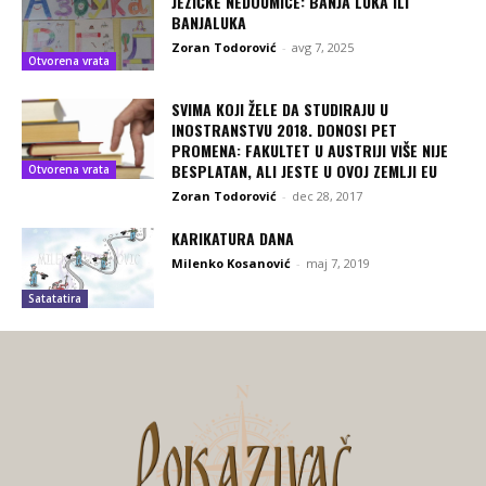
JEZIČKE NEDOUMICE: BANJA LUKA ILI
BANJALUKA
Zoran Todorović
-
avg 7, 2025
Otvorena vrata
SVIMA KOJI ŽELE DA STUDIRAJU U
INOSTRANSTVU 2018. DONOSI PET
PROMENA: FAKULTET U AUSTRIJI VIŠE NIJE
BESPLATAN, ALI JESTE U OVOJ ZEMLJI EU
Otvorena vrata
Zoran Todorović
-
dec 28, 2017
KARIKATURA DANA
Milenko Kosanović
-
maj 7, 2019
Satatatira