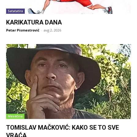
Satatatira
KARIKATURA DANA
Petar Pismestrović
-
avg 2, 2026
Mesečina
TOMISLAV MAČKOVIĆ: KAKO SE TO SVE
VRAĆA