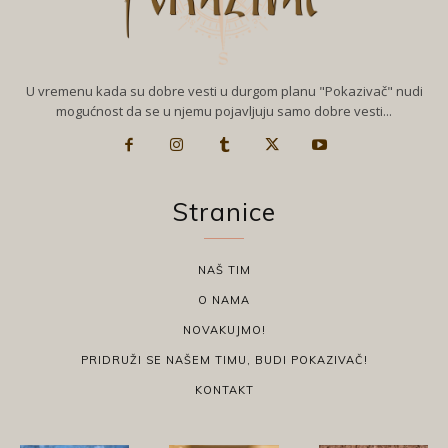
U vremenu kada su dobre vesti u durgom planu "Pokazivač" nudi
mogućnost da se u njemu pojavljuju samo dobre vesti...
Stranice
NAŠ TIM
O NAMA
NOVAKUJMO!
PRIDRUŽI SE NAŠEM TIMU, BUDI POKAZIVAČ!
KONTAKT