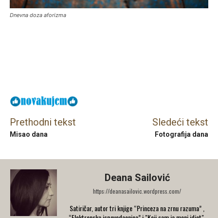
Dnevna doza aforizma
Facebook
X
Email
Prethodni tekst
Sledeći tekst
Misao dana
Fotografija dana
Deana Sailović
https://deanasailovic.wordpress.com/
Satiričar, autor tri knjige “Princeza na zrnu razuma” ,
“Elektronska ispovedaonica” i "Koji sam ja meni idiot".