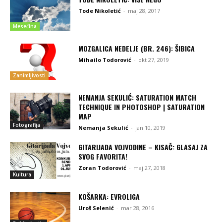
Tode Nikoletić
-
maj 28, 2017
Mesečina
MOZGALICA NEDELJE (BR. 246): ŠIBICA
Mihailo Todorović
-
okt 27, 2019
Zanimljivosti
NEMANJA SEKULIĆ: SATURATION MATCH
TECHNIQUE IN PHOTOSHOP | SATURATION
MAP
Fotografija
Nemanja Sekulić
-
jan 10, 2019
GITARIJADA VOJVODINE – KISAČ: GLASAJ ZA
SVOG FAVORITA!
Zoran Todorović
-
maj 27, 2018
Kultura
KOŠARKA: EVROLIGA
Uroš Selenić
-
mar 28, 2016