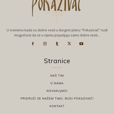
U vremenu kada su dobre vesti u durgom planu "Pokazivač" nudi
mogućnost da se u njemu pojavljuju samo dobre vesti...
Stranice
NAŠ TIM
O NAMA
NOVAKUJMO!
PRIDRUŽI SE NAŠEM TIMU, BUDI POKAZIVAČ!
KONTAKT