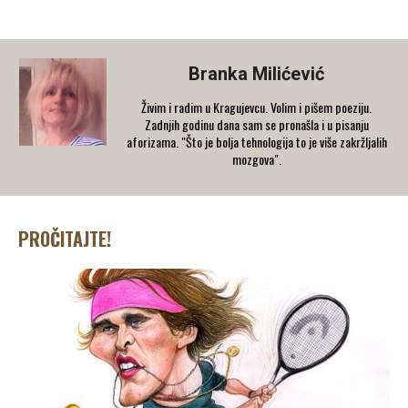
Branka Milićević
Živim i radim u Kragujevcu. Volim i pišem poeziju.
Zadnjih godinu dana sam se pronašla i u pisanju
aforizama. "Što je bolja tehnologija to je više zakržljalih
mozgova".
PROČITAJTE!