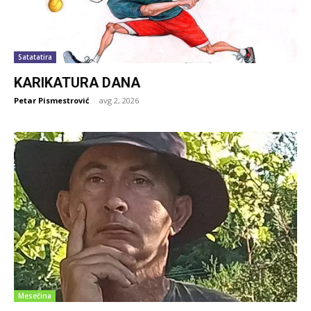
Satatatira
KARIKATURA DANA
Petar Pismestrović
-
avg 2, 2026
Mesečina