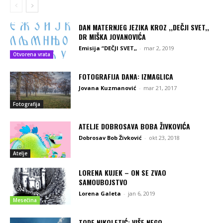
DAN MATERNJEG JEZIKA KROZ ,,DEČJI SVET,,
DR MIŠKA JOVANOVIĆA
Emisija “DEČJI SVET,,
-
mar 2, 2019
Otvorena vrata
FOTOGRAFIJA DANA: IZMAGLICA
Jovana Kuzmanović
-
mar 21, 2017
Fotografija
ATELJE DOBROSAVA BOBA ŽIVKOVIĆA
Dobrosav Bob Živković
-
okt 23, 2018
Atelje
LORENA KUJEK – ON SE ZVAO
SAMOUBOJSTVO
Lorena Galeta
-
jan 6, 2019
Mesečina
TODE NIKOLETIĆ: VIŠE NEGO