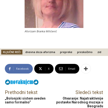
Aforizam Branka Milićević
KLJUČNE REČI
dnevna doza aforizma
prepreke
preskočimo
zid
Facebook
X
Email
Prethodni tekst
Sledeći tekst
„Bolonjski sistem uveden
Otvaranje: Najatraktivnije
samo formalno“
postavke Narodnog muzeja u
Beogradu