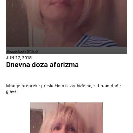
Aforizam Branka Milićević
JUN 27, 2018
Dnevna doza aforizma
Mnoge prepreke preskočimo ili zaobiđemo, zid nam dođe
glave.