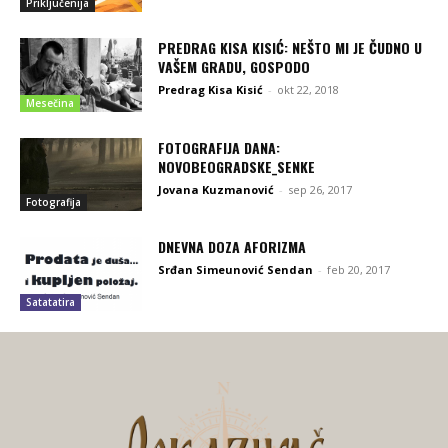
Priključenija
PREDRAG KISA KISIĆ: NEŠTO MI JE ČUDNO U
VAŠEM GRADU, GOSPODO
Predrag Kisa Kisić
-
okt 22, 2018
Mesečina
FOTOGRAFIJA DANA:
NOVOBEOGRADSKE_SENKE
Jovana Kuzmanović
-
sep 26, 2017
Fotografija
DNEVNA DOZA AFORIZMA
Srđan Simeunović Sendan
-
feb 20, 2017
Satatatira