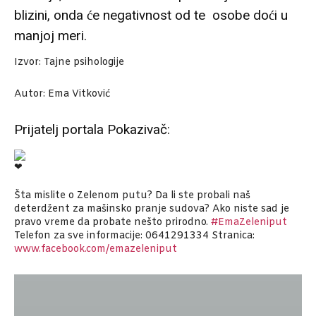
blizini, onda će negativnost od te osobe doći u
manjoj meri.
Izvor: Tajne psihologije
Autor: Ema Vitković
Prijatelj portala Pokazivač:
Šta mislite o Zelenom putu? Da li ste probali naš
deterdžent za mašinsko pranje sudova? Ako niste sad je
pravo vreme da probate nešto prirodno.
#EmaZeleniput
Telefon za sve informacije: 0641291334 Stranica:
www.facebook.com/emazeleniput