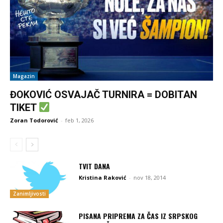
Magazin
ĐOKOVIĆ OSVAJAČ TURNIRA = DOBITAN
TIKET
Zoran Todorović
-
feb 1, 2026
TVIT DANA
Kristina Raković
-
nov 18, 2014
Zanimljivosti
PISANA PRIPREMA ZA ČAS IZ SRPSKOG