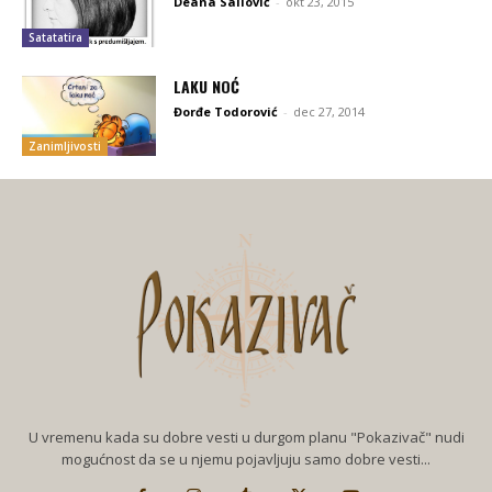
Deana Sailović
-
okt 23, 2015
Satatatira
LAKU NOĆ
Đorđe Todorović
-
dec 27, 2014
Zanimljivosti
U vremenu kada su dobre vesti u durgom planu "Pokazivač" nudi
mogućnost da se u njemu pojavljuju samo dobre vesti...