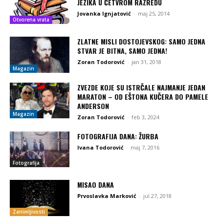
JEZIKA U ČETVROM RAZREDU
Jovanka Ignjatović
-
maj 25, 2014
Otvorena vrata
ZLATNE MISLI DOSTOJEVSKOG: SAMO JEDNA
STVAR JE BITNA, SAMO JEDNA!
Zoran Todorović
-
jan 31, 2018
Magazin
ZVEZDE KOJE SU ISTRČALE NAJMANJE JEDAN
MARATON – OD EŠTONA KUČERA DO PAMELE
ANDERSON
Magazin
Zoran Todorović
-
feb 3, 2024
FOTOGRAFIJA DANA: ŽURBA
Ivana Todorović
-
maj 7, 2016
Fotografija
MISAO DANA
Prvoslavka Marković
-
jul 27, 2018
Zanimljivosti