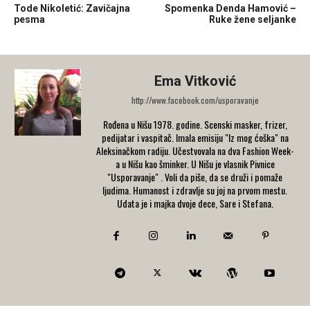
Tode Nikoletić: Zavičajna
Spomenka Denda Hamović –
pesma
Ruke žene seljanke
Ema Vitković
http://www.facebook.com/usporavanje
Rođena u Nišu 1978. godine. Scenski masker, frizer,
pedijatar i vaspitač. Imala emisiju "Iz mog ćoška" na
Aleksinačkom radiju. Učestvovala na dva Fashion Week-
a u Nišu kao šminker. U Nišu je vlasnik Pivnice
"Usporavanje" . Voli da piše, da se druži i pomaže
ljudima. Humanost i zdravlje su joj na prvom mestu.
Udata je i majka dvoje dece, Sare i Stefana.