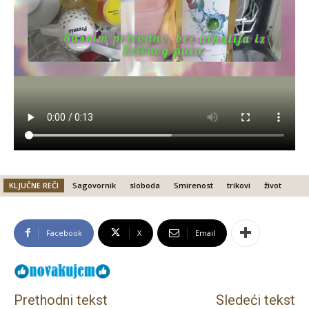
KLJUČNE REČI
Sagovornik
sloboda
Smirenost
trikovi
život
Facebook
X
Email
Prethodni tekst
Sledeći tekst