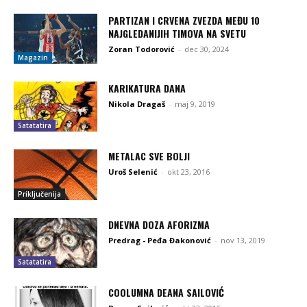
PARTIZAN I CRVENA ZVEZDA MEĐU 10
NAJGLEDANIJIH TIMOVA NA SVETU
Zoran Todorović
-
dec 30, 2024
Magazin
KARIKATURA DANA
Nikola Dragaš
-
maj 9, 2019
Satatatira
METALAC SVE BOLJI
Uroš Selenić
-
okt 23, 2016
Priključenija
DNEVNA DOZA AFORIZMA
Predrag - Peđa Đakonović
-
nov 13, 2019
Satatatira
COOLUMNA DEANA SAILOVIĆ