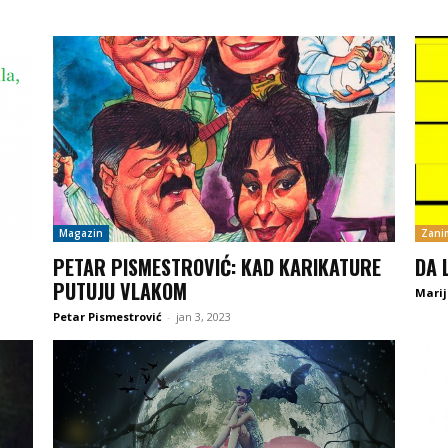
Magazin
Zanim
PETAR PISMESTROVIĆ: KAD KARIKATURE
DA 
PUTUJU VLAKOM
Marij
Petar Pismestrović
-
jan 3, 2023