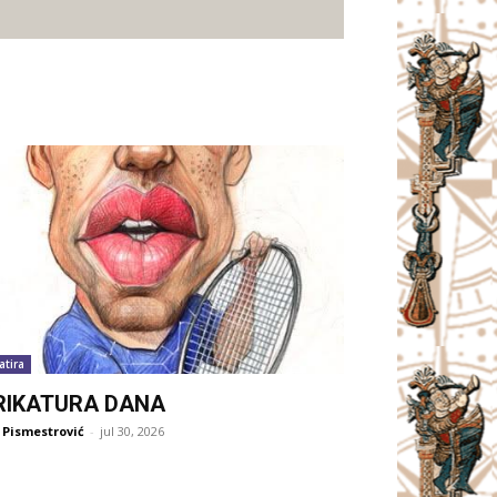
atira
RIKATURA DANA
 Pismestrović
-
jul 30, 2026