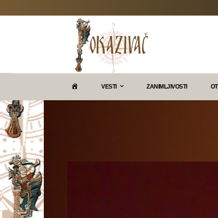
P
VESTI
ZANIMLJIVOSTI
OT
O
K
A
Z