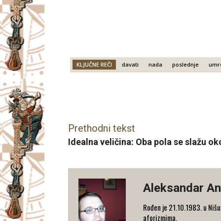
KLJUČNE REČI
davati
nada
poslednje
umre
Facebook
X
Email
Prethodni tekst
Idealna veličina: Oba pola se slažu o
Aleksandar An
Rođen je 21.10.1983. u Nišu.
aforizmima.