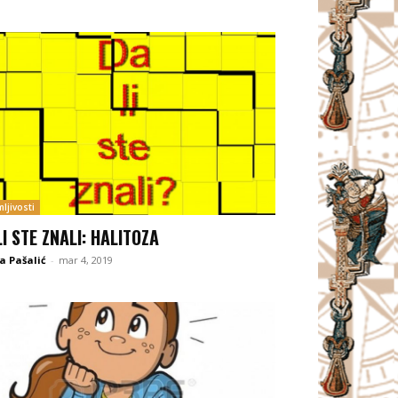
ljivosti
LI STE ZNALI: HALITOZA
a Pašalić
-
mar 4, 2019