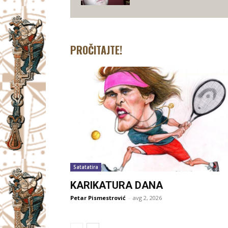
PROČITAJTE!
Satatatira
KARIKATURA DANA
Petar Pismestrović
-
avg 2, 2026