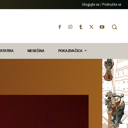
Ulogujte se / Pridružite se
TATATIRA
MESEČINA
POKAZIVAČICA