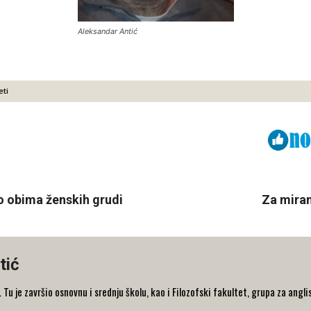
Aleksandar Antić
ti
Viber
ReddIt
ko obima ženskih grudi
Za miran
tić
 Tu je završio osnovnu i srednju školu, kao i Filozofski fakultet, grupa za angli