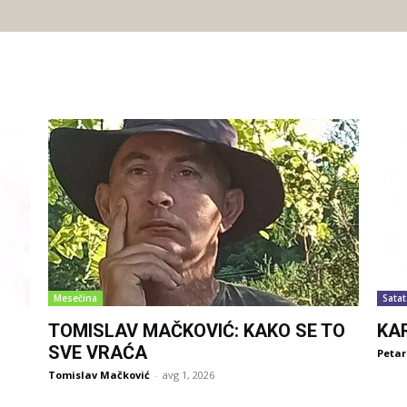
Mesečina
Satat
TOMISLAV MAČKOVIĆ: KAKO SE TO
KA
SVE VRAĆA
Petar
Tomislav Mačković
-
avg 1, 2026