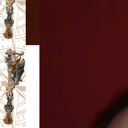
I
V
A
Č