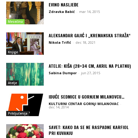
EVINO NASLJEĐE
Zdravka Babić
-
mar 14, 2015
Mesečina
ALEKSANDAR GAJIĆ I „KREMANSKA STRAŽA“
Nikola Trifić
-
dec 18, 2021
Knjige
ATELJE: KIŠA (28×34 CM, AKRIL NA PLATNU)
Sabina Dumpor
-
jun 27, 2015
Atelje
IDUĆE SEDMICE U GORNJEM MILANOVCU…
KULTURNI CENTAR GORNjI MILANOVAC
-
dec 14, 2014
Priključenija
SAVET: KAKO DA SE NE RASPADNE KARFIOL
PRI KUVANJU