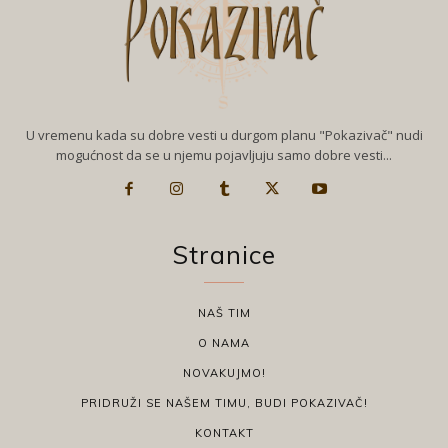
U vremenu kada su dobre vesti u durgom planu "Pokazivač" nudi
mogućnost da se u njemu pojavljuju samo dobre vesti...
Stranice
NAŠ TIM
O NAMA
NOVAKUJMO!
PRIDRUŽI SE NAŠEM TIMU, BUDI POKAZIVAČ!
KONTAKT