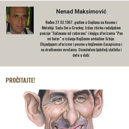
Nenad Maksimović
Rođen 27.02.1967. godine u Gnjilanu na Kosovu i
Metohiji. Sada živi u Grockoj. Izdao zbirku rodoljubive
poezije "Sačuvano od zaborava" i knjigu aforizama "Pao
mi šećer" u izdanju Književne omladine Srbije.
Objavljujem aforizme i pesme u knjževnim časopisima i
na društvenim mrežama. Osvedočeni ljubitelj slatkiša i
dete u duši.
PROČITAJTE!