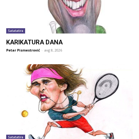
Satatatira
KARIKATURA DANA
Petar Pismestrović
-
avg 8, 2026
Satatatira