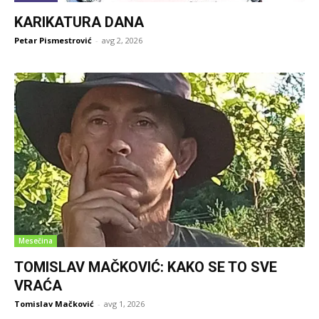
KARIKATURA DANA
Petar Pismestrović
-
avg 2, 2026
Mesečina
TOMISLAV MAČKOVIĆ: KAKO SE TO SVE
VRAĆA
Tomislav Mačković
-
avg 1, 2026