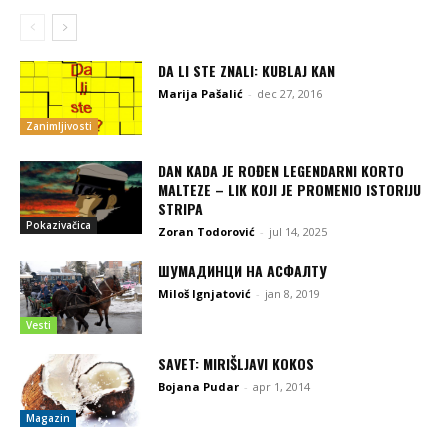
DA LI STE ZNALI: KUBLAJ KAN
Marija Pašalić
-
dec 27, 2016
Zanimljivosti
DAN KADA JE ROĐEN LEGENDARNI KORTO
MALTEZE – LIK KOJI JE PROMENIO ISTORIJU
STRIPA
Pokazivačica
Zoran Todorović
-
jul 14, 2025
ШУМАДИНЦИ НА АСФАЛТУ
Miloš Ignjatović
-
jan 8, 2019
Vesti
SAVET: MIRIŠLJAVI KOKOS
Bojana Pudar
-
apr 1, 2014
Magazin