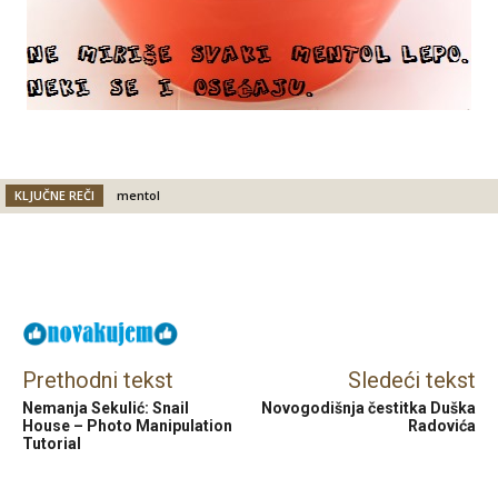
KLJUČNE REČI
mentol
Facebook
X
Email
Prethodni tekst
Sledeći tekst
Nemanja Sekulić: Snail
Novogodišnja čestitka Duška
House – Photo Manipulation
Radovića
Tutorial