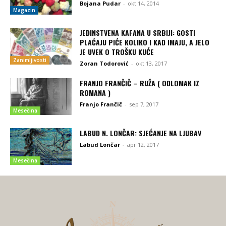
Bojana Pudar
-
okt 14, 2014
Magazin
JEDINSTVENA KAFANA U SRBIJI: GOSTI
PLAĆAJU PIĆE KOLIKO I KAD IMAJU, A JELO
JE UVEK O TROŠKU KUĆE
Zanimljivosti
Zoran Todorović
-
okt 13, 2017
FRANJO FRANČIČ – RUŽA ( ODLOMAK IZ
ROMANA )
Franjo Frančič
-
sep 7, 2017
Mesečina
LABUD N. LONČAR: SJEĆANJE NA LJUBAV
Labud Lončar
-
apr 12, 2017
Mesečina