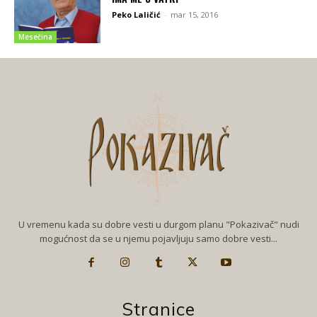
Peko Laličić
-
mar 15, 2016
Mesečina
U vremenu kada su dobre vesti u durgom planu "Pokazivač" nudi
mogućnost da se u njemu pojavljuju samo dobre vesti...
Stranice