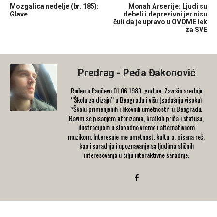
Mozgalica nedelje (br. 185):
Monah Arsenije: Ljudi su
Glave
debeli i depresivni jer nisu
čuli da je upravo u OVOME lek
za SVE
Predrag - Peđa Đakonović
Rođen u Pančevu 01.06.1980. godine. Završio srednju
‘’Školu za dizajn’’ u Beogradu i višu (sadašnju visoku)
’’Školu primenjenih i likovnih umetnosti’’ u Beogradu.
Bavim se pisanjem aforizama, kratkih priča i statusa,
ilustracijiom u slobodno vreme i alternativnom
muzikom. Interesuje me umetnost, kultura, pisana reč,
kao i saradnja i upoznavanje sa ljudima sličnih
interesovanja u cilju interaktivne saradnje.