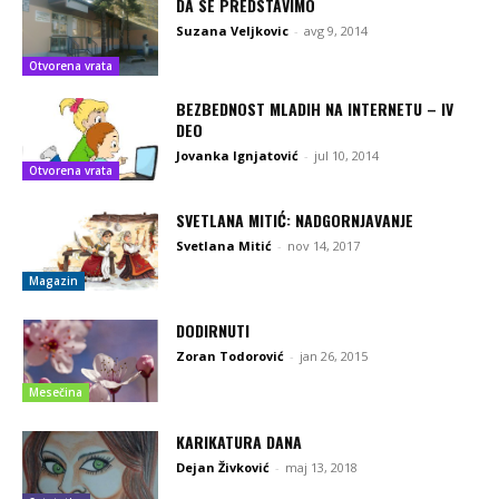
DA SE PREDSTAVIMO
Suzana Veljkovic
-
avg 9, 2014
Otvorena vrata
BEZBEDNOST MLADIH NA INTERNETU – IV
DEO
Jovanka Ignjatović
-
jul 10, 2014
Otvorena vrata
SVETLANA MITIĆ: NADGORNJAVANJE
Svetlana Mitić
-
nov 14, 2017
Magazin
DODIRNUTI
Zoran Todorović
-
jan 26, 2015
Mesečina
KARIKATURA DANA
Dejan Živković
-
maj 13, 2018