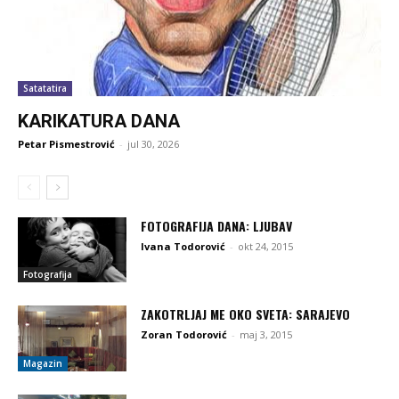
Satatatira
KARIKATURA DANA
Petar Pismestrović
-
jul 30, 2026
FOTOGRAFIJA DANA: LJUBAV
Ivana Todorović
-
okt 24, 2015
Fotografija
ZAKOTRLJAJ ME OKO SVETA: SARAJEVO
Zoran Todorović
-
maj 3, 2015
Magazin