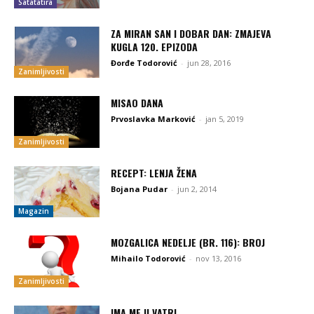
Satatatira
ZA MIRAN SAN I DOBAR DAN: ZMAJEVA
KUGLA 120. EPIZODA
Đorđe Todorović
-
jun 28, 2016
Zanimljivosti
MISAO DANA
Prvoslavka Marković
-
jan 5, 2019
Zanimljivosti
RECEPT: LENJA ŽENA
Bojana Pudar
-
jun 2, 2014
Magazin
MOZGALICA NEDELJE (BR. 116): BROJ
Mihailo Todorović
-
nov 13, 2016
Zanimljivosti
IMA ME U VATRI