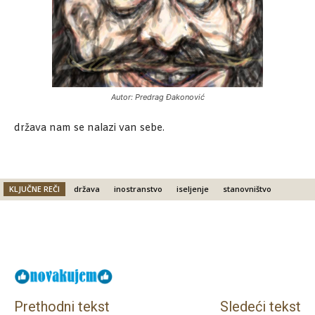
Autor: Predrag Đakonović
država nam se nalazi van sebe.
KLJUČNE REČI
država
inostranstvo
iseljenje
stanovništvo
Facebook
X
Email
Prethodni tekst
Sledeći tekst