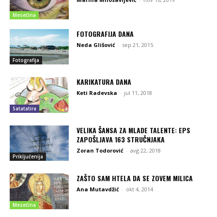
Mesečina
FOTOGRAFIJA DANA
Neda Glišović
-
sep 21, 2015
Fotografija
KARIKATURA DANA
Keti Radevska
-
jul 11, 2018
Satatatira
VELIKA ŠANSA ZA MLADE TALENTE: EPS
ZAPOŠLJAVA 163 STRUČNJAKA
Zoran Todorović
-
avg 22, 2018
Priključenija
ZAŠTO SAM HTELA DA SE ZOVEM MILICA
Ana Mutavdžić
-
okt 4, 2014
Mesečina