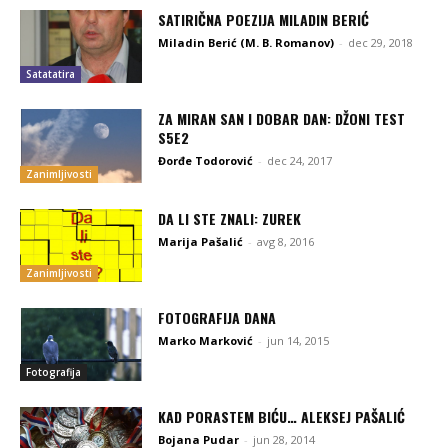
SATIRIČNA POEZIJA MILADIN BERIĆ
Miladin Berić (M. B. Romanov)
-
dec 29, 2018
Satatatira
ZA MIRAN SAN I DOBAR DAN: DŽONI TEST
S5E2
Đorđe Todorović
-
dec 24, 2017
Zanimljivosti
DA LI STE ZNALI: ZUREK
Marija Pašalić
-
avg 8, 2016
Zanimljivosti
FOTOGRAFIJA DANA
Marko Marković
-
jun 14, 2015
Fotografija
KAD PORASTEM BIĆU… ALEKSEJ PAŠALIĆ
Bojana Pudar
-
jun 28, 2014