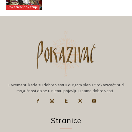
Pokazivač pokazuje
U vremenu kada su dobre vesti u durgom planu "Pokazivač" nudi
mogućnost da se u njemu pojavljuju samo dobre vesti...
Stranice