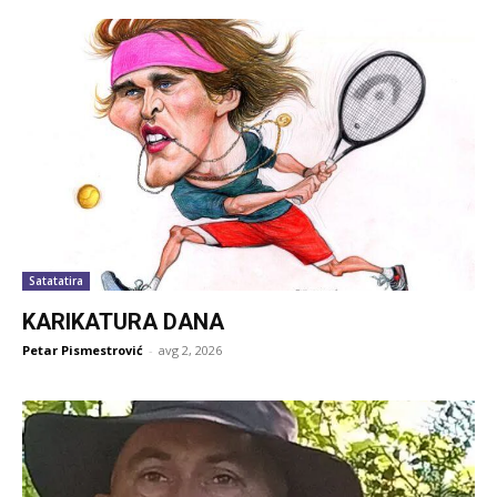
Satatatira
KARIKATURA DANA
Petar Pismestrović
-
avg 2, 2026