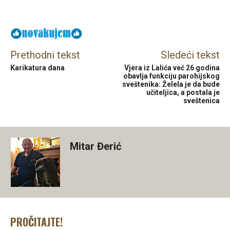
Facebook
X
Email
Prethodni tekst
Sledeći tekst
Karikatura dana
Vjera iz Lalića već 26 godina
obavlja funkciju parohijskog
sveštenika: Želela je da bude
učiteljica, a postala je
sveštenica
Mitar Đerić
PROČITAJTE!