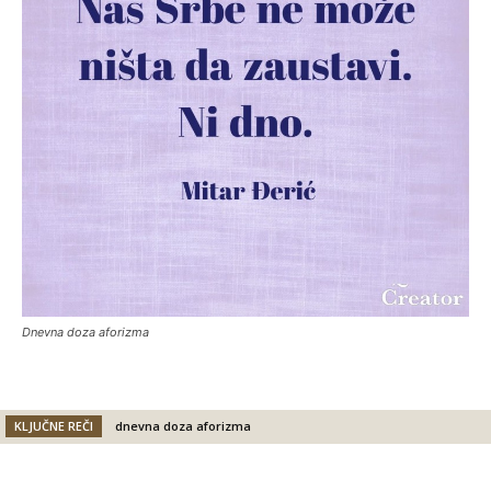
Dnevna doza aforizma
KLJUČNE REČI
dnevna doza aforizma