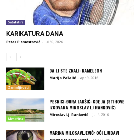
Satatatira
KARIKATURA DANA
Petar Pismestrović
-
jul 30, 2026
DA LI STE ZNALI: KAMELEON
Marija Pašalić
-
apr 9, 2016
Zanimljivosti
PESNICI-ĐURA JAKŠIĆ: GDE JA (STIHOVE
IZGOVARA MIROSLAV LJ RANKOVIĆ)
Miroslav Lj. Ranković
-
jul 4, 2016
Mesečina
MARINA MILOSAVLJEVIĆ: OČI LJUBAVI
Marina Milosavljević
-
nov 16, 2019