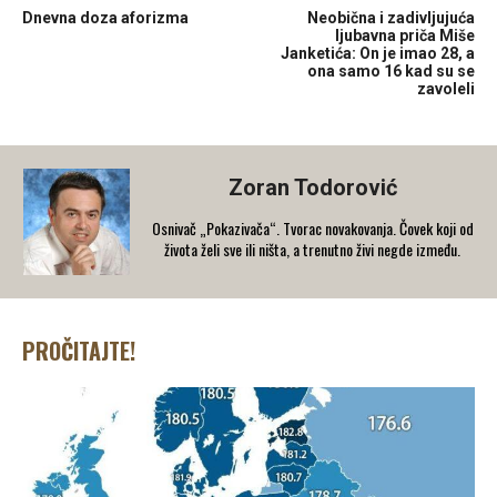
Dnevna doza aforizma
Neobična i zadivljujuća
ljubavna priča Miše
Janketića: On je imao 28, a
ona samo 16 kad su se
zavoleli
Zoran Todorović
Osnivač „Pokazivača“. Tvorac novakovanja. Čovek koji od
života želi sve ili ništa, a trenutno živi negde između.
PROČITAJTE!