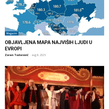
Magazin
OBJAVLJENA MAPA NAJVIŠIH LJUDI U
EVROPI
Zoran Todorović
-
avg 8, 2025