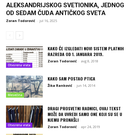
ALEKSANDRIJSKOG SVETIONIKA, JEDNOG
OD SEDAM ČUDA ANTIČKOG SVETA
Zoran Todorović
-
jul 16, 2025
KAKO ĆE IZGLEDATI NOVI SISTEM PLATNIH
RAZREDA OD 1. JANUARA 2019.
Zoran Todorović
-
avg 8, 2018
Otvorena vrata
KAKO SAM POSTAO PTICA
Žika Ranković
-
jun 14, 2014
Mesečina
DRAGI PROSVETNI RADNICI, OVAJ TEKST
MOŽE DA UVREDI SAMO ONE KOJI SU SE U
NJEMU PRONAŠLI
Otvorena vrata
Zoran Todorović
-
apr 24, 2019