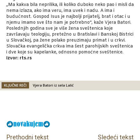
„Ma kakva bila neprilika, ili koliko duboko neko pao i misli da
nema izlaza, ako ima veru, ima uvek i nadu. A ima i
budućnost. Gospod Isus je najbolji prijatelj, brat i otac i u
njemu imamo sve što nam je potrebno“, kaže Vjera Batori.
Poslednjih godina sve je više žena sveštenica koje
završavaju teologiju, pretežno u Bratislavi i Banskoj Bistrici
u Slovačkoj, pa žene polako preuzimaju primat i u crkvi.
Slovačka evangelička crkva ima šest parohijskih sveštenica
i dve koje su kapelanke, odnosno pomoćne sveštenice.
Izvor: rts.rs
KLJUČNE REČI
Vjera Batori iz sela Lalić
Facebook
X
Email
Prethodni tekst
Sledeći tekst