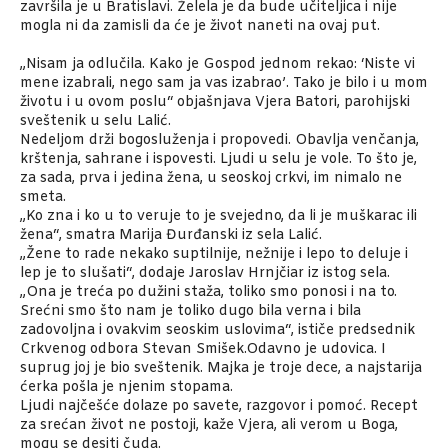
završila je u Bratislavi. Želela je da bude učiteljica i nije
mogla ni da zamisli da će je život naneti na ovaj put.
„Nisam ja odlučila. Kako je Gospod jednom rekao: ‘Niste vi
mene izabrali, nego sam ja vas izabrao’. Tako je bilo i u mom
životu i u ovom poslu“ objašnjava Vjera Batori, parohijski
sveštenik u selu Lalić.
Nedeljom drži bogosluženja i propovedi. Obavlja venčanja,
krštenja, sahrane i ispovesti. Ljudi u selu je vole. To što je,
za sada, prva i jedina žena, u seoskoj crkvi, im nimalo ne
smeta.
„Ko zna i ko u to veruje to je svejedno, da li je muškarac ili
žena“, smatra Marija Đurđanski iz sela Lalić.
„Žene to rade nekako suptilnije, nežnije i lepo to deluje i
lep je to slušati“, dodaje Jaroslav Hrnjčiar iz istog sela.
„Ona je treća po dužini staža, toliko smo ponosi i na to.
Srećni smo što nam je toliko dugo bila verna i bila
zadovoljna i ovakvim seoskim uslovima“, ističe predsednik
Crkvenog odbora Stevan Smišek.Odavno je udovica. I
suprug joj je bio sveštenik. Majka je troje dece, a najstarija
ćerka pošla je njenim stopama.
Ljudi najčešće dolaze po savete, razgovor i pomoć. Recept
za srećan život ne postoji, kaže Vjera, ali verom u Boga,
mogu se desiti čuda.