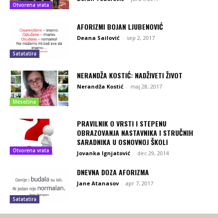
Otvorena vrata
AFORIZMI BOJAN LJUBENOVIĆ
Deana Sailović
-
sep 2, 2017
Satatatira
NERANDŽA KOSTIĆ: NADŽIVETI ŽIVOT
Nerandža Kostić
-
maj 28, 2017
Mesečina
PRAVILNIK O VRSTI I STEPENU
OBRAZOVANJA NASTAVNIKA I STRUČNIH
SARADNIKA U OSNOVNOJ ŠKOLI
Otvorena vrata
Jovanka Ignjatović
-
dec 29, 2014
DNEVNA DOZA AFORIZMA
Jane Atanasov
-
apr 7, 2017
Satatatira