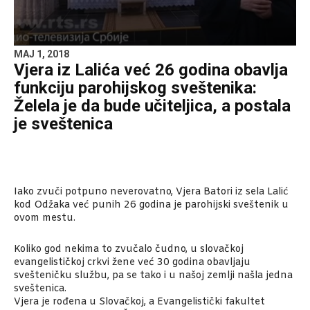
MAJ 1, 2018
Vjera iz Lalića već 26 godina obavlja
funkciju parohijskog sveštenika:
Želela je da bude učiteljica, a postala
je sveštenica
Iako zvuči potpuno neverovatno, Vjera Batori iz sela Lalić
kod Odžaka već punih 26 godina je parohijski sveštenik u
ovom mestu.
Koliko god nekima to zvučalo čudno, u slovačkoj
evangelističkoj crkvi žene već 30 godina obavljaju
svešteničku službu, pa se tako i u našoj zemlji našla jedna
sveštenica.
Vjera je rođena u Slovačkoj, a Evangelistički fakultet