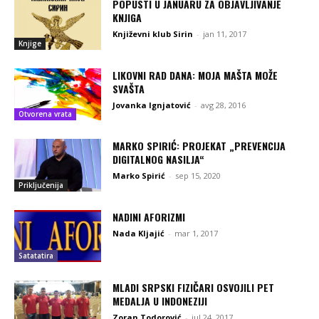
POPUSTI U JANUARU ZA OBJAVLJIVANJE
KNJIGA
Književni klub Sirin
-
jan 11, 2017
Knjige
LIKOVNI RAD DANA: MOJA MAŠTA MOŽE
SVAŠTA
Jovanka Ignjatović
-
avg 28, 2016
Otvorena vrata
MARKO SPIRIĆ: PROJEKAT „PREVENCIJA
DIGITALNOG NASILJA“
Marko Spirić
-
sep 15, 2020
Priključenija
NADINI AFORIZMI
Nada Kljajić
-
mar 1, 2017
Satatatira
MLADI SRPSKI FIZIČARI OSVOJILI PET
MEDALJA U INDONEZIJI
Zoran Todorović
-
jul 24, 2017