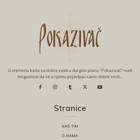
U vremenu kada su dobre vesti u durgom planu "Pokazivač" nudi
mogućnost da se u njemu pojavljuju samo dobre vesti...
Stranice
NAŠ TIM
O NAMA