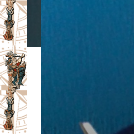
I
V
A
Č