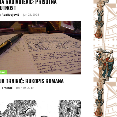
JA RADIVOJEVIĆ: PRISUTNA
UTNOST
 Radivojević
-
jan 28, 2025
čina
JA TRNINIĆ: RUKOPIS ROMANA
 Trninić
-
mar 10, 2019