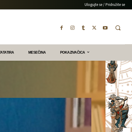
Ulogujte se / Pridružite se
TATATIRA
MESEČINA
POKAZIVAČICA