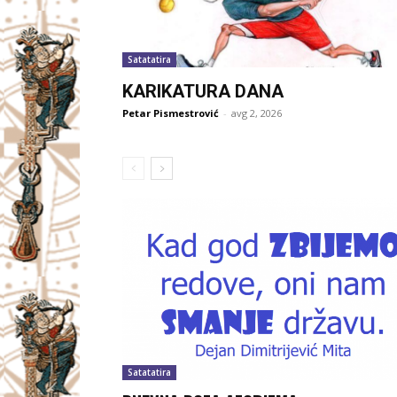
Satatatira
KARIKATURA DANA
Petar Pismestrović
-
avg 2, 2026
Satatatira