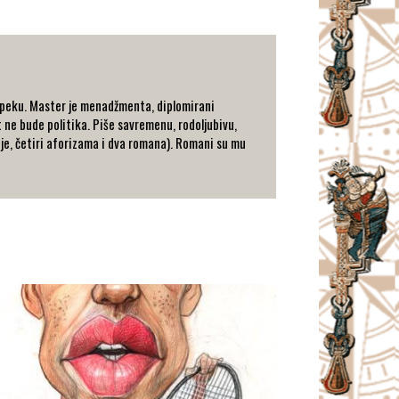
anpeku. Master je menadžmenta, diplomirani
 ne bude politika. Piše savremenu, rodoljubivu,
zije, četiri aforizama i dva romana). Romani su mu