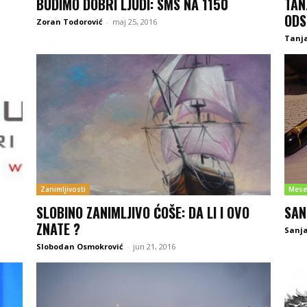
BUDIMO DOBRI LJUDI: SMS NA 1150
TAN
ODS
Zoran Todorović
-
maj 25, 2016
Tanja
Zanimljivosti
Mese
SLOBINO ZANIMLJIVO ĆOŠE: DA LI I OVO
SAN
ZNATE ?
Sanja
Slobodan Osmokrović
-
jun 21, 2016