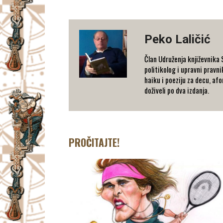
Peko Laličić
Član Udruženja književnika 
politikolog i upravni pravn
haiku i poeziju za decu, afo
doživeli po dva izdanja.
PROČITAJTE!