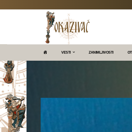
P
VESTI
ZANIMLJIVOSTI
OT
O
K
A
Z