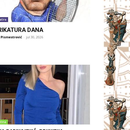
atira
RIKATURA DANA
 Pismestrović
-
jul 30, 2026
čina