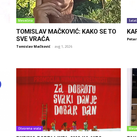
Mesečina
Satat
TOMISLAV MAČKOVIĆ: KAKO SE TO
KA
SVE VRAĆA
Petar
Tomislav Mačković
-
avg 1, 2026
Otvorena vrata
Mese