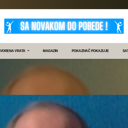
VORENA VRATA
MAGAZIN
POKAZIVAČ POKAZUJE
SA