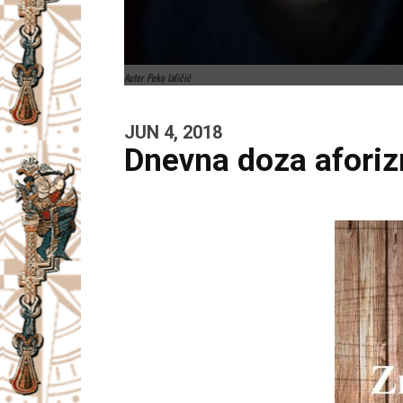
Autor Peko laličić
JUN 4, 2018
Dnevna doza afori