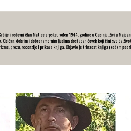
Srbije i redovni član Matice srpske, rođen 1944. godine u Gusinju, živi u Majd
ik. Običan, dobrim i dobronamernim ljudima dostupan čovek koji čini sve da život
rizme, prozu, recenzije i prikaze knjiga. Objavio je trinaest knjiga (sedam poe