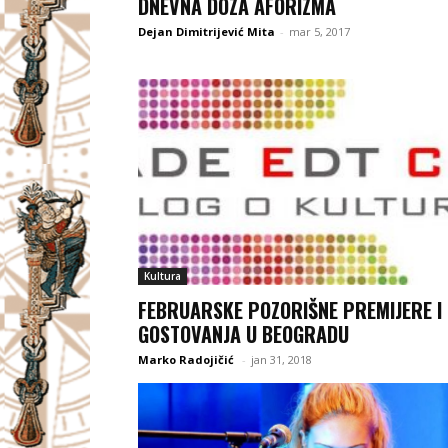
DNEVNA DOZA AFORIZMA
Dejan Dimitrijević Mita
-
mar 5, 2017
Kultura
FEBRUARSKE POZORIŠNE PREMIJERE I
GOSTOVANJA U BEOGRADU
Marko Radojičić
-
jan 31, 2018