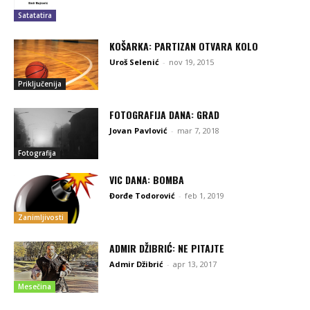
Satatatira
KOŠARKA: PARTIZAN OTVARA KOLO
Uroš Selenić
-
nov 19, 2015
Priključenija
FOTOGRAFIJA DANA: GRAD
Jovan Pavlović
-
mar 7, 2018
Fotografija
VIC DANA: BOMBA
Đorđe Todorović
-
feb 1, 2019
Zanimljivosti
ADMIR DŽIBRIĆ: NE PITAJTE
Admir Džibrić
-
apr 13, 2017
Mesečina