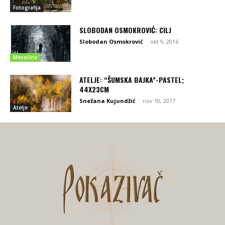
Fotografija
SLOBODAN OSMOKROVIĆ: CILJ
Slobodan Osmokrović
-
okt 9, 2016
Mesečina
ATELJE: “ŠUMSKA BAJKA”-PASTEL;
44X23CM
Snežana Kujundžić
-
nov 10, 2017
Atelje