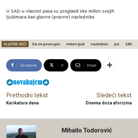
U SAD-u vlasnici pasa su proglasili oko milion svojih
ljubimaca kao glavne (pravne) naslednike.
KLJUČNE REČI
Da ne poverujes
milion ljudi
naslednici
psi
SAD
Facebook
X
Email
Prethodni tekst
Sledeći tekst
Karikatura dana
Dnevna doza aforizma
Mihailo Todorović