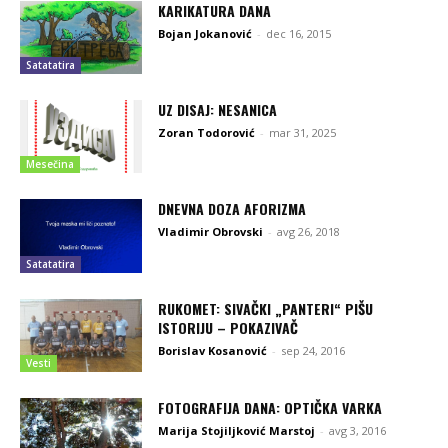
KARIKATURA DANA
Bojan Jokanović
-
dec 16, 2015
Satatatira
UZ DISAJ: NESANICA
Zoran Todorović
-
mar 31, 2025
Mesečina
DNEVNA DOZA AFORIZMA
Vladimir Obrovski
-
avg 26, 2018
Satatatira
RUKOMET: SIVAČKI „PANTERI“ PIŠU
ISTORIJU – POKAZIVAČ
Borislav Kosanović
-
sep 24, 2016
Vesti
FOTOGRAFIJA DANA: OPTIČKA VARKA
Marija Stojiljković Marstoj
-
avg 3, 2016