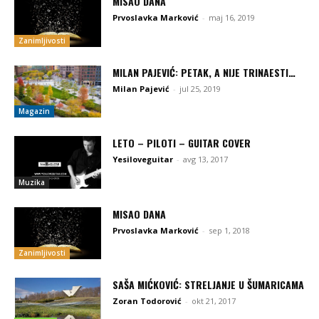
MISAO DANA
Prvoslavka Marković
-
maj 16, 2019
Zanimljivosti
MILAN PAJEVIĆ: PETAK, A NIJE TRINAESTI…
Milan Pajević
-
jul 25, 2019
Magazin
LETO – PILOTI – GUITAR COVER
Yesiloveguitar
-
avg 13, 2017
Muzika
MISAO DANA
Prvoslavka Marković
-
sep 1, 2018
Zanimljivosti
SAŠA MIĆKOVIĆ: STRELJANJE U ŠUMARICAMA
Zoran Todorović
-
okt 21, 2017