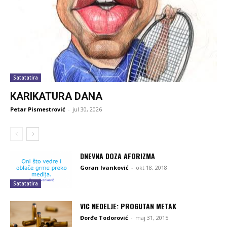
Satatatira
KARIKATURA DANA
Petar Pismestrović
-
jul 30, 2026
DNEVNA DOZA AFORIZMA
Goran Ivanković
-
okt 18, 2018
Satatatira
VIC NEDELJE: PROGUTAN METAK
Đorđe Todorović
-
maj 31, 2015