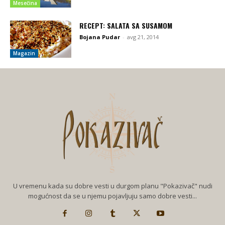
Mesečina
RECEPT: SALATA SA SUSAMOM
Bojana Pudar
-
avg 21, 2014
Magazin
U vremenu kada su dobre vesti u durgom planu "Pokazivač" nudi
mogućnost da se u njemu pojavljuju samo dobre vesti...