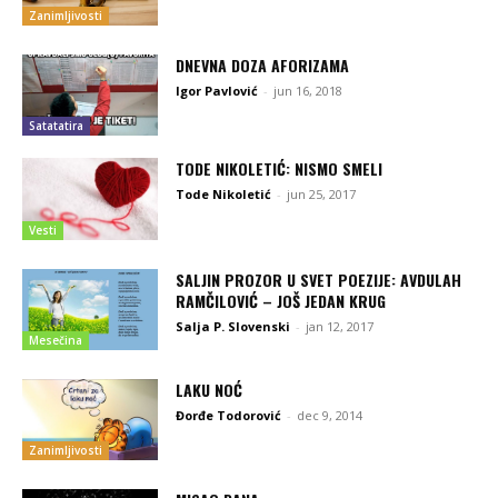
Zanimljivosti
DNEVNA DOZA AFORIZAMA
Igor Pavlović
-
jun 16, 2018
Satatatira
TODE NIKOLETIĆ: NISMO SMELI
Tode Nikoletić
-
jun 25, 2017
Vesti
SALJIN PROZOR U SVET POEZIJE: AVDULAH
RAMČILOVIĆ – JOŠ JEDAN KRUG
Salja P. Slovenski
-
jan 12, 2017
Mesečina
LAKU NOĆ
Đorđe Todorović
-
dec 9, 2014
Zanimljivosti