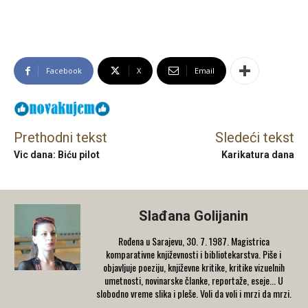
Facebook
X
Email
Prethodni tekst
Sledeći tekst
Vic dana: Biću pilot
Karikatura dana
Slađana Golijanin
Rođena u Sarajevu, 30. 7. 1987. Magistrica
komparativne književnosti i bibliotekarstva. Piše i
objavljuje poeziju, književne kritike, kritike vizuelnih
umetnosti, novinarske članke, reportaže, eseje... U
slobodno vreme slika i pleše. Voli da voli i mrzi da mrzi.