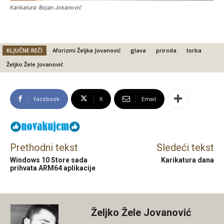
Karikatura: Bojan Jokanović
KLJUČNE REČI
Aforizmi Željka Jovanović
glava
priroda
torba
Željko Žele Jovanović
Facebook
X
Email
Prethodni tekst
Sledeći tekst
Windows 10 Store sada
Karikatura dana
prihvata ARM64 aplikacije
Željko Žele Jovanović