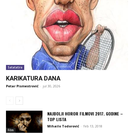
Satatatira
KARIKATURA DANA
Petar Pismestrović
-
jul 30, 2026
NAJBOLJI HOROR FILMOVI 2017. GODINE –
TOP LISTA
Mihailo Todorović
-
feb 13, 2018
Film