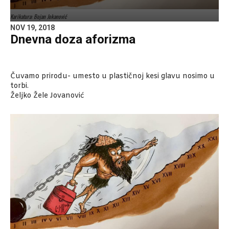
Karikatura: Bojan Jokanović
NOV 19, 2018
Dnevna doza aforizma
Čuvamo prirodu- umesto u plastičnoj kesi glavu nosimo u
torbi.
Željko Žele Jovanović