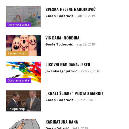
SVESKA HELENE RADOJKOVIĆ
Zoran Todorović
-
jan 19, 2019
Otvorena vrata
VIC DANA: RODBINA
Đorđe Todorović
-
avg 22, 2018
Zanimljivosti
LIKOVNI RAD DANA: JESEN
Jovanka Ignjatović
-
nov 22, 2016
Otvorena vrata
„KRALJ ŠLJAKE“ POSTAO MARKIZ
Zoran Todorović
-
jun 21, 2025
Priključenija
KARIKATURA DANA
Darko Drljević
-
jul 8, 2019