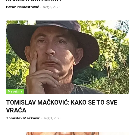
Petar Pismestrović
-
avg 2, 2026
Mesečina
TOMISLAV MAČKOVIĆ: KAKO SE TO SVE
VRAĆA
Tomislav Mačković
-
avg 1, 2026