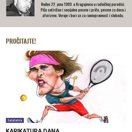
Rođen 22. juna 1989. u Kragujevcu u radničkoj porodici.
Piše satirične i socijalne pesme i priče, pesme za decu i
aforizme. Veruje i bori se za ravnopravnost i slobodu.
PROČITAJTE!
Satatatira
KARIKATURA DANA