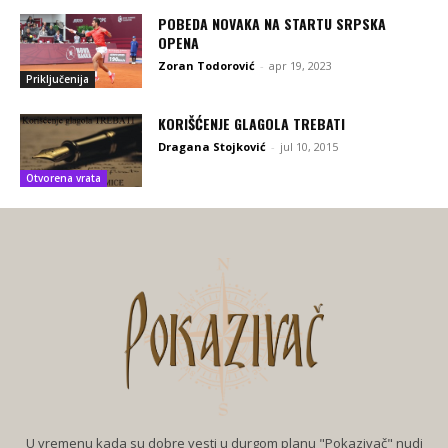
POBEDA NOVAKA NA STARTU SRPSKA
OPENA
Zoran Todorović
-
apr 19, 2023
Priključenija
KORIŠĆENJE GLAGOLA TREBATI
Dragana Stojković
-
jul 10, 2015
Otvorena vrata
U vremenu kada su dobre vesti u durgom planu "Pokazivač" nudi