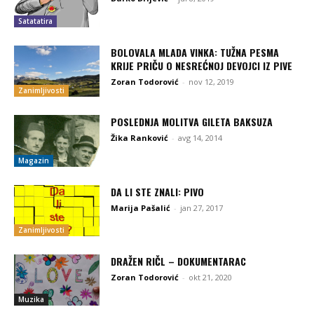
Satatatira
BOLOVALA MLADA VINKA: TUŽNA PESMA
KRIJE PRIČU O NESREĆNOJ DEVOJCI IZ PIVE
Zoran Todorović
-
nov 12, 2019
Zanimljivosti
POSLEDNJA MOLITVA GILETA BAKSUZA
Žika Ranković
-
avg 14, 2014
Magazin
DA LI STE ZNALI: PIVO
Marija Pašalić
-
jan 27, 2017
Zanimljivosti
DRAŽEN RIČL – DOKUMENTARAC
Zoran Todorović
-
okt 21, 2020
Muzika