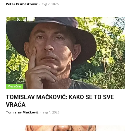
Petar Pismestrović
-
avg 2, 2026
Mesečina
TOMISLAV MAČKOVIĆ: KAKO SE TO SVE
VRAĆA
Tomislav Mačković
-
avg 1, 2026