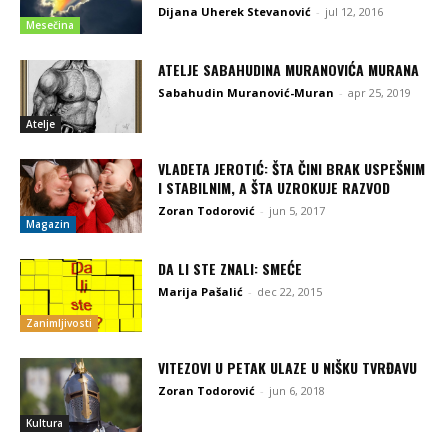
Dijana Uherek Stevanović
-
jul 12, 2016
Mesečina
ATELJE SABAHUDINA MURANOVIĆA MURANA
Sabahudin Muranović-Muran
-
apr 25, 2019
Atelje
VLADETA JEROTIĆ: ŠTA ČINI BRAK USPEŠNIM
I STABILNIM, A ŠTA UZROKUJE RAZVOD
Zoran Todorović
-
jun 5, 2017
Magazin
DA LI STE ZNALI: SMEĆE
Marija Pašalić
-
dec 22, 2015
Zanimljivosti
VITEZOVI U PETAK ULAZE U NIŠKU TVRĐAVU
Zoran Todorović
-
jun 6, 2018
Kultura