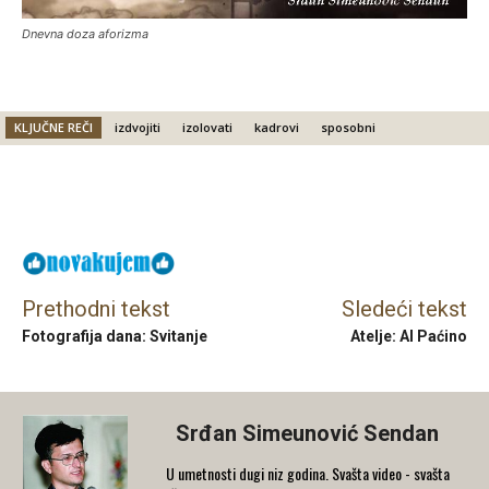
Dnevna doza aforizma
KLJUČNE REČI
izdvojiti
izolovati
kadrovi
sposobni
Facebook
X
Email
Prethodni tekst
Sledeći tekst
Fotografija dana: Svitanje
Atelje: Al Paćino
Srđan Simeunović Sendan
U umetnosti dugi niz godina. Svašta video - svašta