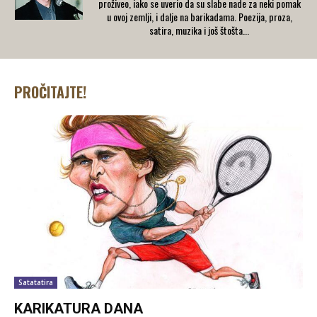
proživeo, iako se uverio da su slabe nade za neki pomak
u ovoj zemlji, i dalje na barikadama. Poezija, proza,
satira, muzika i još štošta...
PROČITAJTE!
Satatatira
KARIKATURA DANA