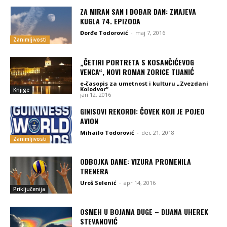
ZA MIRAN SAN I DOBAR DAN: ZMAJEVA
KUGLA 74. EPIZODA
Đorđe Todorović
-
maj 7, 2016
Zanimljivosti
„ČETIRI PORTRETA S KOSANČIĆEVOG
VENCA“, NOVI ROMAN ZORICE TIJANIĆ
e-časopis za umetnost i kulturu „Zvezdani
Kolodvor“
-
Knjige
jan 12, 2016
GINISOVI REKORDI: ČOVEK KOJI JE POJEO
AVION
Mihailo Todorović
-
dec 21, 2018
Zanimljivosti
ODBOJKA DAME: VIZURA PROMENILA
TRENERA
Uroš Selenić
-
apr 14, 2016
Priključenija
OSMEH U BOJAMA DUGE – DIJANA UHEREK
STEVANOVIĆ