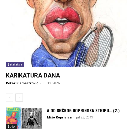
Satatatira
KARIKATURA DANA
Petar Pismestrović
-
jul 30, 2026
A OD GRČKOG DOPRINOSA STRIPU… (2.)
Mišo Koprivica
-
jul 23, 2019
Strip