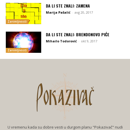
DA LI STE ZNALI: ZAMENA
Marija Pašalić
-
avg 20, 2017
Zanimljivosti
DA LI STE ZNALI: BRENDONOVO PIĆE
Mihailo Todorović
-
okt 9, 2017
Zanimljivosti
U vremenu kada su dobre vesti u durgom planu "Pokazivač" nudi