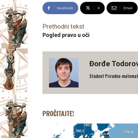
Facebook
X
Email
Prethodni tekst
Pogled pravo u oči
Đorđe Todoro
Student Prirodno-matematičk
PROČITAJTE!