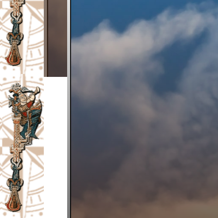
I
V
A
Č