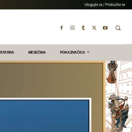
Ulogujte se / Pridružite se
TATATIRA
MESEČINA
POKAZIVAČICA