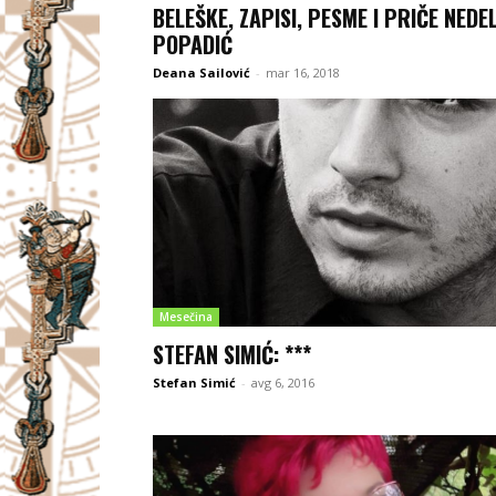
BELEŠKE, ZAPISI, PESME I PRIČE NEDE
POPADIĆ
Deana Sailović
-
mar 16, 2018
Mesečina
STEFAN SIMIĆ: ***
Stefan Simić
-
avg 6, 2016