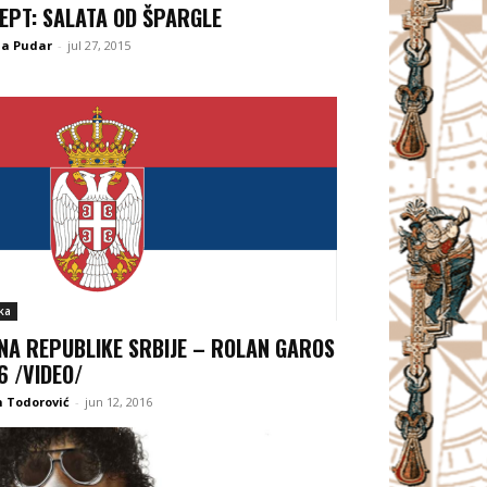
EPT: SALATA OD ŠPARGLE
na Pudar
-
jul 27, 2015
ka
NA REPUBLIKE SRBIJE – ROLAN GAROS
6 /VIDEO/
 Todorović
-
jun 12, 2016