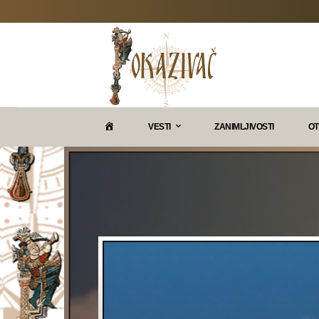
P
VESTI
ZANIMLJIVOSTI
OT
O
K
A
Z