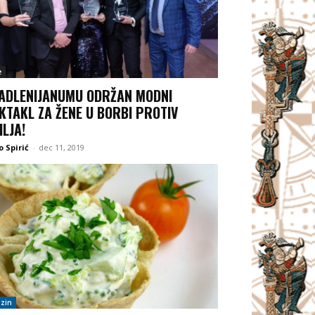
e
ADLENIJANUMU ODRŽAN MODNI
KTAKL ZA ŽENE U BORBI PROTIV
ILJA!
 Spirić
-
dec 11, 2019
zin