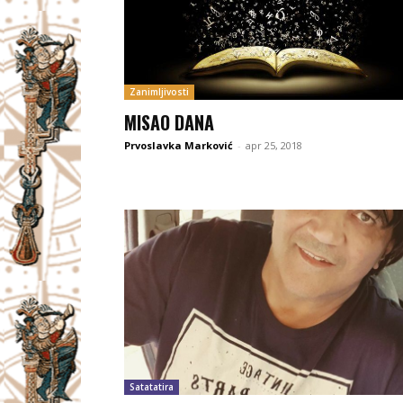
Zanimljivosti
MISAO DANA
Prvoslavka Marković
-
apr 25, 2018
Satatatira