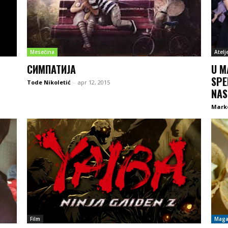
Mesečina
Atelj
СИМПАТИЈА
U M
SPE
Tode Nikoletić
-
apr 12, 2015
NAS
Marko
Film
Maga