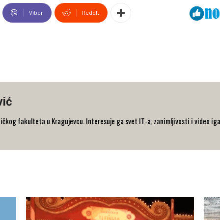
Viber
ReddIt
vić
og fakulteta u Kragujevcu. Interesuje ga svet IT-a, zanimljivosti i video iga