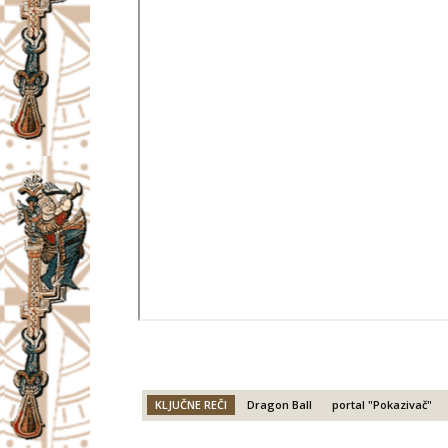
KLJUČNE REČI
Dragon Ball
portal "Pokazivač"