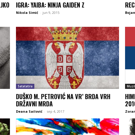
LJKO
IGRA: YAIBA: NINJA GAIDEN Z
REC
Nikola Simić
-
jun 9, 2015
Boja
Satatatira
Muzi
DUŠKO M. PETROVIĆ NA VR’ BRDA VRH
HIM
DRŽAVNI MRDA
201
Deana Sailović
-
sep 4, 2017
Zoran