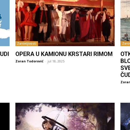
Zanimljivosti
Zanim
UDI
OPERA U KAMIONU KRSTARI RIMOM
OT
BL
Zoran Todorović
-
jul 18, 2025
SV
ČU
Zoran