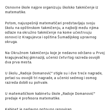
Osnovne škole najpre organizuju školsko takmičenje iz
matematike.
Potom, najuspešniji matematičari predstavljaju svoju
školu na opštinskom takmičenju, a najbolji među njima
odlaze na okružno takmičenje na kome učestrvuju
osnovci iz Kragujevca i opština Šumadijskog upravnog
okruga.
Na Okružnom takmičenju koje je nedavno održano u Prvoj
kragujevačkoj gimnaziji, učenici četvrtog razreda osvojili
dva prva mesta.
U školu „Radoje Domanović“ stigle su i dve treće nagrade,
petaci su osvojili tri nagrade, a učenici sedmog i osmog
razreda dobili su pohvale.
U matematičkom kabinetu škole „Radoje Domanović“
predaje 4 profesora matematike.
Kabinet je nedavno potpuno renoviran.