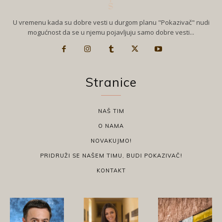
U vremenu kada su dobre vesti u durgom planu "Pokazivač" nudi
mogućnost da se u njemu pojavljuju samo dobre vesti...
Stranice
NAŠ TIM
O NAMA
NOVAKUJMO!
PRIDRUŽI SE NAŠEM TIMU, BUDI POKAZIVAČ!
KONTAKT