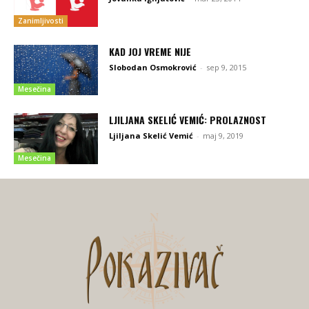
Zanimljivosti
KAD JOJ VREME NIJE
Slobodan Osmokrović
-
sep 9, 2015
Mesečina
LJILJANA SKELIĆ VEMIĆ: PROLAZNOST
Ljiljana Skelić Vemić
-
maj 9, 2019
Mesečina