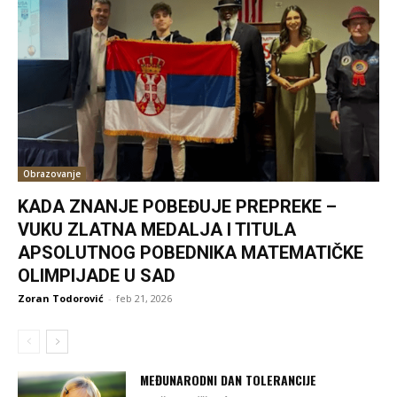
Obrazovanje
KADA ZNANJE POBEĐUJE PREPREKE –
VUKU ZLATNA MEDALJA I TITULA
APSOLUTNOG POBEDNIKA MATEMATIČKE
OLIMPIJADE U SAD
Zoran Todorović
-
feb 21, 2026
MEĐUNARODNI DAN TOLERANCIJE