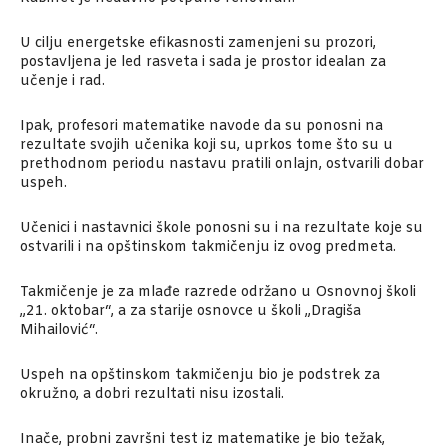
U cilju energetske efikasnosti zamenjeni su prozori,
postavljena je led rasveta i sada je prostor idealan za
učenje i rad.
Ipak, profesori matematike navode da su ponosni na
rezultate svojih učenika koji su, uprkos tome što su u
prethodnom periodu nastavu pratili onlajn, ostvarili dobar
uspeh.
Učenici i nastavnici škole ponosni su i na rezultate koje su
ostvarili i na opštinskom takmičenju iz ovog predmeta.
Takmičenje je za mlađe razrede održano u Osnovnoj školi
„21. oktobar“, a za starije osnovce u školi „Dragiša
Mihailović“.
Uspeh na opštinskom takmičenju bio je podstrek za
okružno, a dobri rezultati nisu izostali.
Inače, probni završni test iz matematike je bio težak,