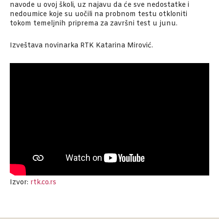
navode u ovoj školi, uz najavu da će sve nedostatke i
nedoumice koje su uočili na probnom testu otkloniti
tokom temeljnih priprema za završni test u junu.
Izveštava novinarka RTK Katarina Mirović.
Izvor:
rtk.co.rs