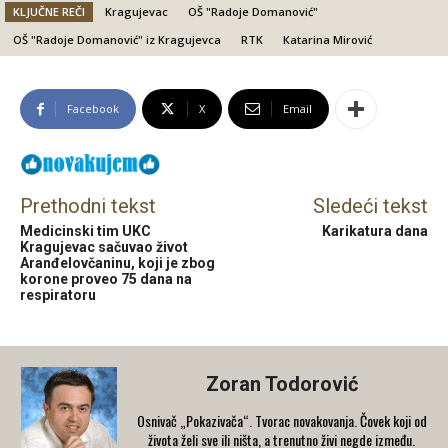
KLJUČNE REČI
Kragujevac
OŠ "Radoje Domanović"
OŠ "Radoje Domanović" iz Kragujevca
RTK
Кatarinа Mirović
Facebook
X
Email
Prethodni tekst
Sledeći tekst
Medicinski tim UKC
Karikatura dana
Kragujevac sačuvao život
Aranđelovčaninu, koji je zbog
korone proveo 75 dana na
respiratoru
Zoran Todorović
Osnivač „Pokazivača“. Tvorac novakovanja. Čovek koji od
života želi sve ili ništa, a trenutno živi negde između.