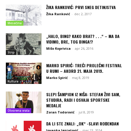
ŽIKA RANKOVIĆ: PRVI SNEG DETINJSTVA
Žika Ranković
-
dec 2, 2017
Mesečina
„HALO, BING? KAKO BRAT? . . .“ – MA DA
VIDIMO, BRE, TOG BINGA!?
Mišo Koprivica
-
apr 26, 2016
Strip
MARKO SPIRIĆ: TREĆI PROLEĆNI FESTIVAL
U RUMI – AKORD 21. MAJA 2019.
Marko Spirić
-
maj 8, 2019
Kultura
SLEPI ŠAMPION IZ NIŠA: STEFAN ŽIVI SAM,
STUDIRA, RADI I OSVAJA SPORTSKE
MEDALJE
Otvorena vrata
Zoran Todorović
-
jul 8, 2019
DA LI STE ZNALI: „OK“ -SLAVI ROĐENDAN
Jovanka Ignjatović
-
mar 23, 2014