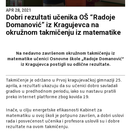
APR 28, 2021
Dobri rezultati učenika OŠ “Radoje
Domanović” iz Kragujevca na
okružnom takmičenju iz matematike
Na nedavno završenom okružnom takmičenju iz
matematike učenici Osnovne škole „Radoje Domanović“
iz Kragujevca postigli su odlične rezultate.
Takmičenje je održano u Prvoj kragujevačkoj gimnaziji 25.
aprila, a rezultati ukazuju da su učenici dobro savladali
gradivo u predhodnom periodu, iako su nastavu pratili
preko internet platforme zbog kovida 19.
Inače, u cilju energetske efikasnosti Kabinet za
matematiku u ovoj školi je potpuno završen, a dobri uslovi
rada i posvećenost učenika i profesora uslovili su i dobre
rezultate na ovom takmičenju.