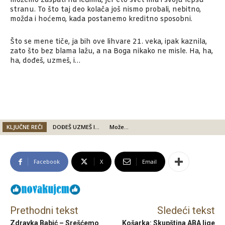
možemo zaspati na leđima, jer eto svet ima i svoju lepšu
stranu. To što taj deo kolača još nismo probali, nebitno,
možda i hoćemo, kada postanemo kreditno sposobni.
Što se mene tiče, ja bih ove lihvare 21. veka, ipak kaznila,
zato što bez blama lažu, a na Boga nikako ne misle. Ha, ha,
ha, dođeš, uzmeš, i…
KLJUČNE REČI
DOĐEŠ UZMEŠ I...
Može...
Facebook
X
Email
Prethodni tekst
Sledeći tekst
Zdravka Babić – Srešćemo
Košarka: Skupština ABA lige