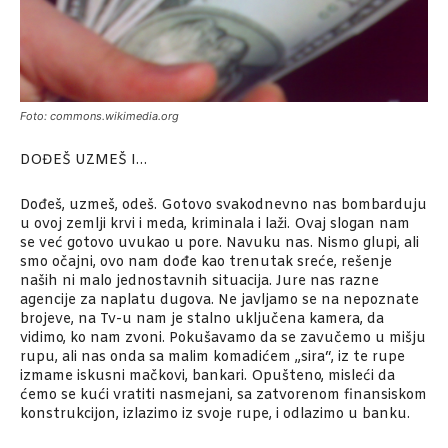
Foto: commons.wikimedia.org
DOĐEŠ UZMEŠ I…
Dođeš, uzmeš, odeš. Gotovo svakodnevno nas bombarduju
u ovoj zemlji krvi i meda, kriminala i laži. Ovaj slogan nam
se već gotovo uvukao u pore. Navuku nas. Nismo glupi, ali
smo očajni, ovo nam dođe kao trenutak sreće, rešenje
naših ni malo jednostavnih situacija. Jure nas razne
agencije za naplatu dugova. Ne javljamo se na nepoznate
brojeve, na Tv-u nam je stalno uključena kamera, da
vidimo, ko nam zvoni. Pokušavamo da se zavučemo u mišju
rupu, ali nas onda sa malim komadićem „sira“, iz te rupe
izmame iskusni mačkovi, bankari. Opušteno, misleći da
ćemo se kući vratiti nasmejani, sa zatvorenom finansiskom
konstrukcijon, izlazimo iz svoje rupe, i odlazimo u banku.