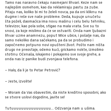
Tamo nas naravno čekaju nasmejani lihvari. Keze nam se
najlepšim osmehom, kao da reklamiraju pastu za zube.
Pitaju nas, koliko bi mi to želeli novca, pa da oni kliknu na
dugme i reše sve naše probleme. Deda, kupuje unučetu
šta poželi, daomaćica ima novu mašinu i celu belu tehniku,
televizor, kao pola sobe, stigao na mala vrata. Sve su to
snovi, za koje mislimo da će se ostvariti. Onda nam ljubazni
lihvar uzme anamnezu, poput Mice ubice, i pošalje nas, da
samo nekoliko dana sačekamo, pa da se probudimo i
započnemo potpuno novi opušteni život. Pošto nam ništa
drugo ne preostaje, odemo kući, grickamo nokte, izmolimo
stotinu Očenaša, iskajemo i pokajemo sve svoje grehe, a
onda nas iz panike budi zvonjava telefona.
– Halo, da li je to Petar Petrović?
– Jeste, izvolite!
– Moram da Vas obavestim, da niste kreditno sposobni, ako
se stvore uslovi dogodine, javite se!
Tutuuuuuuuuuuuuuuuu… Odzvanja nam u ušima.