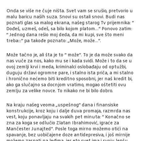
Onda se više ne čuje ništa. Svet vam se srušio, pretvorio u
malu baricu naših suza. Snovi su ostali snovi. Budi nas
poznati glas sa malog ekrana, našeg starog Tv prijemnika: “
Dođeš, uzmeš, odeš, sa bilo kojom platom…“ Ponovo zatim:
“ Jednog dana rešio moj deda, da mi kupi, sve što meni
treba:::“ pa takođe poznato: „Može, može…“.
Može tačno je, ali šta je to “ može“. To je da može svako da
nas vuče za nos, kako mu se i kada svidi. Može i to da se u
ovoj zemlji krvi i meda, kriminalci oslobađaju od optužbi,
duguju državi ogromne pare, i stalno ista priča, a mi stalno
i hronično nećemo biti kreditno sposobni, jer naš kredit bi,
ako ga slučajno sa docnjom vratimo, mogao oštetiti ovu
zemlju za velike novce. To nikako ne bi bilo dobro.
Na kraju našeg veoma „uspešnog“ dana i finansiske
konstrukcije, kroz koju i dalje duva promaja, razmrda nas
vest, koju ponavljaju na svakih pet minuta: “ Konačno se
zna za koga se odlučio Zlatan Ibrahimović, igraće za
Mančester Junajted“. Posle toga mirno možemo otići na
spavanje, bez uobičajene doze antidepresiva, i još mirnije