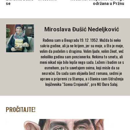
se
održana u Pržnu
Miroslava Đušić Nedeljković
Rođena sam u Beogradu 19. 12. 1952. Možda bi neko
sakrio godine, ali ja ne krijem, jer su moje, a što je moje,
volim da podelim s drugima. Volim ljude, volim život, već
nekoliko godina sam penzionerka. Nekima to smeta, ali
meni nikad nije bilo lepše nego sada. Ležem i budim se s
osmehom, pa to savetujem svima, koji misle da su
nesrećni. Do sada sam objavila šest romana, sedmi je
upravo u pripremi za štampu, a i članica sam Udruženja
književnika "Scena Crnjanski", pro NU Đuro Salaj.
PROČITAJTE!