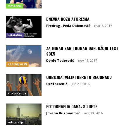
Mesečina
DNEVNA DOZA AFORIZMA
Predrag - Peđa Đakonović
-
mar 5, 2017
Satatatira
ZA MIRAN SAN I DOBAR DAN: DŽONI TEST
S3E5
Đorđe Todorović
-
nov 15, 2017
Zanimljivosti
ODBOJKA: VELIKI DERBI U BEOGRADU
Uroš Selenić
-
jun 23, 2016
Priključenija
FOTOGRAFIJA DANA: SILUETE
Jovana Kuzmanović
-
avg 30, 2016
Fotografija