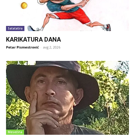
Satatatira
KARIKATURA DANA
Petar Pismestrović
-
avg 2, 2026
Mesečina