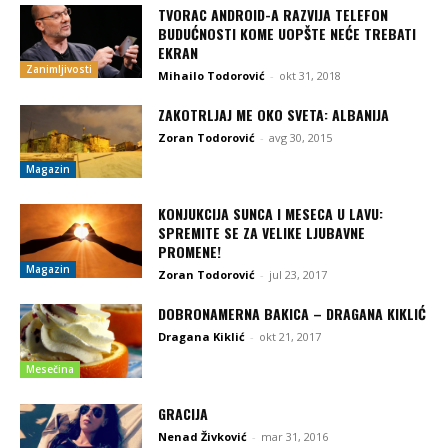
TVORAC ANDROID-A RAZVIJA TELEFON
BUDUĆNOSTI KOME UOPŠTE NEĆE TREBATI
EKRAN
Zanimljivosti
Mihailo Todorović
-
okt 31, 2018
ZAKOTRLJAJ ME OKO SVETA: ALBANIJA
Zoran Todorović
-
avg 30, 2015
Magazin
KONJUKCIJA SUNCA I MESECA U LAVU:
SPREMITE SE ZA VELIKE LJUBAVNE
PROMENE!
Magazin
Zoran Todorović
-
jul 23, 2017
DOBRONAMERNA BAKICA – DRAGANA KIKLIĆ
Dragana Kiklić
-
okt 21, 2017
Mesečina
GRACIJA
Nenad Živković
-
mar 31, 2016