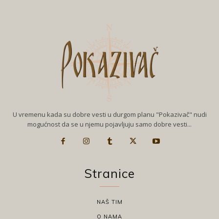
U vremenu kada su dobre vesti u durgom planu "Pokazivač" nudi
mogućnost da se u njemu pojavljuju samo dobre vesti...
Stranice
NAŠ TIM
O NAMA