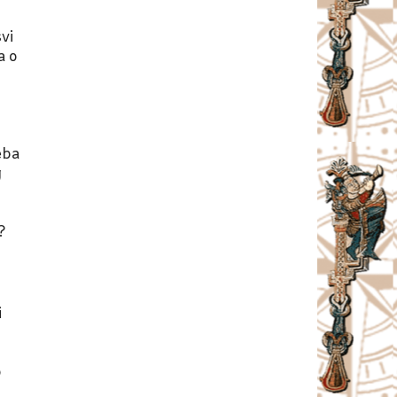
vi
a o
eba
g
?
i
o