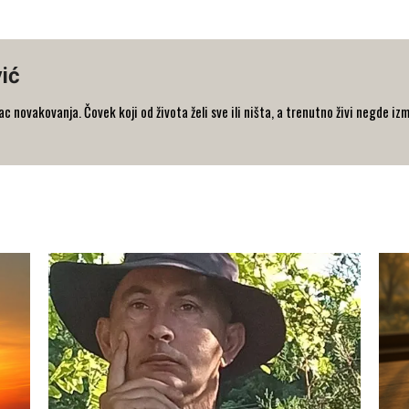
ić
 novakovanja. Čovek koji od života želi sve ili ništa, a trenutno živi negde iz