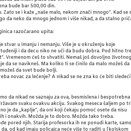
cena bude bar 500,00 din.
. Zato se i kaže „naše malo, nekom znači mnogo“. Kad se s
nego da neko da mnogo jednom i više nikad, a da stalno prič
inica razočarano upita:
ije stvar u imanju i nemanju. Više je u okruženju koje
otuđeniji i da decu niko ne uči da budu dobra. Pod hitno tr
t“. Vremenom ćeš to shvatiti. Nemaš još dovoljno životno
je da se navikneš. Ma koliko ti se činilo da malo možeš da
 možeš da svet bude bolji.
eba novac za lečenje? A nikad se ne zna ko će biti sledeći
amo da nikad ne saznaju za ova, besmislena i bespotrebna
podržavam svaku ovakvu akciju. Svakog meseca šaljem po tr
o je da „kaplje“, da oni koji čekaju pomoć osete da nisu
vih i onakvih. Možda je to dobro. Možda tako treba.
e pored njih. Starija profesorka ih ne ponudi karte, sam
e da, od kad imaju policajca neće više to raditi u [kolskom