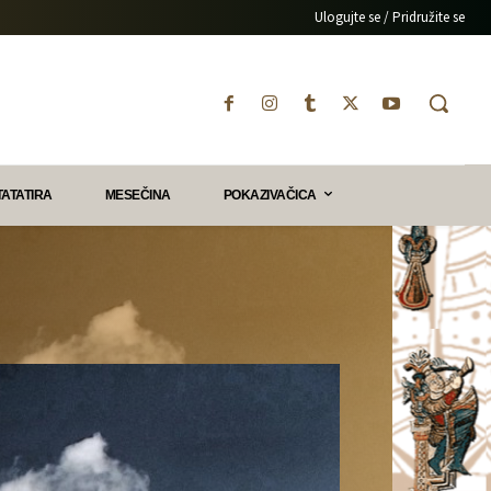
Ulogujte se / Pridružite se
TATATIRA
MESEČINA
POKAZIVAČICA