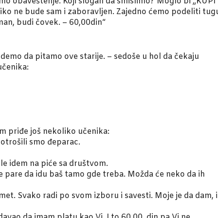
mo obaveštenje. Koji slogan da smislimo? Moglo bi „KUPI
 ne bude sam i zaboravljen. Zajedno ćemo podeliti tug
man, budi čovek. – 60,00din“
 Idemo da pitamo ove starije. – sedoše u hol da čekaju
učenika:
im priđe još nekoliko učenika:
Potrošili smo đeparac.
ole idem na piće sa društvom.
e te pare da idu baš tamo gde treba. Možda će neko da ih
met. Svako radi po svom izboru i savesti. Moje je da dam, i
 davao da imam platu kao Vi. I to 60,00. din pa Vi ne