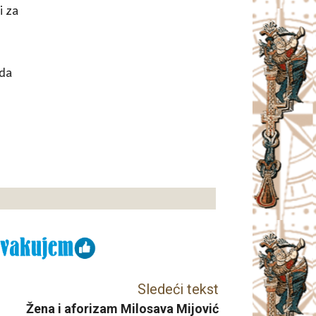
i za
 da
Sledeći tekst
Žena i aforizam Milosava Mijović