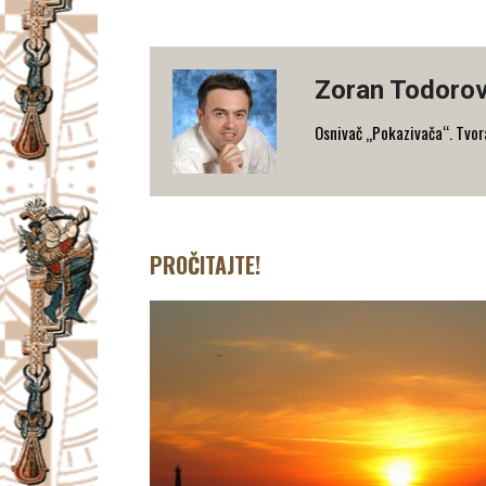
Zoran Todorov
Osnivač „Pokazivača“. Tvorac
PROČITAJTE!