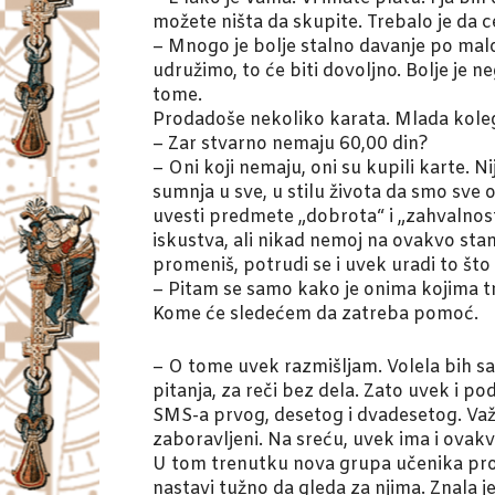
možete ništa da skupite. Trebalo je da 
– Mnogo je bolje stalno davanje po malo
udružimo, to će biti dovoljno. Bolje je 
tome.
Prodadoše nekoliko karata. Mlada koleg
– Zar stvarno nemaju 60,00 din?
– Oni koji nemaju, oni su kupili karte. N
sumnja u sve, u stilu života da smo sve 
uvesti predmete „dobrota“ i „zahvalnos
iskustva, ali nikad nemoj na ovakvo stan
promeniš, potrudi se i uvek uradi to što
– Pitam se samo kako je onima kojima tr
Kome će sledećem da zatreba pomoć.
– O tome uvek razmišljam. Volela bih s
pitanja, za reči bez dela. Zato uvek i 
SMS-a prvog, desetog i dvadesetog. Važn
zaboravljeni. Na sreću, uvek ima i ovak
U tom trenutku nova grupa učenika prođ
nastavi tužno da gleda za njima. Znala j