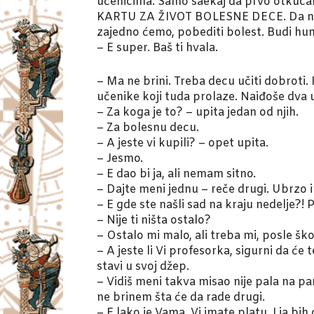
učenicima. Samo saekaj da prvo otkuca
KARTU ZA ŽIVOT BOLESNE DECE. Da niko
zajedno ćemo, pobediti bolest. Budi hu
– E super. Baš ti hvala.
– Ma ne brini. Treba decu učiti dobroti.
učenike koji tuda prolaze. Naiđoše dva 
– Za koga je to? – upita jedan od njih.
– Za bolesnu decu.
– A jeste vi kupili? – opet upita.
– Jesmo.
– E dao bi ja, ali nemam sitno.
– Dajte meni jednu – reče drugi. Ubrzo 
– E gde ste našli sad na kraju nedelje?! 
– Nije ti ništa ostalo?
– Ostalo mi malo, ali treba mi, posle šk
– A jeste li Vi profesorka, sigurni da ć
stavi u svoj džep.
– Vidiš meni takva misao nije pala na pa
ne brinem šta će da rade drugi.
– E lako je Vama. Vi imate platu. I ja bih