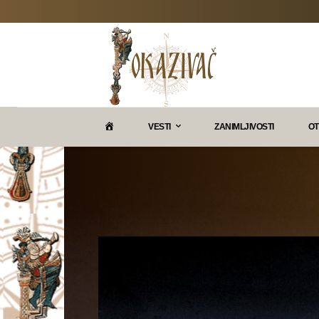
P
VESTI
ZANIMLJIVOSTI
OT
O
K
A
Z