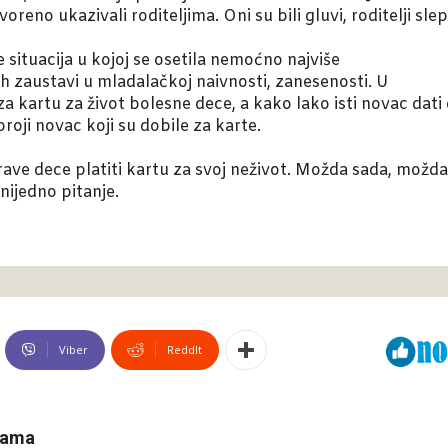
oreno ukazivali roditeljima. Oni su bili gluvi, roditelji slep
je situacija u kojoj se osetila nemoćno najviše
ih zaustavi u mladalačkoj naivnosti, zanesenosti. U
a kartu za život bolesne dece, a kako lako isti novac dati
broji novac koji su dobile za karte.
ave dece platiti kartu za svoj neživot. Možda sada, možda
nijedno pitanje.
Viber
ReddIt
 nama