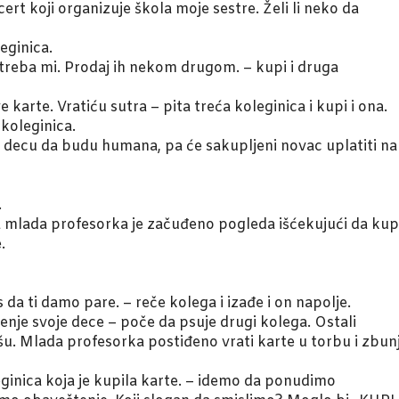
t koji organizuje škola moje sestre. Želi li neko da
eginica.
e treba mi. Prodaj ih nekom drugom. – kupi i druga
karte. Vratiću sutra – pita treća koleginica i kupi i ona.
 koleginica.
ju decu da budu humana, pa će sakupljeni novac uplatiti na
.
 a mlada profesorka je začuđeno pogleda išćekujući da kup
.
a ti damo pare. – reče kolega i izađe i on napolje.
enje svoje dece – poče da psuje drugi kolega. Ostali
u. Mlada profesorka postiđeno vrati karte u torbu i zbun
leginica koja je kupila karte. – idemo da ponudimo