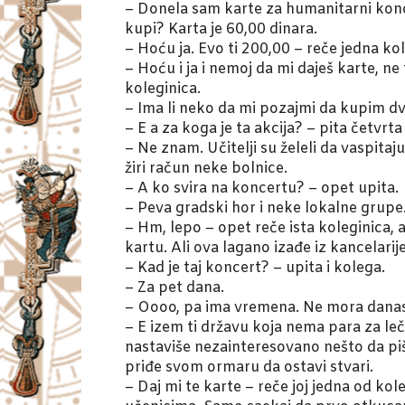
– Donela sam karte za humanitarni koncer
kupi? Karta je 60,00 dinara.
– Hoću ja. Evo ti 200,00 – reče jedna kol
– Hoću i ja i nemoj da mi daješ karte, n
koleginica.
– Ima li neko da mi pozajmi da kupim dve 
– E a za koga je ta akcija? – pita četvrta
– Ne znam. Učitelji su želeli da vaspita
žiri račun neke bolnice.
– A ko svira na koncertu? – opet upita.
– Peva gradski hor i neke lokalne grupe
– Hm, lepo – opet reče ista koleginica,
kartu. Ali ova lagano izađe iz kancelarije
– Kad je taj koncert? – upita i kolega.
– Za pet dana.
– Oooo, pa ima vremena. Ne mora danas d
– E izem ti državu koja nema para za leč
nastaviše nezainteresovano nešto da piš
priđe svom ormaru da ostavi stvari.
– Daj mi te karte – reče joj jedna od ko