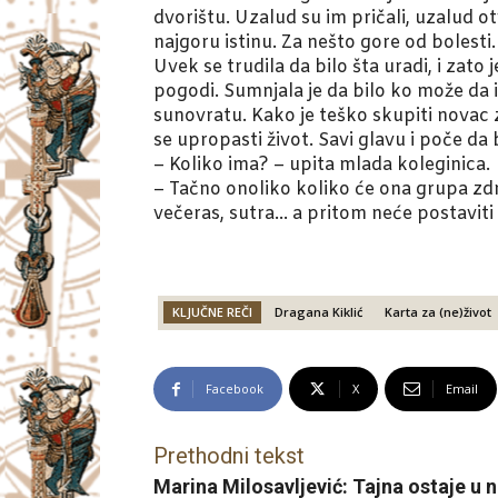
dvorištu. Uzalud su im pričali, uzalud otv
najgoru istinu. Za nešto gore od bolesti.
Uvek se trudila da bilo šta uradi, i zato 
pogodi. Sumnjala je da bilo ko može da 
sunovratu. Kako je teško skupiti novac z
se upropasti život. Savi glavu i poče da 
– Koliko ima? – upita mlada koleginica.
– Tačno onoliko koliko će ona grupa zdr
večeras, sutra… a pritom neće postaviti 
KLJUČNE REČI
Dragana Kiklić
Karta za (ne)život
Facebook
X
Email
Prethodni tekst
Marina Milosavljević: Tajna ostaje u