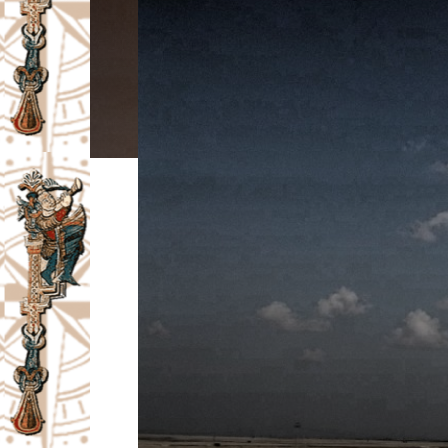
I
V
A
Č