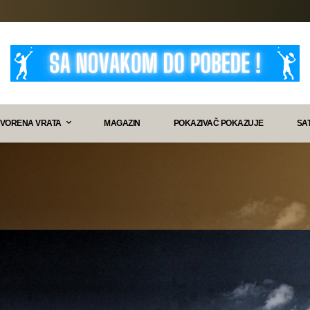
VORENA VRATA
MAGAZIN
POKAZIVAČ POKAZUJE
SA