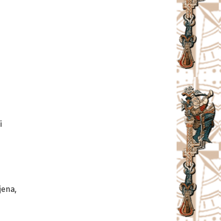
i
jena,