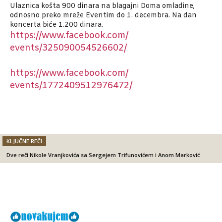
Ulaznica košta 900 dinara na blagajni Doma omladine,
odnosno preko mreže Eventim do 1. decembra. Na dan
koncerta biće 1.200 dinara.
https://www.facebook.com/
events/325090054526602/
https://www.facebook.com/
events/1772409512976472/
KLJUČNE REČI
Dve reči Nikole Vranjkovića sa Sergejem Trifunovićem i Anom Marković
Facebook
X
Email