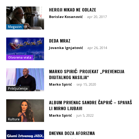
HEROJI NIKAD NE ODLAZE
Borislav Kosanović
-
apr 20, 2017
Magazin
DEDA MRAZ
Jovanka Ignjatović
-
apr 26, 2014
Otvorena vrata
MARKO SPIRIĆ: PROJEKAT „PREVENCIJA
DIGITALNOG NASILJA“
Marko Spirić
-
sep 15, 2020
Priključenija
ALBUM PRVENAC SANDRE ČAPRIĆ – SPAVAŠ
LI MIRNO LJUBAVI
Marko Spirić
-
jun 5, 2022
Kultura
DNEVNA DOZA AFORIZMA