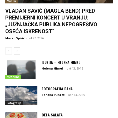
Muzika
VLADAN SAVIĆ (MAGLA BEND) PRED
PREMIJERNI KONCERT U VRANJU:
„JUŽNJAČKA PUBLIKA NEPOGREŠIVO
OSEĆA ISKRENOST“
Marko Spirić
-
jul 27, 2026
ILUZIJA – HELENA HIMEL
Helena Himel
-
okt 13, 2016
Mesečina
FOTOGRAFIJA DANA
Sandro Puncet
-
apr 13, 2025
Fotografija
BELA SALATA