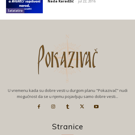
Nada Karadžić
-
jul 22, 2016
Satatatira
U vremenu kada su dobre vesti u durgom planu "Pokazivač" nudi
mogućnost da se u njemu pojavljuju samo dobre vesti...
Stranice