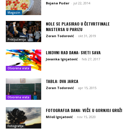
Bojana Pudar
-
jul 22, 2014
Magazin
NOLE SE PLASIRAO U ČETVRTFINALE
MASTERSA U PARIZU
Zoran Todorović
-
okt 31, 2019
Priključenija
LIKOVNI RAD DANA: SVETI SAVA
Jovanka Ignjatović
-
feb 27, 2017
Otvorena vrata
TABLA: DVA JARCA
Zoran Todorović
-
apr 15, 2015
Otvorena vrata
FOTOGRAFIJA DANA: VEČE U GORNJOJ GRUŽI
Miloš Ignjatović
-
nov 15, 2020
Fotografija