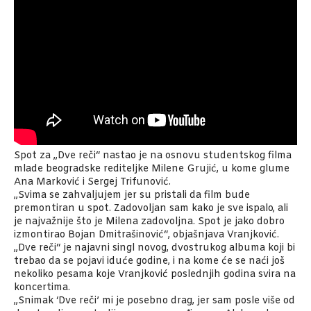
Spot za „Dve reči“ nastao je na osnovu studentskog filma
mlade beogradske rediteljke Milene Grujić, u kome glume
Ana Marković i Sergej Trifunović.
„Svima se zahvaljujem jer su pristali da film bude
premontiran u spot. Zadovoljan sam kako je sve ispalo, ali
je najvažnije što je Milena zadovoljna. Spot je jako dobro
izmontirao Bojan Dmitrašinović“, objašnjava Vranjković.
„Dve reči“ je najavni singl novog, dvostrukog albuma koji bi
trebao da se pojavi iduće godine, i na kome će se naći još
nekoliko pesama koje Vranjković poslednjih godina svira na
koncertima.
„Snimak ‘Dve reči’ mi je posebno drag, jer sam posle više od