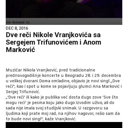
Foto: Aleksandar Zec
DEC 8, 2016
Dve reči Nikole Vranjkovića sa
Sergejem Trifunovićem i Anom
Marković
Muzičar Nikola Vranjković, pred tradicionalne
prednovogodišnje koncerte u Beogradu 28. i 29. decembra
u velikoj dvorani Doma omladine, objavio je novi singl „Dve
reči“, kao i spot u kome se pojavljuju glumci Ana Marković i
Sergej Trifunović.
„‘Dve reči’ ili kako je publika već dosta dugo zove ‘Sve što
mogu reći’ je pesma koju jako dugo izvodim uživo, ali do
sada nije imala svoj studijski snimak. U razgovoru sa
ljudima koji prate moj rad, na njihov nagovor, rešio sam da
to bude novi singl“, kaže Vranjković.