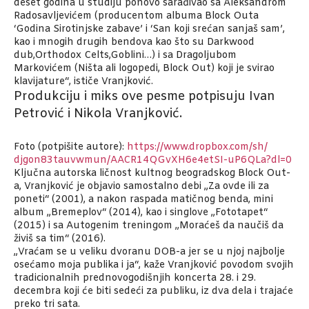
deset godina u studiju ponovo sarađivao sa Aleksandrom
Radosavljevićem (producentom albuma Block Outa
‘Godina Sirotinjske zabave’ i ‘San koji srećan sanjaš sam’,
kao i mnogih drugih bendova kao što su Darkwood
dub,Orthodox Celts,Goblini…) i sa Dragoljubom
Markovićem (Ništa ali logopedi, Block Out) koji je svirao
klavijature“, ističe Vranjković.
Produkciju i miks ove pesme potpisuju Ivan
Petrović i Nikola Vranjković.
Foto (potpišite autore):
https://www.dropbox.com/sh/
djgon83tauvwmun/
AACR14QGvXH6e4etSI-uP6QLa?dl=0
Ključna autorska ličnost kultnog beogradskog Block Out-
a, Vranjković je objavio samostalno debi „Za ovde ili za
poneti“ (2001), a nakon raspada matičnog benda, mini
album „Bremeplov“ (2014), kao i singlove „Fototapet“
(2015) i sa Autogenim treningom „Moraćeš da naučiš da
živiš sa tim“ (2016).
„Vraćam se u veliku dvoranu DOB-a jer se u njoj najbolje
osećamo moja publika i ja“, kaže Vranjković povodom svojih
tradicionalnih prednovogodišnjih koncerta 28. i 29.
decembra koji će biti sedeći za publiku, iz dva dela i trajaće
preko tri sata.