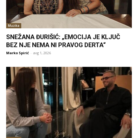
Muzika
SNEŽANA ĐURIŠIĆ: „EMOCIJA JE KLJUČ
BEZ NJE NEMA NI PRAVOG DERTA“
Marko Spirić
-
avg 1, 2026