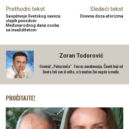
Prethodni tekst
Sledeći tekst
Saopštenje Svetskog saveza
Dnevna doza aforizma
slepih povodom
Međunarodnog dana osoba
sa invaliditetom
Zoran Todorović
Osnivač „Pokazivača“. Tvorac novakovanja. Čovek koji od
života želi sve ili ništa, a trenutno živi negde između.
PROČITAJTE!