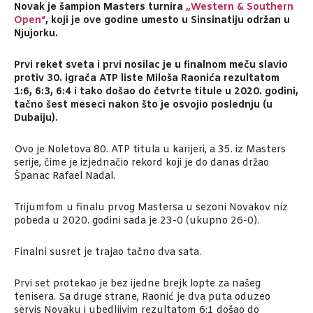
Novak je šampion Masters turnira
„Western & Southern
Open“
, koji je ove godine umesto u Sinsinatiju održan u
Njujorku.
Prvi reket sveta i prvi nosilac je u finalnom meču slavio
protiv 30. igrača ATP liste Miloša Raonića rezultatom
1:6, 6:3, 6:4 i tako došao do četvrte titule u 2020. godini,
tačno šest meseci nakon što je osvojio poslednju (u
Dubaiju).
Ovo je Noletova 80. ATP titula u karijeri, a 35. iz Masters
serije, čime je izjednačio rekord koji je do danas držao
Španac Rafael Nadal.
Trijumfom u finalu prvog Mastersa u sezoni Novakov niz
pobeda u 2020. godini sada je 23-0 (ukupno 26-0).
Finalni susret je trajao tačno dva sata.
Prvi set protekao je bez ijedne brejk lopte za našeg
tenisera. Sa druge strane, Raonić je dva puta oduzeo
servis Novaku i ubedljivim rezultatom 6:1 došao do