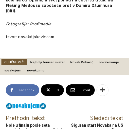
kolo na US Openu, a svoj pohod na četvrtu titulu na
Flešing Medouzu započeće protiv Damira Džumhura
(BiH).
Fotografija: Profimedia
Izvor: novakdjokovic.com
KLJUČNE REČI
Najbolji teniser sveta!
Novak Đoković
novakovanje
novakujem
novakujmo
Facebook
X
Email
Prethodni tekst
Sledeći tekst
Nole u finalu posle seta
Siguran start Novaka na US