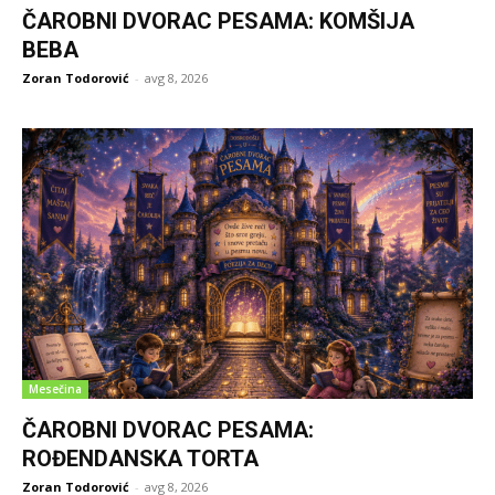
ČAROBNI DVORAC PESAMA: KOMŠIJA
BEBA
Zoran Todorović
-
avg 8, 2026
Mesečina
ČAROBNI DVORAC PESAMA:
ROĐENDANSKA TORTA
Zoran Todorović
-
avg 8, 2026