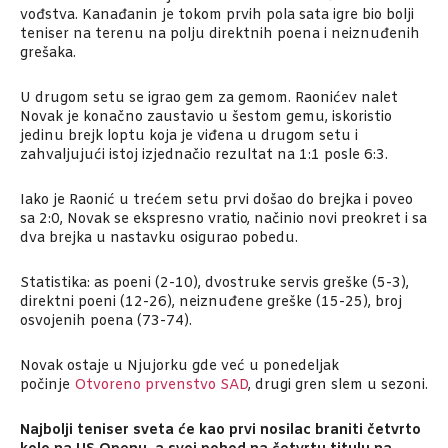
vođstva. Kanađanin je tokom prvih pola sata igre bio bolji
teniser na terenu na polju direktnih poena i neiznuđenih
grešaka.
U drugom setu se igrao gem za gemom. Raonićev nalet
Novak je konačno zaustavio u šestom gemu, iskoristio
jedinu brejk loptu koja je viđena u drugom setu i
zahvaljujući istoj izjednačio rezultat na 1:1 posle 6:3.
Iako je Raonić u trećem setu prvi došao do brejka i poveo
sa 2:0, Novak se ekspresno vratio, načinio novi preokret i sa
dva brejka u nastavku osigurao pobedu.
Statistika: as poeni (2-10), dvostruke servis greške (5-3),
direktni poeni (12-26), neiznuđene greške (15-25), broj
osvojenih poena (73-74).
Novak ostaje u Njujorku gde već u ponedeljak
počinje
Otvoreno prvenstvo SAD
, drugi gren slem u sezoni.
Najbolji teniser sveta će kao prvi nosilac braniti četvrto