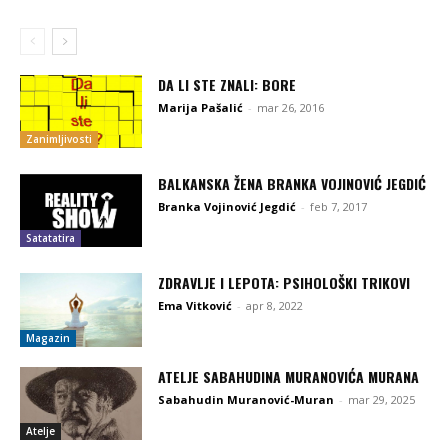
DA LI STE ZNALI: BORE
Marija Pašalić
-
mar 26, 2016
Zanimljivosti
BALKANSKA ŽENA BRANKA VOJINOVIĆ JEGDIĆ
Branka Vojinović Jegdić
-
feb 7, 2017
Satatatira
ZDRAVLJE I LEPOTA: PSIHOLOŠKI TRIKOVI
Ema Vitković
-
apr 8, 2022
Magazin
ATELJE SABAHUDINA MURANOVIĆA MURANA
Sabahudin Muranović-Muran
-
mar 29, 2025
Atelje