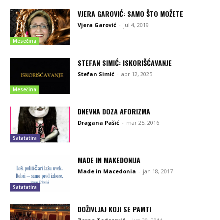
VJERA GAROVIĆ: SAMO ŠTO MOŽETE
Vjera Garović
-
jul 4, 2019
Mesečina
STEFAN SIMIĆ: ISKORIŠĆAVANJE
Stefan Simić
-
apr 12, 2025
Mesečina
DNEVNA DOZA AFORIZMA
Dragana Pašić
-
mar 25, 2016
Satatatira
MADE IN MAKEDONIJA
Made in Macedonia
-
jan 18, 2017
Satatatira
DOŽIVLJAJ KOJI SE PAMTI