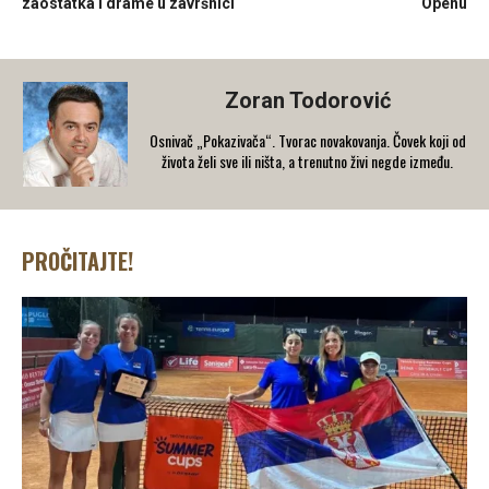
zaostatka i drame u završnici
Openu
Zoran Todorović
Osnivač „Pokazivača“. Tvorac novakovanja. Čovek koji od
života želi sve ili ništa, a trenutno živi negde između.
PROČITAJTE!