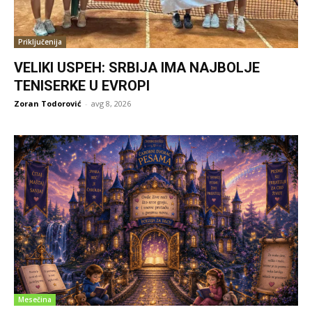
Priključenija
VELIKI USPEH: SRBIJA IMA NAJBOLJE
TENISERKE U EVROPI
Zoran Todorović
-
avg 8, 2026
Mesečina