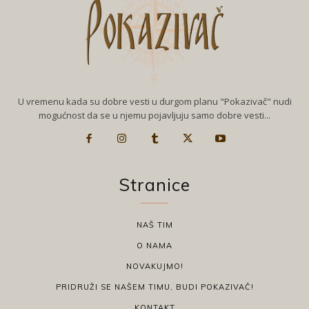
U vremenu kada su dobre vesti u durgom planu "Pokazivač" nudi
mogućnost da se u njemu pojavljuju samo dobre vesti...
Stranice
NAŠ TIM
O NAMA
NOVAKUJMO!
PRIDRUŽI SE NAŠEM TIMU, BUDI POKAZIVAČ!
KONTAKT