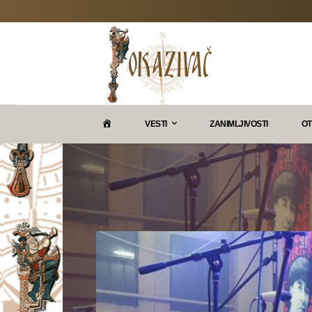
P
VESTI
ZANIMLJIVOSTI
OT
O
K
A
Z