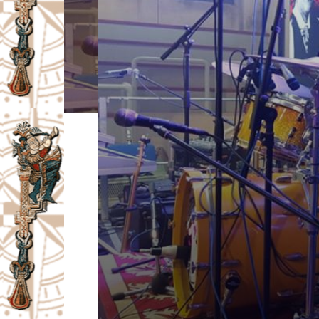
I
V
A
Č