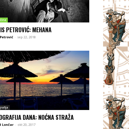
čina
IS PETROVIĆ: MEHANA
 Petrović
-
sep 22, 2018
rafija
OGRAFIJA DANA: NOĆNA STRAŽA
d Lončar
-
okt 20, 2017