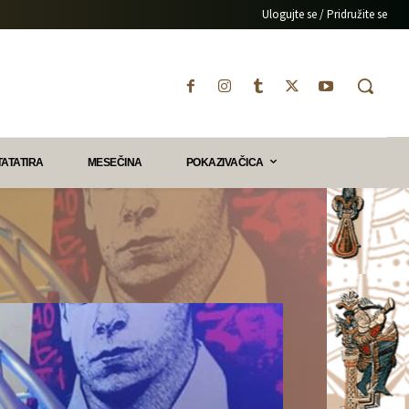
Ulogujte se / Pridružite se
TATATIRA
MESEČINA
POKAZIVAČICA