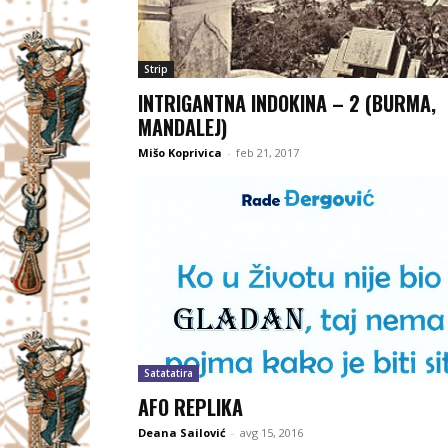
Strip
INTRIGANTNA INDOKINA – 2 (BURMA,
MANDALEJ)
Mišo Koprivica
-
feb 21, 2017
Satatatira
AFO REPLIKA
Deana Sailović
-
avg 15, 2016