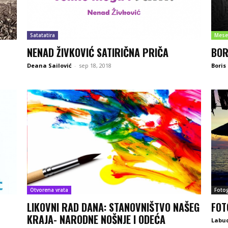
Satatatira
Mese
NENAD ŽIVKOVIĆ SATIRIČNA PRIČA
BOR
Deana Sailović
-
sep 18, 2018
Boris
Otvorena vrata
Fotog
LIKOVNI RAD DANA: STANOVNIŠTVO NAŠEG
FOT
KRAJA- NARODNE NOŠNJE I ODEĆA
Labu