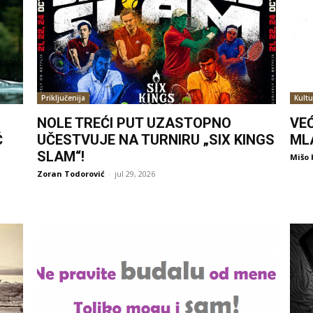
Priključenija
Kultu
NOLE TREĆI PUT UZASTOPNO
VE
Ć
UČESTVUJE NA TURNIRU „SIX KINGS
ML
SLAM“!
Mišo 
Zoran Todorović
-
jul 29, 2026