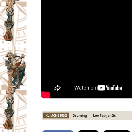
KLJUČNE REČI
Druming
Leo Fabijančić