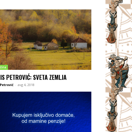
čina
IS PETROVIĆ: SVETA ZEMLJA
 Petrović
-
avg 4, 2018