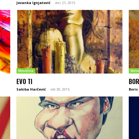
Jovanka Ignjatović
-
dec 21, 2015
Mesečina
Mese
EVO TI
BOR
Sakiba Harčević
-
okt 30, 2015
Boris