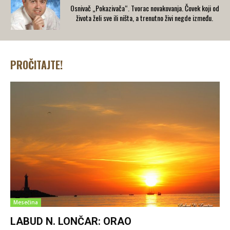
Osnivač „Pokazivača“. Tvorac novakovanja. Čovek koji od
života želi sve ili ništa, a trenutno živi negde između.
PROČITAJTE!
Mesečina
LABUD N. LONČAR: ORAO