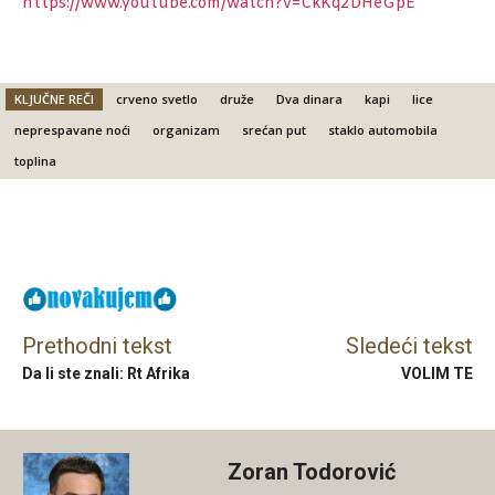
https://www.youtube.com/watch?v=CkKq2DHeGpE
KLJUČNE REČI
crveno svetlo
druže
Dva dinara
kapi
lice
neprespavane noći
organizam
srećan put
staklo automobila
toplina
Facebook
X
Email
Prethodni tekst
Sledeći tekst
Da li ste znali: Rt Afrika
VOLIM TE
Zoran Todorović