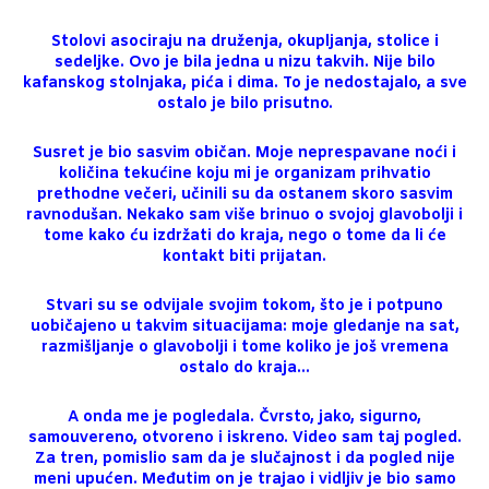
Stolovi asociraju na druženja, okupljanja, stolice i
sedeljke. Ovo je bila jedna u nizu takvih. Nije bilo
kafanskog stolnjaka, pića i dima. To je nedostajalo, a sve
ostalo je bilo prisutno.
Susret je bio sasvim običan. Moje neprespavane noći i
količina tekućine koju mi je organizam prihvatio
prethodne večeri, učinili su da ostanem skoro sasvim
ravnodušan. Nekako sam više brinuo o svojoj glavobolji i
tome kako ću izdržati do kraja, nego o tome da li će
kontakt biti prijatan.
Stvari su se odvijale svojim tokom, što je i potpuno
uobičajeno u takvim situacijama: moje gledanje na sat,
razmišljanje o glavobolji i tome koliko je još vremena
ostalo do kraja…
A onda me je pogledala. Čvrsto, jako, sigurno,
samouvereno, otvoreno i iskreno. Video sam taj pogled.
Za tren, pomislio sam da je slučajnost i da pogled nije
meni upućen. Međutim on je trajao i vidljiv je bio samo