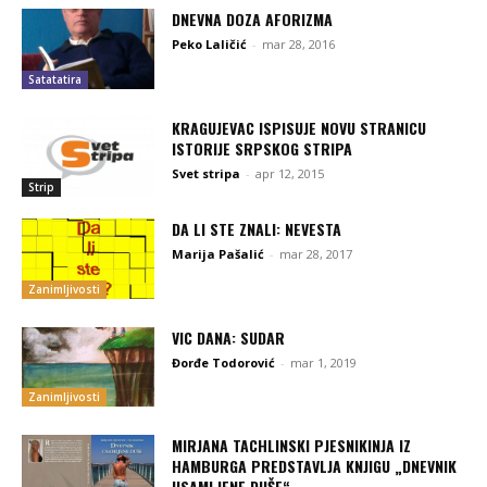
DNEVNA DOZA AFORIZMA
Peko Laličić
-
mar 28, 2016
Satatatira
KRAGUJEVAC ISPISUJE NOVU STRANICU
ISTORIJE SRPSKOG STRIPA
Svet stripa
-
apr 12, 2015
Strip
DA LI STE ZNALI: NEVESTA
Marija Pašalić
-
mar 28, 2017
Zanimljivosti
VIC DANA: SUDAR
Đorđe Todorović
-
mar 1, 2019
Zanimljivosti
MIRJANA TACHLINSKI PJESNIKINJA IZ
HAMBURGA PREDSTAVLJA KNJIGU „DNEVNIK
USAMLJENE DUŠE“