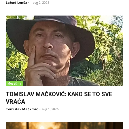
Labud Lončar
-
avg 2, 2026
Mesečina
TOMISLAV MAČKOVIĆ: KAKO SE TO SVE
VRAĆA
Tomislav Mačković
-
avg 1, 2026