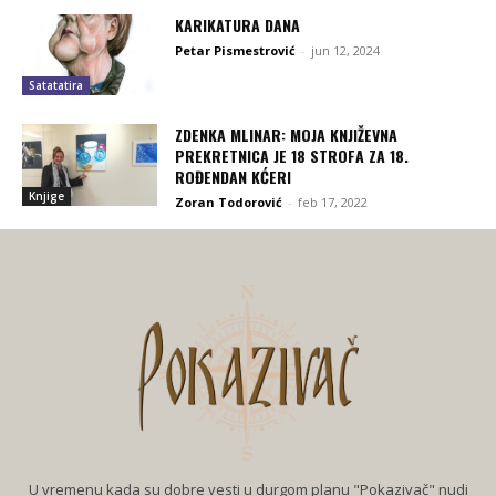
KARIKATURA DANA
Petar Pismestrović
-
jun 12, 2024
Satatatira
ZDENKA MLINAR: MOJA KNJIŽEVNA
PREKRETNICA JE 18 STROFA ZA 18.
ROĐENDAN KĆERI
Knjige
Zoran Todorović
-
feb 17, 2022
U vremenu kada su dobre vesti u durgom planu "Pokazivač" nudi