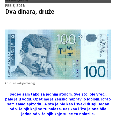
Foto: en.wikipedia.org
FEB 8, 2016
Dva dinara, druže
Foto: en.wikipedia.org
Sedeo sam tako za jednim stolom. Sve što iole vredi,
palo je u vodu. Opet me je žensko napravilo idolom. Igrao
sam samo epizodu…A sto je bio kao i svaki drugi. Jedan
od više njh koji se tu nalaze. Baš kao i što je ona bila
jedna od više njih koje su se tu nalazile.