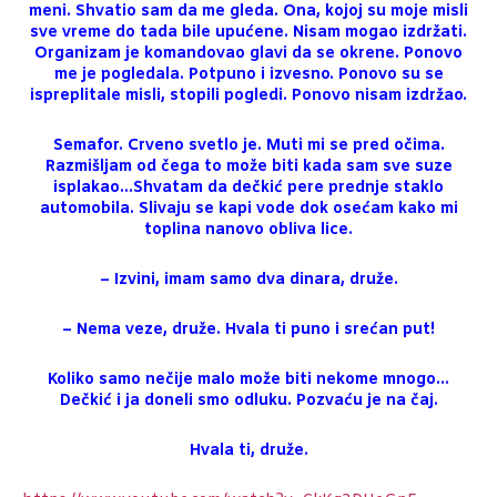
meni. Shvatio sam da me gleda. Ona, kojoj su moje misli
sve vreme do tada bile upućene. Nisam mogao izdržati.
Organizam je komandovao glavi da se okrene. Ponovo
me je pogledala. Potpuno i izvesno. Ponovo su se
ispreplitale misli, stopili pogledi. Ponovo nisam izdržao.
Semafor. Crveno svetlo je. Muti mi se pred očima.
Razmišljam od čega to može biti kada sam sve suze
isplakao…Shvatam da dečkić pere prednje staklo
automobila. Slivaju se kapi vode dok osećam kako mi
toplina nanovo obliva lice.
– Izvini, imam samo dva dinara, druže.
– Nema veze, druže. Hvala ti puno i srećan put!
Koliko samo nečije malo može biti nekome mnogo…
Dečkić i ja doneli smo odluku. Pozvaću je na čaj.
Hvala ti, druže.