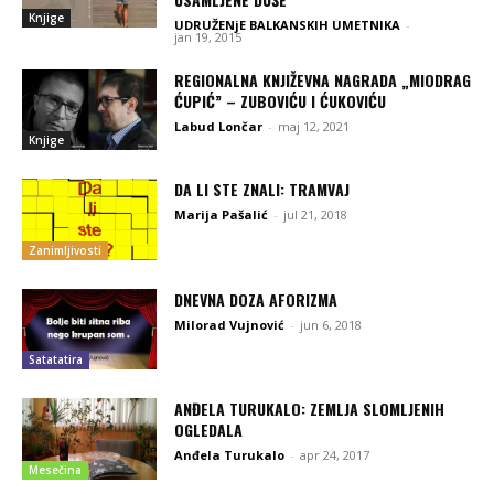
Knjige
UDRUŽENjE BALKANSKIH UMETNIKA
-
jan 19, 2015
REGIONALNA KNJIŽEVNA NAGRADA „MIODRAG
ĆUPIĆ” – ZUBOVIĆU I ĆUKOVIĆU
Labud Lončar
-
maj 12, 2021
Knjige
DA LI STE ZNALI: TRAMVAJ
Marija Pašalić
-
jul 21, 2018
Zanimljivosti
DNEVNA DOZA AFORIZMA
Milorad Vujnović
-
jun 6, 2018
Satatatira
ANĐELA TURUKALO: ZEMLJA SLOMLJENIH
OGLEDALA
Anđela Turukalo
-
apr 24, 2017
Mesečina