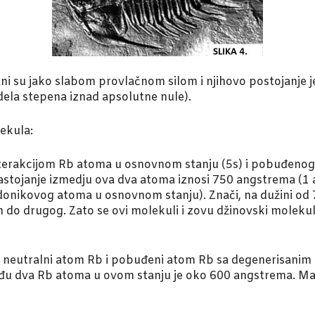
 su jako slabom provlačnom silom i njihovo postojanje
 dela stepena iznad apsolutne nule).
ekula:
nterakcijom Rb atoma u osnovnom stanju (5s) i pobuđeno
astojanje izmedju ova dva atoma iznosi 750 angstrema (1 a
 vodonikovog atoma u osnovnom stanju). Znači, na dužini o
o drugog. Zato se ovi molekuli i zovu džinovski molekuli
 neutralni atom Rb i pobuđeni atom Rb sa degenerisanim
u dva Rb atoma u ovom stanju je oko 600 angstrema. Manj