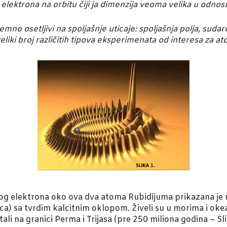
lektrona na orbitu čiji ja dimenzija veoma velika u odnosu 
mno osetljivi na spoljašnje uticaje: spoljašnja polja, sud
eliki broj različitih tipova eksperimenata od interesa za a
elektrona oko ova dva atoma Rubidijuma prikazana je na sli
aca) sa tvrdim kalcitnim oklopom. Živeli su u morima i oke
ali na granici Perma i Trijasa (pre 250 miliona godina – Sli