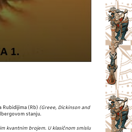
ma Rubidijima (Rb)
(Greee, Dickinson and
dbergovom stanju.
kim kvantnim brojem. U klasičnom smislu