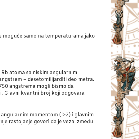
 je moguće samo na temperaturama jako
g Rb atoma sa niskim angularnim
ngstrem – desetomilijarditi deo metra.
d 750 angstrema mogli bismo da
. Glavni kvantni broj koji odgovara
 angularnim momentom (l>2) i glavnim
e rastojanje govori da je veza između