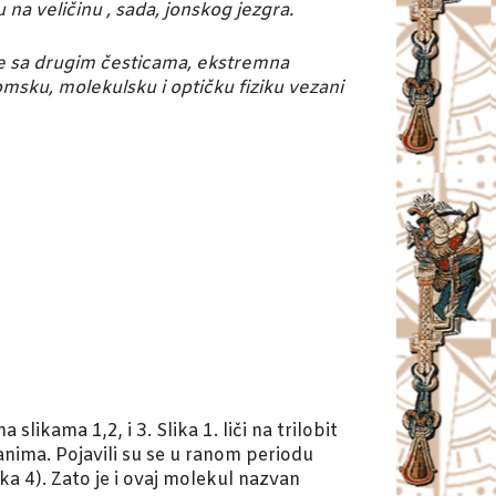
na veličinu , sada, jonskog jezgra.
are sa drugim česticama, ekstremna
tomsku, molekulsku i optičku fiziku vezani
kama 1,2, i 3. Slika 1. liči na trilobit
anima. Pojavili su se u ranom periodu
ka 4). Zato je i ovaj molekul nazvan