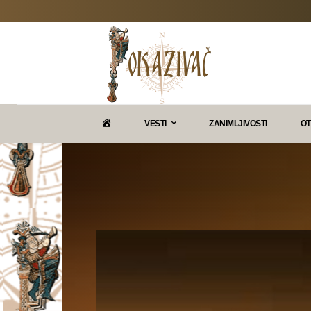
P
VESTI
ZANIMLJIVOSTI
OT
O
K
A
Z