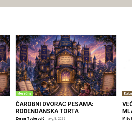
Mesečina
Kultu
ČAROBNI DVORAC PESAMA:
VE
ROĐENDANSKA TORTA
ML
Zoran Todorović
-
avg 8, 2026
Mišo 