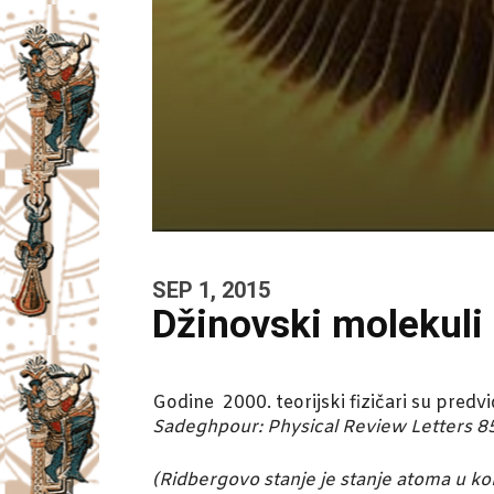
SEP 1, 2015
Džinovski molekuli
Godine 2000. teorijski fizičari su pred
Sadeghpour: Physical Review Letters 85
(Ridbergovo stanje je stanje atoma u k