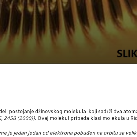
videli postojanje džinovskog molekula koji sadrži dva ato
, 2458 (2000)).
Ovaj molekul pripada klasi molekula u Ri
ome je jedan jedan od elektrona pobuđen na orbitu sa veli