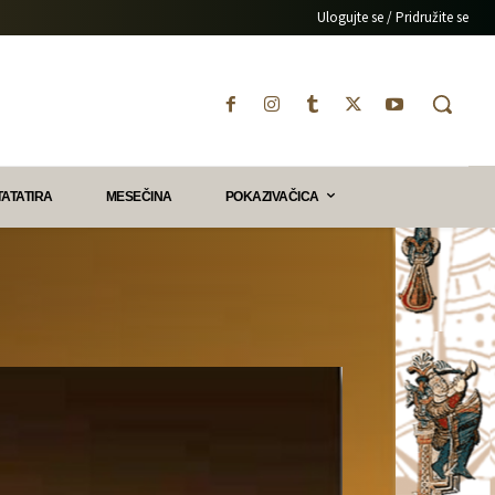
Ulogujte se / Pridružite se
TATATIRA
MESEČINA
POKAZIVAČICA