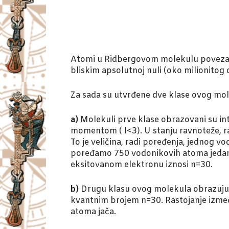
Atomi u Ridbergovom molekulu povezani
bliskim apsolutnoj nuli (oko milionitog
Za sada su utvrđene dve klase ovog mol
a)
Molekuli prve klase obrazovani su i
momentom ( l<3). U stanju ravnoteže, r
To je veličina, radi poređenja, jednog
poređamo 750 vodonikovih atoma jedan d
eksitovanom elektronu iznosi n=30.
b)
Drugu klasu ovog molekula obrazuju
kvantnim brojem n=30. Rastojanje izmeđ
atoma jača.