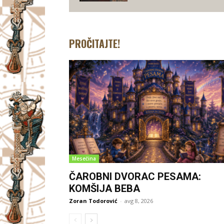
PROČITAJTE!
Mesečina
ČAROBNI DVORAC PESAMA:
KOMŠIJA BEBA
Zoran Todorović
-
avg 8, 2026