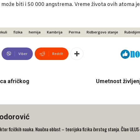
 može biti i 50 000 angstrema. Vreme života ovih atoma je
ekuli
fizika
hemija
Kambrija
Perma
Ridbergovo stanje
Rubidiji
Viber
ReddIt
ica afričkog
Umetnost življenj
Todorović
oktor fizičkih nauka. Naučna oblast – teorijska fizika čvrstog stanja. Član ULUS