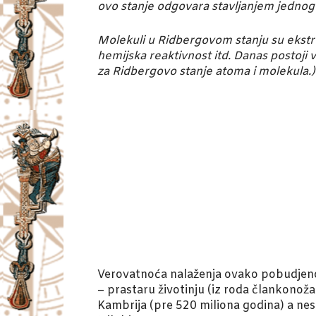
ovo stanje odgovara stavljanjem jednog e
Molekuli u Ridbergovom stanju su ekstre
hemijska reaktivnost itd. Danas postoji v
za Ridbergovo stanje atoma i molekula.)
Verovatnoća nalaženja ovako pobudjenog 
– prastaru životinju (iz roda člankonož
Kambrija (pre 520 miliona godina) a nest