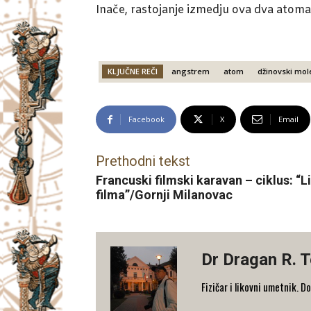
Inače, rastojanje izmedju ova dva atoma
KLJUČNE REČI
angstrem
atom
džinovski mol
Facebook
X
Email
Prethodni tekst
Francuski filmski karavan – ciklus: “L
filma”/Gornji Milanovac
Dr Dragan R. 
Fizičar i likovni umetnik. D