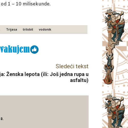
 od 1 – 10 milisekunde.
m
Trijasa
trilobit
vodonik
Sledeći tekst
a: Ženska lepota (ili: Još jedna rupa u
asfaltu)
-a.