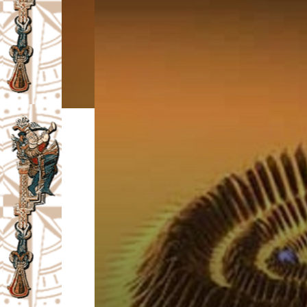
I
V
A
Č