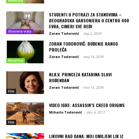
Mesečina
STUDENTI U POTRAZI ZA STANOVIMA –
BEOGRADSKA GARSONJERA U CENTRU 400
EVRA, CIMERI SVE REĐI
Otvorena vrata
Zoran Todorović
-
sep 2, 2024
ZORAN TODOROVIĆ: BUĐENJE RANOG
PROLEĆA
Zoran Todorović
-
maj 14, 2018
Mesečina
NJ.K.V. PRINCEZA KATARINA SLAVI
ROĐENDAN
Zoran Todorović
-
nov 13, 2018
Film
VIDEO IGRE: ASSASSIN’S CREED ORIGINS
Mihailo Todorović
-
dec 4, 2017
Film
LIKOVNI RAD DANA: MOJ OMILJENI LIK IZ