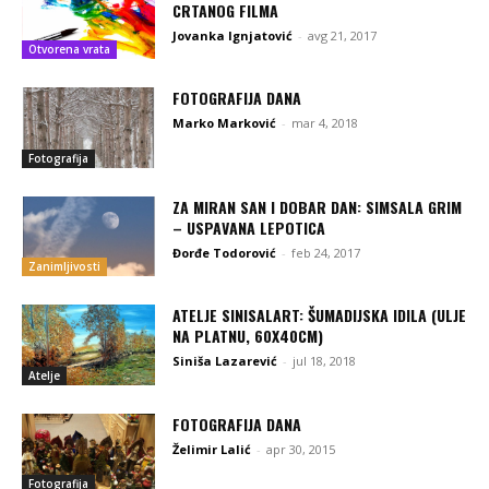
CRTANOG FILMA
Jovanka Ignjatović
-
avg 21, 2017
Otvorena vrata
FOTOGRAFIJA DANA
Marko Marković
-
mar 4, 2018
Fotografija
ZA MIRAN SAN I DOBAR DAN: SIMSALA GRIM
– USPAVANA LEPOTICA
Đorđe Todorović
-
feb 24, 2017
Zanimljivosti
ATELJE SINISALART: ŠUMADIJSKA IDILA (ULJE
NA PLATNU, 60X40CM)
Siniša Lazarević
-
jul 18, 2018
Atelje
FOTOGRAFIJA DANA
Želimir Lalić
-
apr 30, 2015
Fotografija