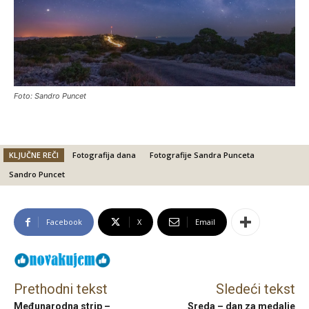
Foto: Sandro Puncet
KLJUČNE REČI
Fotografija dana
Fotografije Sandra Punceta
Sandro Puncet
Facebook
X
Email
Prethodni tekst
Sledeći tekst
Međunarodna strip –
Sreda – dan za medalje