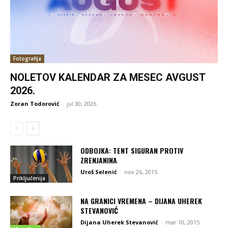
Fotografija
NOLETOV KALENDAR ZA MESEC AVGUST
2026.
Zoran Todorović
-
jul 30, 2026
ODBOJKA: TENT SIGURAN PROTIV
ZRENJANINA
Uroš Selenić
-
nov 26, 2015
Priključenija
NA GRANICI VREMENA – DIJANA UHEREK
STEVANOVIĆ
Dijana Uherek Stevanović
-
mar 10, 2015