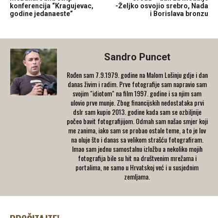
konferencija “Kragujevac,
-Željko osvojio srebro, Nada
godine jedanaeste”
i Borislava bronzu
Sandro Puncet
Rođen sam 7.9.1979. godine na Malom Lošinju gdje i dan
danas živim i radim. Prve fotografije sam napravio sam
svojim "idiotom" na film 1997. godine i sa njim sam
ulovio prve munje. Zbog financijskih nedostataka prvi
dslr sam kupio 2013. godine kada sam se ozbiljnije
počeo bavit fotografijijom. Odmah sam našao smjer koji
me zanima, iako sam se probao ostale teme, a to je lov
na oluje što i danas sa velikom strašću fotografiram.
Imao sam jednu samostalnu izložbu a nekoliko mojih
fotografija bile su hit na društvenim mrežama i
portalima, ne samo u Hrvatskoj već i u susjednim
zemljama.