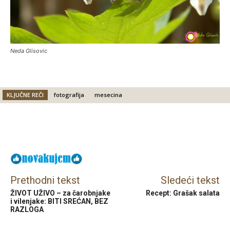
Neda Glisovic
KLJUČNE REČI
fotografija
mesecina
Facebook
X
Email
Prethodni tekst
Sledeći tekst
ŽIVOT UŽIVO – za čarobnjake
Recept: Grašak salata
i vilenjake: BITI SREĆAN, BEZ
RAZLOGA