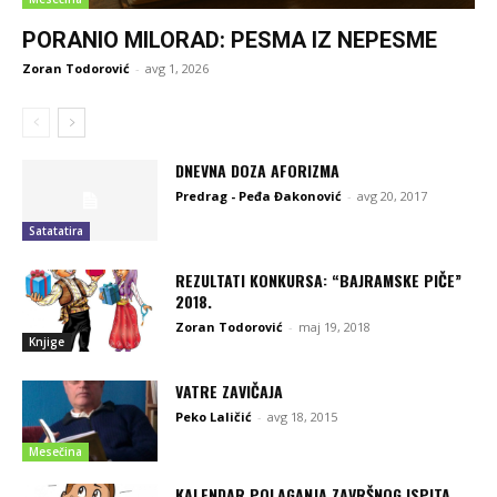
PORANIO MILORAD: PESMA IZ NEPESME
Zoran Todorović
-
avg 1, 2026
DNEVNA DOZA AFORIZMA
Predrag - Peđa Đakonović
-
avg 20, 2017
Satatatira
REZULTATI KONKURSA: “BAJRAMSKE PIČE”
2018.
Zoran Todorović
-
maj 19, 2018
Knjige
VATRE ZAVIČAJA
Peko Laličić
-
avg 18, 2015
Mesečina
KALENDAR POLAGANJA ZAVRŠNOG ISPITA