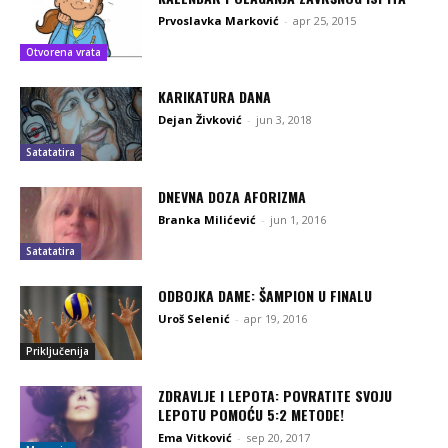
Prvoslavka Marković
-
apr 25, 2015
Otvorena vrata
KARIKATURA DANA
Dejan Živković
-
jun 3, 2018
Satatatira
DNEVNA DOZA AFORIZMA
Branka Milićević
-
jun 1, 2016
Satatatira
ODBOJKA DAME: ŠAMPION U FINALU
Uroš Selenić
-
apr 19, 2016
Priključenija
ZDRAVLJE I LEPOTA: POVRATITE SVOJU
LEPOTU POMOĆU 5:2 METODE!
Ema Vitković
-
sep 20, 2017