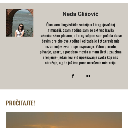
Neda Glišović
Član sam Lingvističke sekcije u I kragujevačkoj
gimnaziji, osam godina sam se aktivno bavila
takmičarskim plesom, a fotografijom sam počela da se
bavim pre oko dve godine I od tada je fotogravisanje
nezamenljiv izvor moje inspiracije. Volim prirodu,
plivanje, sport, a posebno mesto u mom životu zauzima
i ronjenje- jedan novi vid upoznavanja sveta koji nas
okružuje, a gde još ima puno nerešenih misterija.
PROČITAJTE!