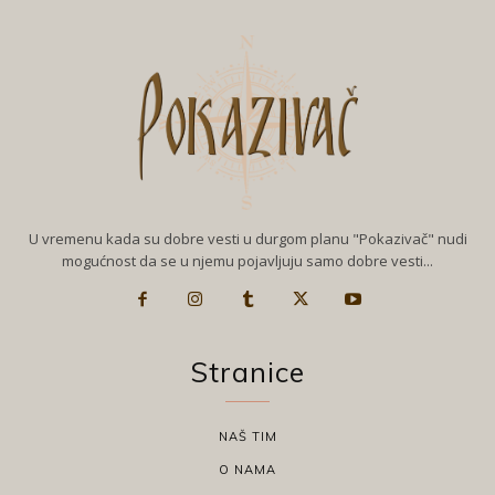
U vremenu kada su dobre vesti u durgom planu "Pokazivač" nudi
mogućnost da se u njemu pojavljuju samo dobre vesti...
Stranice
NAŠ TIM
O NAMA