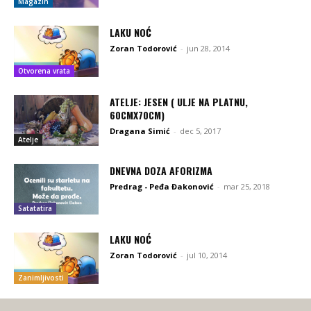
Magazin
LAKU NOĆ
Zoran Todorović
-
jun 28, 2014
Otvorena vrata
ATELJE: JESEN ( ULJE NA PLATNU,
60CMX70CM)
Dragana Simić
-
dec 5, 2017
Atelje
DNEVNA DOZA AFORIZMA
Predrag - Peđa Đakonović
-
mar 25, 2018
Satatatira
LAKU NOĆ
Zoran Todorović
-
jul 10, 2014
Zanimljivosti