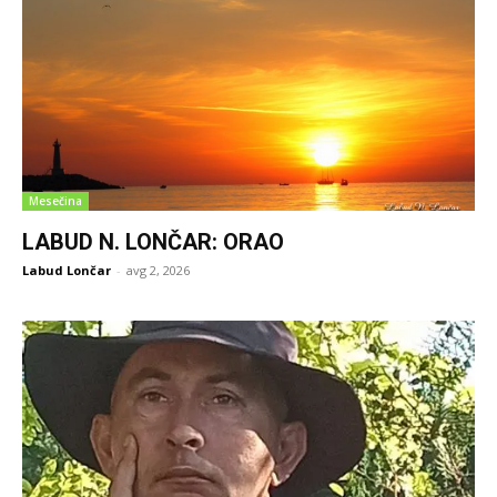
Mesečina
LABUD N. LONČAR: ORAO
Labud Lončar
-
avg 2, 2026