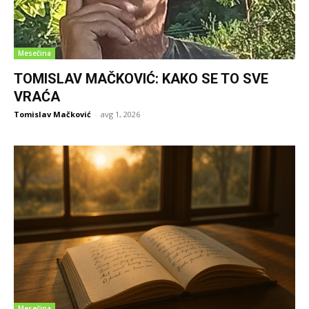
Mesečina
TOMISLAV MAČKOVIĆ: KAKO SE TO SVE
VRAĆA
Tomislav Mačković
-
avg 1, 2026
Mesečina