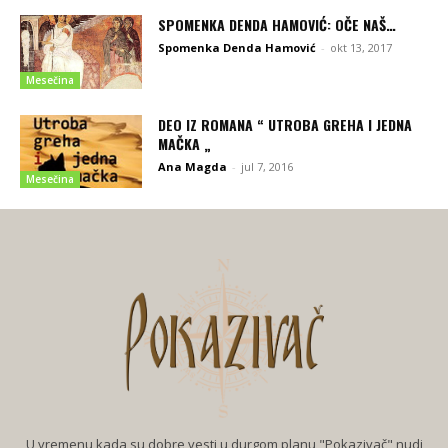
SPOMENKA DENDA HAMOVIĆ: OČE NAŠ…
Spomenka Denda Hamović
-
okt 13, 2017
Mesečina
DEO IZ ROMANA “ UTROBA GREHA I JEDNA
MAČKA „
Ana Magda
-
jul 7, 2016
Mesečina
U vremenu kada su dobre vesti u durgom planu "Pokazivač" nudi