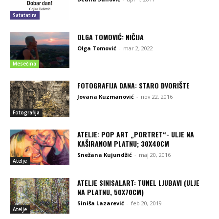
Satatatira
OLGA TOMOVIĆ: NIČIJA
Olga Tomović
-
mar 2, 2022
Mesečina
FOTOGRAFIJA DANA: STARO DVORIŠTE
Jovana Kuzmanović
-
nov 22, 2016
Fotografija
ATELJE: POP ART „PORTRET“- ULJE NA
KAŠIRANOM PLATNU; 30X40CM
Snežana Kujundžić
-
maj 20, 2016
Atelje
ATELJE SINISALART: TUNEL LJUBAVI (ULJE
NA PLATNU, 50X70CM)
Siniša Lazarević
-
feb 20, 2019
Atelje