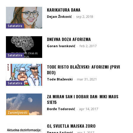
KARIKATURA DANA
Dejan Živković
-
sep 2, 2018
Satatatira
DNEVNA DOZA AFORIZMA
Goran Ivanković
-
feb 2, 2017
Satatatira
TODE RISTO BLAŽEVSKI: AFORIZMI (PRVI
DEO)
Tode Blaževski
-
mar 31, 2021
Satatatira
ZA MIRAN SAN I DOBAR DAN: MIKI MAUS
S1E15
Đorđe Todorović
-
apr 14, 2017
Zanimljivosti
OJ, SVIJETLA MAJSKA ZORO
Deana Sailović
-
apr 1, 2017