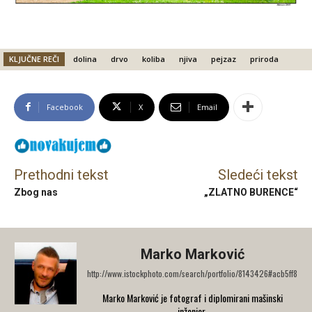
KLJUČNE REČI
dolina
drvo
koliba
njiva
pejzaz
priroda
Facebook
X
Email
Prethodni tekst
Sledeći tekst
Zbog nas
„ZLATNO BURENCE“
Marko Marković
http://www.istockphoto.com/search/portfolio/8143426#acb5ff8
Marko Marković je fotograf i diplomirani mašinski
inženjer.