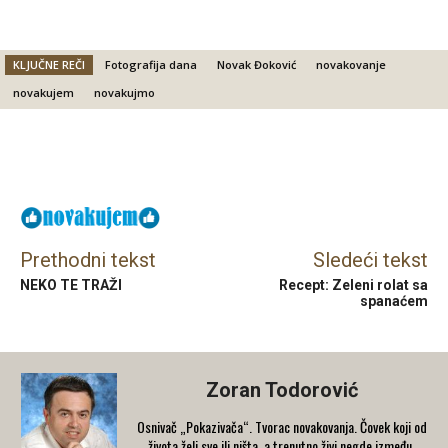
KLJUČNE REČI
Fotografija dana
Novak Đoković
novakovanje
novakujem
novakujmo
Facebook
X
Email
Prethodni tekst
Sledeći tekst
NEKO TE TRAŽI
Recept: Zeleni rolat sa
spanaćem
Zoran Todorović
Osnivač „Pokazivača“. Tvorac novakovanja. Čovek koji od
života želi sve ili ništa, a trenutno živi negde između.