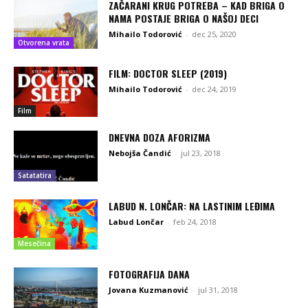
ZAČARANI KRUG POTREBA – KAD BRIGA O
NAMA POSTAJE BRIGA O NAŠOJ DECI
Mihailo Todorović
-
dec 25, 2020
Otvorena vrata
FILM: DOCTOR SLEEP (2019)
Mihailo Todorović
-
dec 24, 2019
Film
DNEVNA DOZA AFORIZMA
Nebojša Čandić
-
jul 23, 2018
Satatatira
LABUD N. LONČAR: NA LASTINIM LEĐIMA
Labud Lončar
-
feb 24, 2018
Mesečina
FOTOGRAFIJA DANA
Jovana Kuzmanović
-
jul 31, 2018