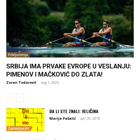
Priključenija
SRBIJA IMA PRVAKE EVROPE U VESLANJU:
PIMENOV I MAČKOVIĆ DO ZLATA!
Zoran Todorović
-
avg 1, 2026
DA LI STE ZNALI: VELIČINA
Marija Pašalić
-
apr 20, 2018
Zanimljivosti