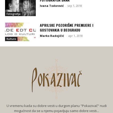
Ivana Todorović
-
sep 1, 2018
Fotografija
APRILSKE POZORIŠNE PREMIJERE I
GOSTOVANJA U BEOGRADU
Marko Radojičić
-
apr 1, 2018
Kultura
U vremenu kada su dobre vesti u durgom planu "Pokazivač" nudi
mogućnost da se u njemu pojavljuju samo dobre vesti...