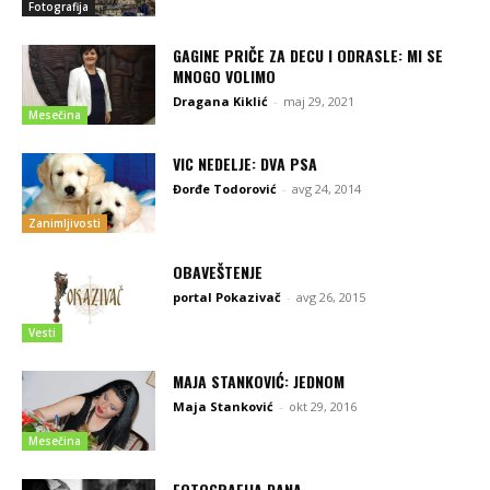
Fotografija
GAGINE PRIČE ZA DECU I ODRASLE: MI SE
MNOGO VOLIMO
Dragana Kiklić
-
maj 29, 2021
Mesečina
VIC NEDELJE: DVA PSA
Đorđe Todorović
-
avg 24, 2014
Zanimljivosti
OBAVEŠTENJE
portal Pokazivač
-
avg 26, 2015
Vesti
MAJA STANKOVIĆ: JEDNOM
Maja Stanković
-
okt 29, 2016
Mesečina
FOTOGRAFIJA DANA