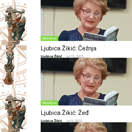
Mesečina
Ljubica Žikić: Čežnja
Ljubica Žikić
-
jul 15, 2025
Mesečina
Ljubica Žikić: Žeđ
Ljubica Žikić
-
jul 4, 2025