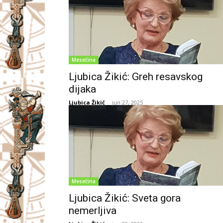
Mesečina
Ljubica Žikić: Greh resavskog
dijaka
Ljubica Žikić
-
jun 27, 2025
Mesečina
Ljubica Žikić: Sveta gora
nemerljiva