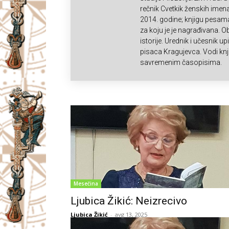
I
rečnik Cvetkik ženskih imena
2014. godine; knjigu pesama
za koju je je nagrađivana. Obj
V
istorije. Urednik i učesnik 
pisaca Kragujevca. Vodi knji
A
savremenim časopisima.
Č
Mesečina
Ljubica Žikić: Neizrecivo
Ljubica Žikić
-
avg 13, 2025