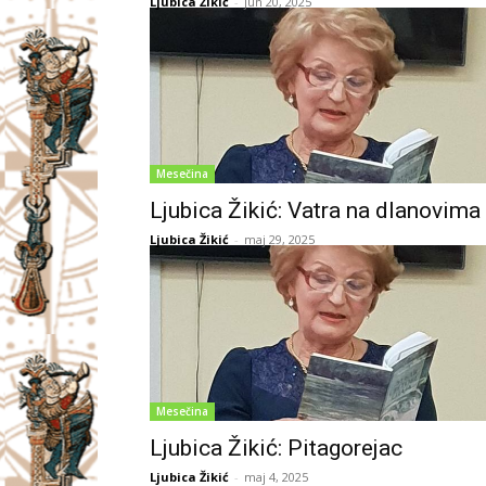
Ljubica Žikić
-
jun 20, 2025
Mesečina
Ljubica Žikić: Vatra na dlanovima
Ljubica Žikić
-
maj 29, 2025
Mesečina
Ljubica Žikić: Pitagorejac
Ljubica Žikić
-
maj 4, 2025