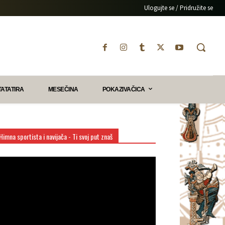
Ulogujte se / Pridružite se
TATATIRA
MESEČINA
POKAZIVAČICA
Himna sportista i navijača - Ti svoj put znaš