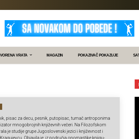
VORENA VRATA
MAGAZIN
POKAZIVAČ POKAZUJE
SA
nik, pisac za decu, pesnik, putopisac, tumač antroponima
zator mnogobrojnih književnih večeri. Na Filozofskom
la je studije grupe Jugoslovenski jezici i književnost i
i u Kragujevcu. Objavila je: iz područja onomastike knjigu-