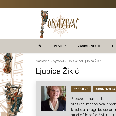
P
VESTI
ZANIMLJIVOSTI
OT
O
Naslovna
Аутори
Objave od Ljubica Žikić
Ljubica Žikić
K
A
37 OBJAVE
0 KOMENTARA
Prosvetni i humanitarni rad
Z
srpskog imenoslova, organi
fakultetu u Zagrebu diplomira
studije Filozofije. Živi i rad