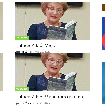
Mesečina
Ljubica Žikić: Majci
Ljubica Žikić
-
maj 20, 2025
Mesečina
Ljubica Žikić: Manastirska tajna
Ljubica Žikić
-
apr 29, 2025