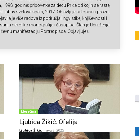
, 1998. godine; pripovetke za decu Priče od kojih se raste,
 Ljubav svetove spaja, 2017. Objavljuje putopisnu prozu,
avila je više radova iz područja lingvistike, knjiševnosti i
upisanju nekoliko monografija i časopisa. Član je Udruženja
ževnu manifestaciju Portret pisca. Objavljuje u
Mesečina
Ljubica Žikić: Ofelija
Ljubica Žikić
-
avg 8, 2025