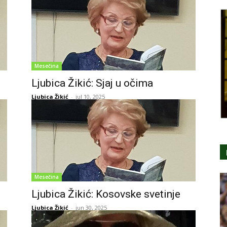
Mesečina
Ljubica Žikić: Sjaj u očima
Ljubica Žikić
-
jul 10, 2025
Mesečina
Ljubica Žikić: Kosovske svetinje
Ljubica Žikić
-
jun 30, 2025