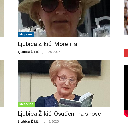
Magazin
Ljubica Žikić: More i ja
Ljubica Žikić
-
jun 26, 2025
Mesečina
Ljubica Žikić: Osuđeni na snove
Ljubica Žikić
-
jun 6, 2025