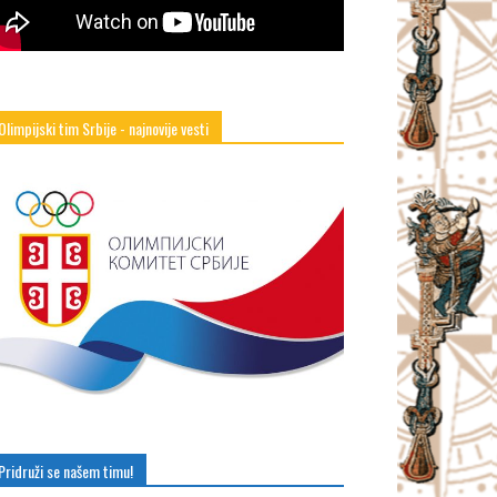
Olimpijski tim Srbije - najnovije vesti
Pridruži se našem timu!