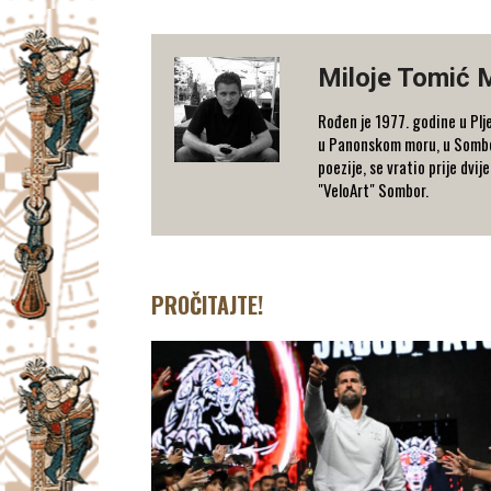
Miloje Tomić 
Rođen je 1977. godine u Plje
u Panonskom moru, u Somboru
poezije, se vratio prije dvi
"VeloArt" Sombor.
PROČITAJTE!