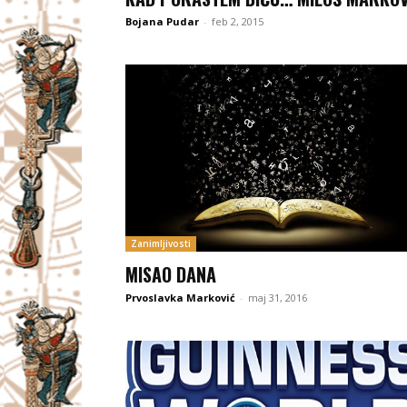
Bojana Pudar
-
feb 2, 2015
Zanimljivosti
MISAO DANA
Prvoslavka Marković
-
maj 31, 2016