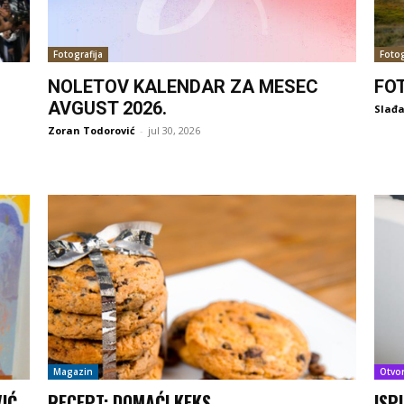
Fotografija
Fotog
NOLETOV KALENDAR ZA MESEC
FO
AVGUST 2026.
Slađa
Zoran Todorović
-
jul 30, 2026
Magazin
Otvo
IĆ
RECEPT: DOMAĆI KEKS
ISP