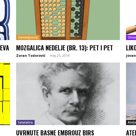
Zanimljivosti
Otvo
JEVA
MOZGALICA NEDELJE (BR. 13): PET I PET
LIK
Zoran Todorović
-
maj 25, 2014
Jovan
Satatatira
Atelj
UVRNUTE BASNE EMBROUZ BIRS
ATE