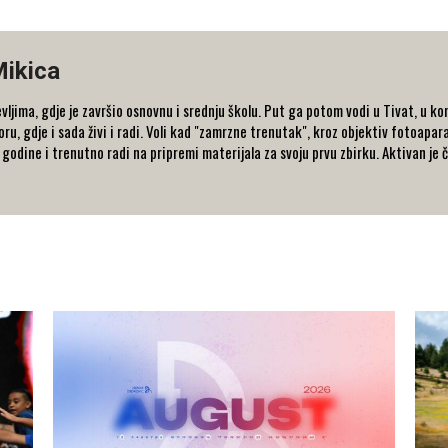
Mikica
vljima, gdje je završio osnovnu i srednju školu. Put ga potom vodi u Tivat, u kom
, gdje i sada živi i radi. Voli kad "zamrzne trenutak", kroz objektiv fotoapar
je godine i trenutno radi na pripremi materijala za svoju prvu zbirku. Aktivan je