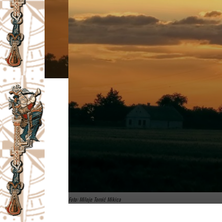
I
V
A
Č
Foto: Miloje Tomić Mikica