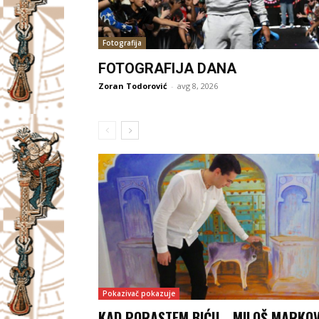
Fotografija
FOTOGRAFIJA DANA
Zoran Todorović
-
avg 8, 2026
Pokazivač pokazuje
KAD PORASTEM BIĆU… MILOŠ MARKOV