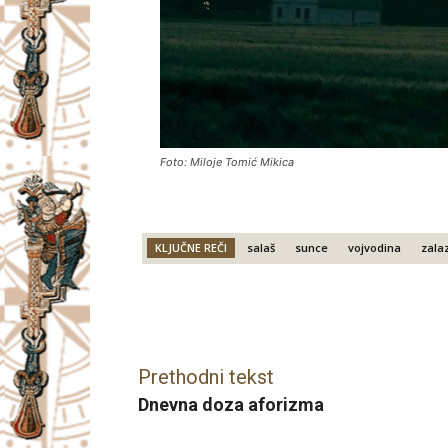
Foto: Miloje Tomić Mikica
KLJUČNE REČI
salaš
sunce
vojvodina
zala
Facebook
X
Email
Prethodni tekst
Dnevna doza aforizma