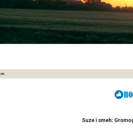
zak
Viber
ReddIt
Suze i smeh: Gromog