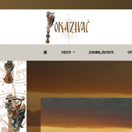
P
VESTI
ZANIMLJIVOSTI
OT
O
K
A
Z