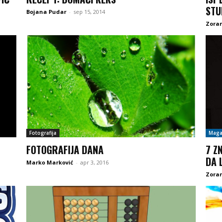
STU
Bojana Pudar
-
sep 15, 2014
Zoran
Fotografija
Maga
FOTOGRAFIJA DANA
7 Z
DA 
Marko Marković
-
apr 3, 2016
Zoran