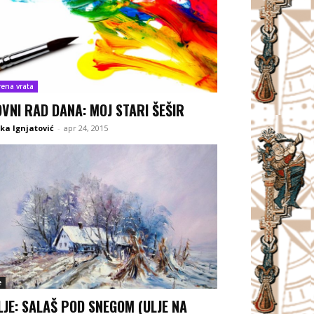
rena vrata
OVNI RAD DANA: MOJ STARI ŠEŠIR
ka Ignjatović
-
apr 24, 2015
e
LJE: SALAŠ POD SNEGOM (ULJE NA