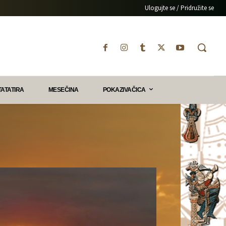
Ulogujte se / Pridružite se
TATATIRA
MESEČINA
POKAZIVAČICA