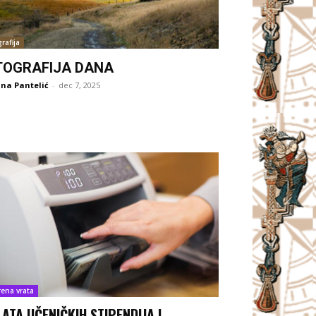
rafija
TOGRAFIJA DANA
na Pantelić
-
dec 7, 2025
rena vrata
LATA UČENIČKIH STIPENDIJA I