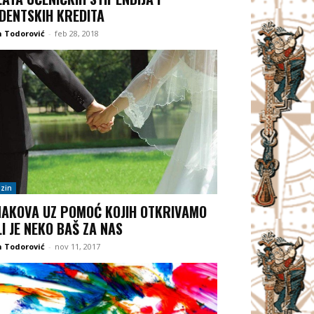
DENTSKIH KREDITA
 Todorović
-
feb 28, 2018
zin
NAKOVA UZ POMOĆ KOJIH OTKRIVAMO
LI JE NEKO BAŠ ZA NAS
 Todorović
-
nov 11, 2017