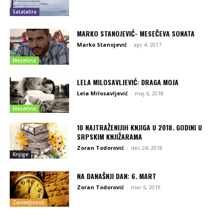
Satatatira
MARKO STANOJEVIĆ- MESEČEVA SONATA
Marko Stanojević
-
apr 4, 2017
Mesečina
LELA MILOSAVLJEVIĆ: DRAGA MOJA
Lela Milosavljević
-
maj 6, 2018
Mesečina
10 NAJTRAŽENIJIH KNJIGA U 2018. GODINI U
SRPSKIM KNJIŽARAMA
Zoran Todorović
-
dec 24, 2018
Knjige
NA DANAŠNJI DAN: 6. MART
Zoran Todorović
-
mar 6, 2019
Zanimljivosti