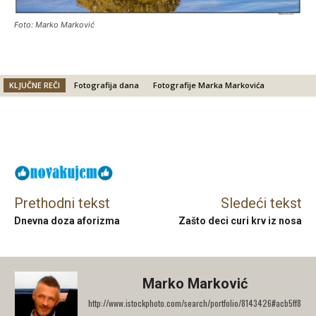
Foto: Marko Marković
KLJUČNE REČI
Fotografija dana
Fotografije Marka Markovića
Facebook
X
Email
Prethodni tekst
Sledeći tekst
Dnevna doza aforizma
Zašto deci curi krv iz nosa
Marko Marković
http://www.istockphoto.com/search/portfolio/8143426#acb5ff8