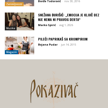
Đorđe Todorović
-
nov 30, 2016
Zanimljivosti
SNEŽANA ĐURIŠIĆ: „EMOCIJA JE KLJUČ BEZ
NJE NEMA NI PRAVOG DERTA“
Marko Spirić
-
avg 1, 2026
Muzika
PILEĆI PAPRIKAŠ SA KROMPIROM
Bojana Pudar
-
jun 14, 2015
Magazin