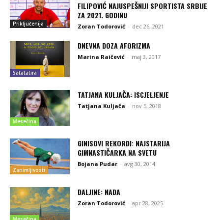
FILIPOVIĆ NAJUSPEŠNIJI SPORTISTA SRBIJE
ZA 2021. GODINU
Priključenija
Zoran Todorović
-
dec 26, 2021
DNEVNA DOZA AFORIZMA
Marina Raičević
-
maj 3, 2017
Satatatira
TATJANA KULJAČA: ISCJELJENJE
Tatjana Kuljača
-
nov 5, 2018
Mesečina
GINISOVI REKORDI: NAJSTARIJA
GIMNASTIČARKA NA SVETU
Bojana Pudar
-
avg 30, 2014
Zanimljivosti
DALJINE: NADA
Zoran Todorović
-
apr 28, 2025
Mesečina