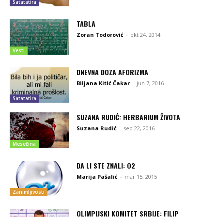
Satatatira
TABLA
Zoran Todorović
-
okt 24, 2014
Vesti
DNEVNA DOZA AFORIZMA
Biljana Kitić Čakar
-
jun 7, 2016
Satatatira
SUZANA RUDIĆ: HERBARIUM ŽIVOTA
Suzana Rudić
-
sep 22, 2016
Mesečina
DA LI STE ZNALI: O2
Marija Pašalić
-
mar 15, 2015
Zanimljivosti
OLIMPIJSKI KOMITET SRBIJE: FILIP