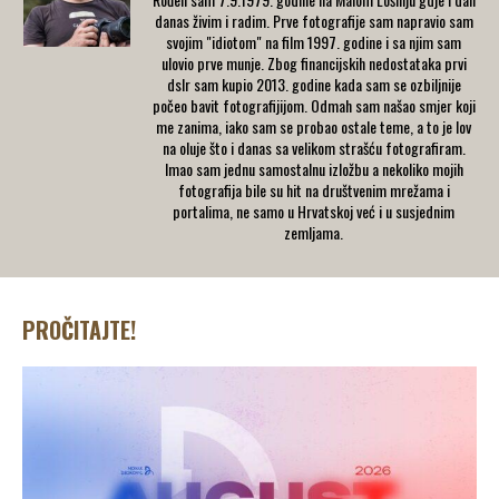
danas živim i radim. Prve fotografije sam napravio sam
svojim "idiotom" na film 1997. godine i sa njim sam
ulovio prve munje. Zbog financijskih nedostataka prvi
dslr sam kupio 2013. godine kada sam se ozbiljnije
počeo bavit fotografijijom. Odmah sam našao smjer koji
me zanima, iako sam se probao ostale teme, a to je lov
na oluje što i danas sa velikom strašću fotografiram.
Imao sam jednu samostalnu izložbu a nekoliko mojih
fotografija bile su hit na društvenim mrežama i
portalima, ne samo u Hrvatskoj već i u susjednim
zemljama.
PROČITAJTE!