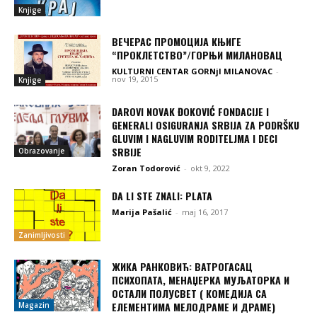
Knjige
ВЕЧЕРАС ПРОМОЦИЈА КЊИГЕ
“ПРОКЛЕТСТВО”/ГОРЊИ МИЛАНОВАЦ
KULTURNI CENTAR GORNjI MILANOVAC
-
nov 19, 2015
Knjige
DAROVI NOVAK ĐOKOVIĆ FONDACIJE I
GENERALI OSIGURANJA SRBIJA ZA PODRŠKU
GLUVIM I NAGLUVIM RODITELJMA I DECI
SRBIJE
Obrazovanje
Zoran Todorović
-
okt 9, 2022
DA LI STE ZNALI: PLATA
Marija Pašalić
-
maj 16, 2017
Zanimljivosti
ЖИКА РАНКОВИЋ: ВАТРОГАСАЦ
ПСИХОПАТА, МЕНАЏЕРКА МУЉАТОРКА И
ОСТАЛИ ПОЛУСВЕТ ( КОМЕДИЈА СА
ЕЛЕМЕНТИМА МЕЛОДРАМЕ И ДРАМЕ)
Magazin