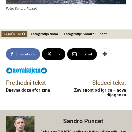
Foto: Sandro Puncet
KLJUČNE REČI
Fotografija dana
Fotografije Sandro Puncet
Facebook
X
Email
Prethodni tekst
Sledeći tekst
Dnevna doza aforizma
Zavisnost od igrica – nova
dijagnoza
Sandro Puncet
Rođen sam 7.9.1979. godine na Malom Lošinju gdje i dan