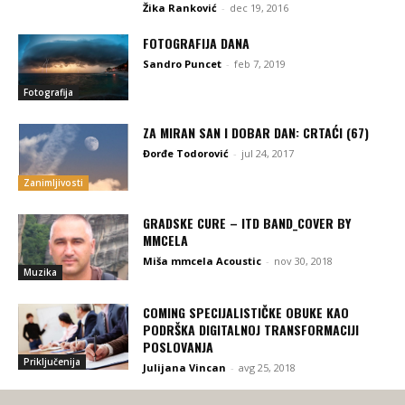
Žika Ranković
-
dec 19, 2016
FOTOGRAFIJA DANA
Sandro Puncet
-
feb 7, 2019
Fotografija
ZA MIRAN SAN I DOBAR DAN: CRTAĆI (67)
Đorđe Todorović
-
jul 24, 2017
Zanimljivosti
GRADSKE CURE – ITD BAND_COVER BY
MMCELA
Miša mmcela Acoustic
-
nov 30, 2018
Muzika
COMING SPECIJALISTIČKE OBUKE KAO
PODRŠKA DIGITALNOJ TRANSFORMACIJI
POSLOVANJA
Priključenija
Julijana Vincan
-
avg 25, 2018