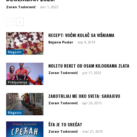
Zoran Todorović
-
dec 1, 2025
RECEPT: VOĆNI KOLAČ SA VIŠNJAMA
Bojana Pudar
-
sep 4, 2014
Magazin
NOLETU REKET OD OSAM KILOGRAMA ZLATA
Zoran Todorović
-
jun 17, 2023
Priključenija
ZAKOTRLJAJ ME OKO SVETA: SARAJEVO
Zoran Todorović
-
apr 26, 2015
Magazin
ŠTA JE TO SREĆA?
Zoran Todorović
-
mar 21, 2019