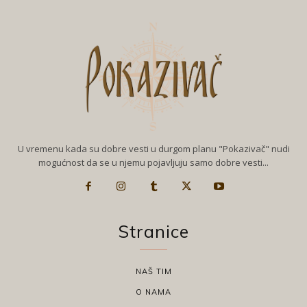
U vremenu kada su dobre vesti u durgom planu "Pokazivač" nudi
mogućnost da se u njemu pojavljuju samo dobre vesti...
Stranice
NAŠ TIM
O NAMA