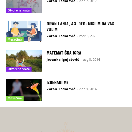
Zoran Todorović
-
dec 7, 2017
Otvorena vrata
ORAN I ANJA, 43. DEO: MISLIM DA VAS
VOLIM
Zoran Todorović
-
mar 5, 2025
Mesečina
MATEMATIČKA IGRA
Jovanka Ignjatović
-
avg 8, 2014
Otvorena vrata
IZNENADI ME
Zoran Todorović
-
dec 8, 2014
Mesečina