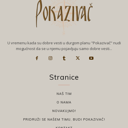
U vremenu kada su dobre vesti u durgom planu "Pokazivač" nudi
mogućnost da se u njemu pojavljuju samo dobre vesti...
Stranice
NAŠ TIM
O NAMA
NOVAKUJMO!
PRIDRUŽI SE NAŠEM TIMU, BUDI POKAZIVAČ!