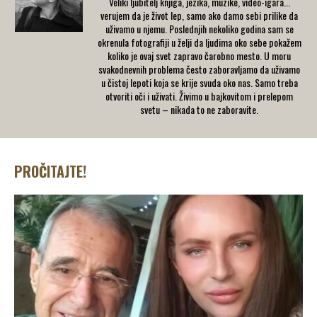
Veliki ljubitelj knjiga, jezika, muzike, video-igara...
verujem da je život lep, samo ako damo sebi prilike da
uživamo u njemu. Poslednjih nekoliko godina sam se
okrenula fotografiji u želji da ljudima oko sebe pokažem
koliko je ovaj svet zapravo čarobno mesto. U moru
svakodnevnih problema često zaboravljamo da uživamo
u čistoj lepoti koja se krije svuda oko nas. Samo treba
otvoriti oči i uživati. Živimo u bajkovitom i prelepom
svetu – nikada to ne zaboravite.
PROČITAJTE!