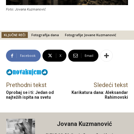
Foto: Jovana Kuzmanović
KLJUČNE REČI
Fotografija dana
Fotografije Jovane Kuzmanović
Facebook
X
Email
Prethodni tekst
Sledeći tekst
Oprobaj se i ti: Jedan od
Karikatura dana: Aleksandar
najtežih ispita na svetu
Rahimovski
Jovana Kuzmanović