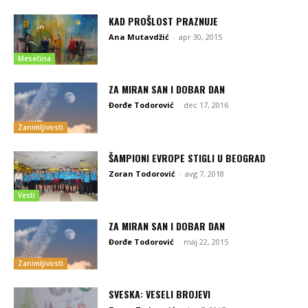
KAD PROŠLOST PRAZNUJE
Ana Mutavdžić
-
apr 30, 2015
Mesečina
ZA MIRAN SAN I DOBAR DAN
Đorđe Todorović
-
dec 17, 2016
Zanimljivosti
ŠAMPIONI EVROPE STIGLI U BEOGRAD
Zoran Todorović
-
avg 7, 2018
Vesti
ZA MIRAN SAN I DOBAR DAN
Đorđe Todorović
-
maj 22, 2015
Zanimljivosti
SVESKA: VESELI BROJEVI