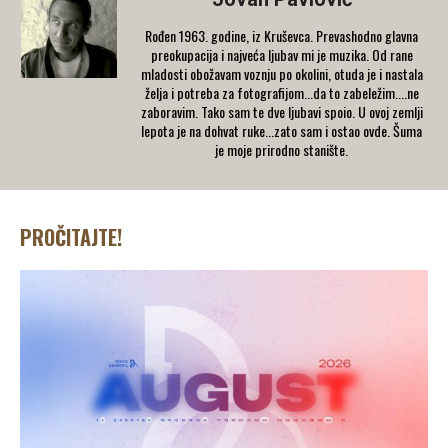
Rođen 1963. godine, iz Kruševca. Prevashodno glavna
preokupacija i najveća ljubav mi je muzika. Od rane
mladosti obožavam voznju po okolini, otuda je i nastala
želja i potreba za fotografijom...da to zabeležim....ne
zaboravim. Tako sam te dve ljubavi spoio. U ovoj zemlji
lepota je na dohvat ruke...zato sam i ostao ovde. Šuma
je moje prirodno stanište.
PROČITAJTE!