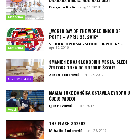
Dragana Kiklić
-
avg 11, 2018
Mesečina
„WORLD DAY OF THE WORLD UNION OF
POETS – APRIL 25, 2016“
SCUOLA DI POESIA - SCHOOL OF POETRY
-
apr 25, 2016
Mesečina
SMANJEN BROJ SLOBODNIH MESTA, SLEDI
ŽESTOKA TRKA DO SREDNJE ŠKOLE!
Zoran Todorović
-
maj 25, 2017
Otvorena vrata
MAGIJA LUKE DONČIĆA OSTAVILA EVROPU U
ČUDU! (VIDEO)
Igor Pavlović
-
feb 4, 2017
Vesti
THE FLASH S02E02
Mihailo Todorović
-
sep 26, 2017