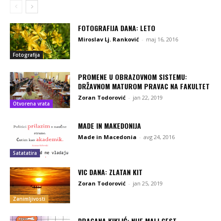
FOTOGRAFIJA DANA: LETO
Miroslav Lj. Ranković
-
maj 16, 2016
Fotografija
PROMENE U OBRAZOVNOM SISTEMU:
DRŽAVNOM MATUROM PRAVAC NA FAKULTET
Zoran Todorović
-
jan 22, 2019
Otvorena vrata
MADE IN MAKEDONIJA
Made in Macedonia
-
avg 24, 2016
Satatatira
VIC DANA: ZLATAN KIT
Zoran Todorović
-
jan 25, 2019
Zanimljivosti
DRAGANA KIKLIĆ: NIJE MALI GEST