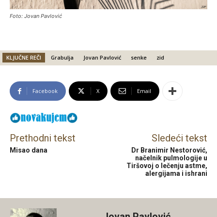
Foto: Jovan Pavlović
KLJUČNE REČI
Grabulja
Jovan Pavlović
senke
zid
Facebook
X
Email
Prethodni tekst
Sledeći tekst
Misao dana
Dr Branimir Nestorović,
načelnik pulmologije u
Tiršovoj o lečenju astme,
alergijama i ishrani
Jovan Pavlović