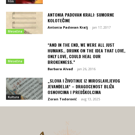
Film
ANTONIA PADOVAN KRALJ: SUMORNE
KOLOTEČINE
Antonia Padovan Kralj
-
jan 17, 2017
Mesečina
“AND IN THE END, WE WERE ALL JUST
HUMANS.. DRUNK ON THE IDEA THAT LOVE,
ONLY LOVE, COULD HEAL OUR
BROKENNESS.”
Mesečina
Barbara Alvađ
-
jan 26, 2016
„SLOVA I ŽIVOTINJE IZ MIROSLAVLJEVOG
JEVANĐELJA“ – DRAGOCENOST BLIŽA
OSNOVCIMA I PREDŠKOLCIMA
Kultura
Zoran Todorović
-
avg 13, 2025