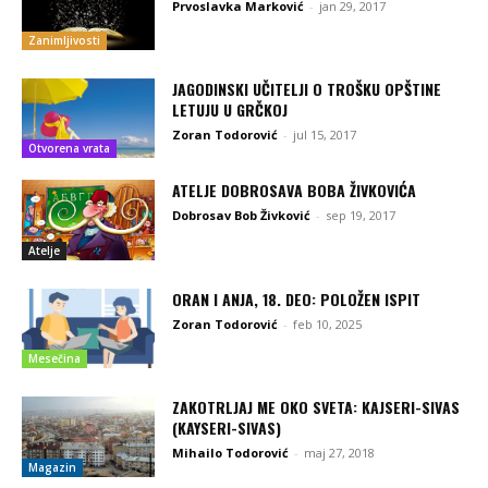
Prvoslavka Marković
-
jan 29, 2017
Zanimljivosti
JAGODINSKI UČITELJI O TROŠKU OPŠTINE
LETUJU U GRČKOJ
Zoran Todorović
-
jul 15, 2017
Otvorena vrata
ATELJE DOBROSAVA BOBA ŽIVKOVIĆA
Dobrosav Bob Živković
-
sep 19, 2017
Atelje
ORAN I ANJA, 18. DEO: POLOŽEN ISPIT
Zoran Todorović
-
feb 10, 2025
Mesečina
ZAKOTRLJAJ ME OKO SVETA: KAJSERI-SIVAS
(KAYSERI-SIVAS)
Mihailo Todorović
-
maj 27, 2018
Magazin