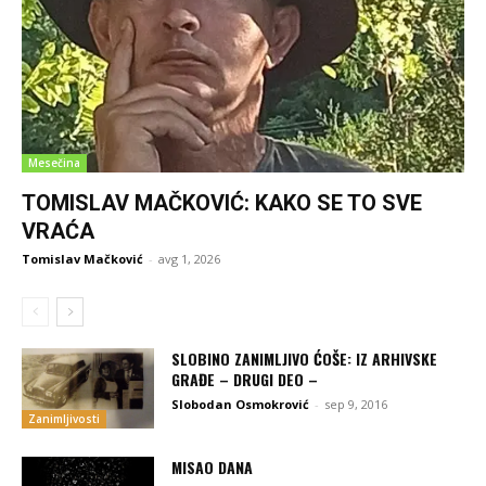
Mesečina
TOMISLAV MAČKOVIĆ: KAKO SE TO SVE
VRAĆA
Tomislav Mačković
-
avg 1, 2026
SLOBINO ZANIMLJIVO ĆOŠE: IZ ARHIVSKE
GRAĐE – DRUGI DEO –
Slobodan Osmokrović
-
sep 9, 2016
Zanimljivosti
MISAO DANA