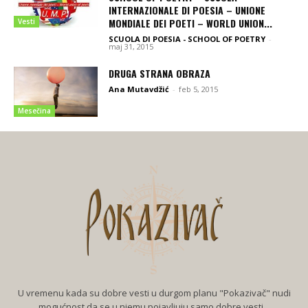
INTERNAZIONALE DI POESIA – UNIONE
MONDIALE DEI POETI – WORLD UNION...
Vesti
SCUOLA DI POESIA - SCHOOL OF POETRY
-
maj 31, 2015
DRUGA STRANA OBRAZA
Ana Mutavdžić
-
feb 5, 2015
Mesečina
U vremenu kada su dobre vesti u durgom planu "Pokazivač" nudi
mogućnost da se u njemu pojavljuju samo dobre vesti...