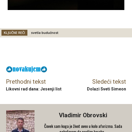
KLJUČNE REČI
svetla budućnost
Facebook
X
Email
Prethodni tekst
Sledeći tekst
Likovni rad dana: Jesenji list
Dolazi Sveti Simeon
Vladimir Obrovski
Čovek sam koga je život uveo u kolo aforizma. Sada
pokušavam da naučim korake...