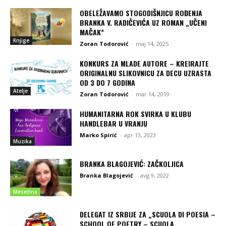
OBELEŽAVAMO STOGODIŠNJICU ROĐENJA
BRANKA V. RADIČEVIĆA UZ ROMAN „UČENI
MAČAK”
Knjige
Zoran Todorović
-
maj 14, 2025
KONKURS ZA MLADE AUTORE – KREIRAJTE
ORIGINALNU SLIKOVNICU ZA DECU UZRASTA
OD 3 DO 7 GODINA
Atelje
Zoran Todorović
-
mar 14, 2019
HUMANITARNA ROK SVIRKA U KLUBU
HANDLEBAR U VRANJU
Marko Spirić
-
apr 13, 2023
Muzika
BRANKA BLAGOJEVIĆ: ZAČKOLJICA
Branka Blagojević
-
avg 9, 2022
Mesečina
DELEGAT IZ SRBIJE ZA „SCUOLA DI POESIA –
SCHOOL OF POETRY – SCUOLA