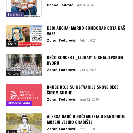
Deana Sailović
-
jun 8, 2016
Satatatira
BLIC AKCIJA: MARKO SOMBORAC CRTA BAŠ
VAS!
Zoran Todorović
-
feb 1, 2021
Atelje
DEČJI KONCERT „LJUBAV“ U KRALJEVSKOM
DVORU
Zoran Todorović
-
jun 6, 2023
Kultura
KNJIGE KOJE SU OSTVARILE SNOVE DECE
ŠIROM SRBIJE
Zoran Todorović
-
maj 22, 2019
Otvorena vrata
ALEKSA GAJIĆ U NOĆI MUZEJA U NARODNOM
MUZEJU VELIKO GRADIŠTE
Zoran Todorović
-
apr 19, 2019
Strip