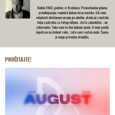
Rođen 1963. godine, iz Kruševca. Prevashodno glavna
preokupacija i najveća ljubav mi je muzika. Od rane
mladosti obožavam voznju po okolini, otuda je i nastala
želja i potreba za fotografijom...da to zabeležim....ne
zaboravim. Tako sam te dve ljubavi spoio. U ovoj zemlji
lepota je na dohvat ruke...zato sam i ostao ovde. Šuma
je moje prirodno stanište.
PROČITAJTE!