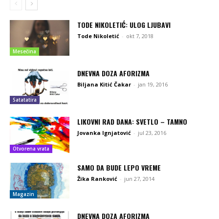
TODE NIKOLETIĆ: ULOG LJUBAVI
Tode Nikoletić
-
okt 7, 2018
Mesečina
DNEVNA DOZA AFORIZMA
Biljana Kitić Čakar
-
jan 19, 2016
Satatatira
LIKOVNI RAD DANA: SVETLO – TAMNO
Jovanka Ignjatović
-
jul 23, 2016
Otvorena vrata
SAMO DA BUDE LEPO VREME
Žika Ranković
-
jun 27, 2014
Magazin
DNEVNA DOZA AFORIZMA