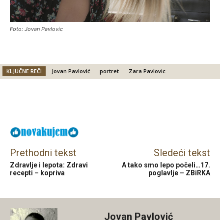
Foto: Jovan Pavlovic
KLJUČNE REČI
Jovan Pavlović
portret
Zara Pavlovic
Facebook
X
Email
Prethodni tekst
Sledeći tekst
Zdravlje i lepota: Zdravi
A tako smo lepo počeli…17.
recepti – kopriva
poglavlje – ZBiRKA
Jovan Pavlović