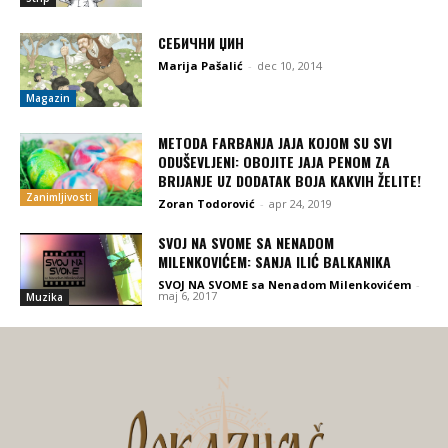
СЕБИЧНИ ЏИН
Marija Pašalić
-
dec 10, 2014
Magazin
METODA FARBANJA JAJA KOJOM SU SVI
ODUŠEVLJENI: OBOJITE JAJA PENOM ZA
BRIJANJE UZ DODATAK BOJA KAKVIH ŽELITE!
Zanimljivosti
Zoran Todorović
-
apr 24, 2019
SVOJ NA SVOME SA NENADOM
MILENKOVIĆEM: SANJA ILIĆ BALKANIKA
SVOJ NA SVOME sa Nenadom Milenkovićem
-
maj 6, 2017
Muzika