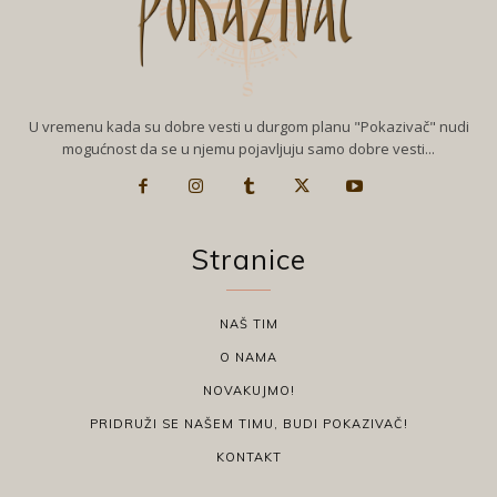
U vremenu kada su dobre vesti u durgom planu "Pokazivač" nudi
mogućnost da se u njemu pojavljuju samo dobre vesti...
Stranice
NAŠ TIM
O NAMA
NOVAKUJMO!
PRIDRUŽI SE NAŠEM TIMU, BUDI POKAZIVAČ!
KONTAKT