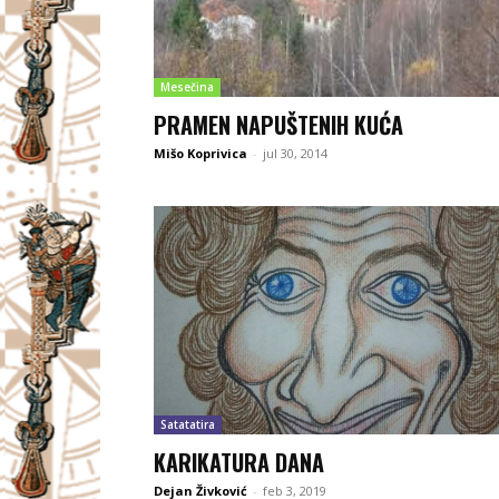
Mesečina
PRAMEN NAPUŠTENIH KUĆA
Mišo Koprivica
-
jul 30, 2014
Satatatira
KARIKATURA DANA
Dejan Živković
-
feb 3, 2019