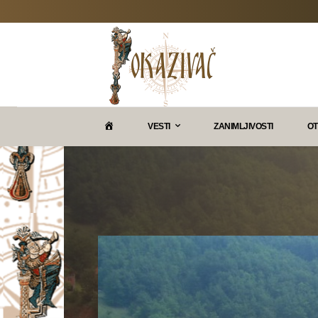
P
VESTI
ZANIMLJIVOSTI
OT
O
K
A
Z