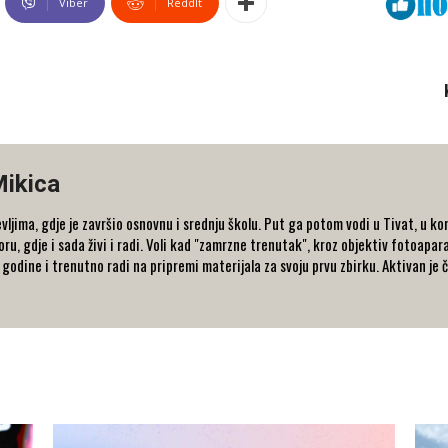
Viber
ReddIt
Mikica
vljima, gdje je završio osnovnu i srednju školu. Put ga potom vodi u Tivat, u kom
, gdje i sada živi i radi. Voli kad "zamrzne trenutak", kroz objektiv fotoapar
je godine i trenutno radi na pripremi materijala za svoju prvu zbirku. Aktivan je