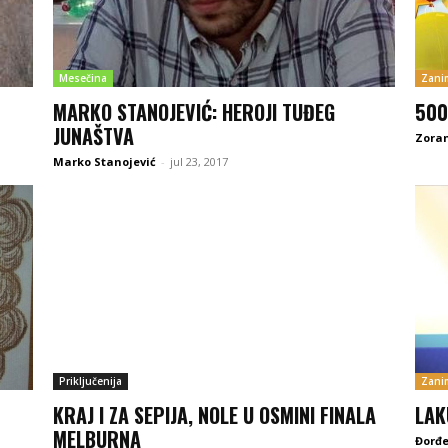
Mesečina
Zanim
MARKO STANOJEVIĆ: HEROJI TUĐEG
500
JUNAŠTVA
Zoran
Marko Stanojević
-
jul 23, 2017
Priključenija
Zanim
KRAJ I ZA SEPIJA, NOLE U OSMINI FINALA
LAK
MELBURNA
Đorđe