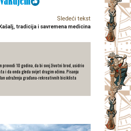
Sledeći tekst
Kašalj, tradicija i savremena medicina
 provodi 10 godina, da bi svoj životni brod, usidrio
ata i da onda gleda svijet drugim očima. Pisanju
 član udruženja građana-rekreativnih biciklista