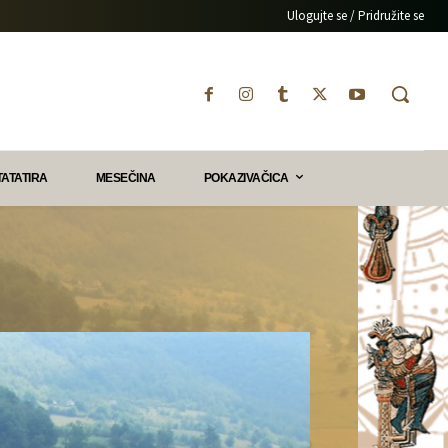
Ulogujte se / Pridružite se
TATATIRA
MESEČINA
POKAZIVAČICA