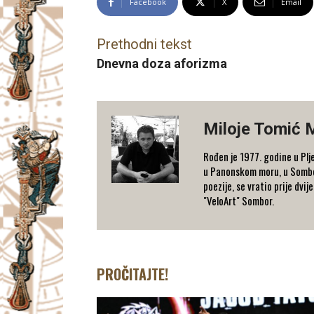
Facebook
X
Email
Prethodni tekst
Dnevna doza aforizma
Miloje Tomić 
Rođen je 1977. godine u Plje
u Panonskom moru, u Somboru
poezije, se vratio prije dvi
"VeloArt" Sombor.
PROČITAJTE!