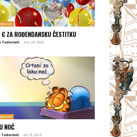
ljivosti
 € ZA ROĐENDANSKU ČESTITKU
 Todorović
-
nov 24, 2020
ljivosti
U NOĆ
 Todorović
-
dec 8, 2014