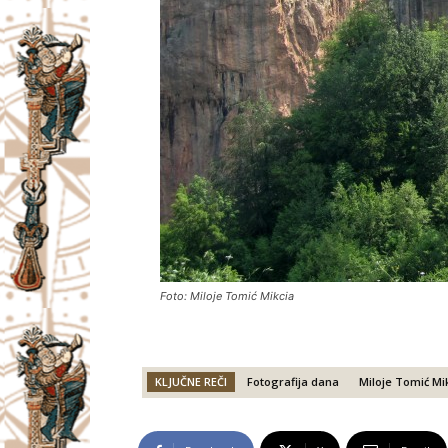
Foto: Miloje Tomić Mikcia
KLJUČNE REČI
Fotografija dana
Miloje Tomić Mi