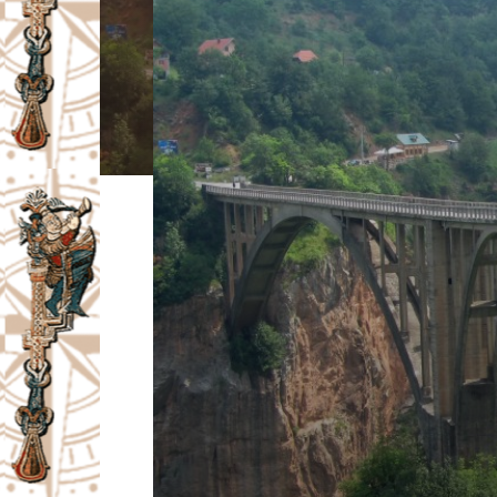
I
V
A
Č