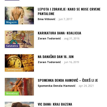
LEPOTA I ZDRAVLJE: KAKO SE NOSE CRVENE
PANTALONE
Ema Vitković
-
jun 7, 2017
Magazin
KARIKATURA DANA: KOALICIJA
Zoran Todorović
-
avg 31, 2016
Satatatira
NA DANAŠNJI DAN 16. JUN
Zoran Todorović
-
jun 16, 2019
Zanimljivosti
SPOMENKA DENDA HAMOVIĆ – ČUJEŠ LI JE
Spomenka Denda Hamović
-
apr 24, 2021
Mesečina
VIC DANA: KRAJ BAZENA