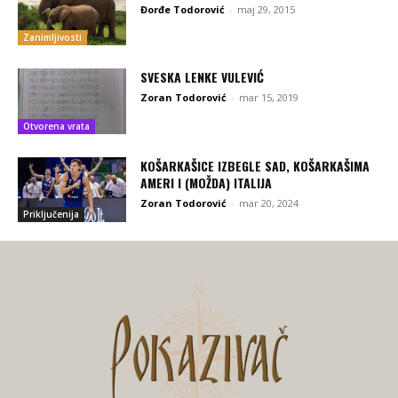
Đorđe Todorović
-
maj 29, 2015
Zanimljivosti
SVESKA LENKE VULEVIĆ
Zoran Todorović
-
mar 15, 2019
Otvorena vrata
KOŠARKAŠICE IZBEGLE SAD, KOŠARKAŠIMA
AMERI I (MOŽDA) ITALIJA
Zoran Todorović
-
mar 20, 2024
Priključenija