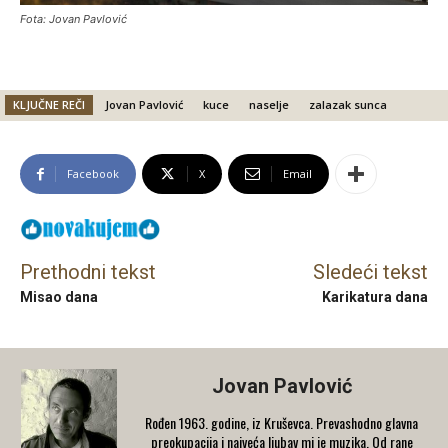
Fota: Jovan Pavlović
KLJUČNE REČI
Jovan Pavlović
kuce
naselje
zalazak sunca
Facebook
X
Email
Prethodni tekst
Sledeći tekst
Misao dana
Karikatura dana
Jovan Pavlović
Rođen 1963. godine, iz Kruševca. Prevashodno glavna
preokupacija i najveća ljubav mi je muzika. Od rane