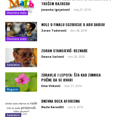
TREĆEM RAZREDU
Jovanka Ignjatović
-
maj 27, 2014
Otvorena vrata
NOLE U FINALU EGZIBICIJE U ABU DABIJU
Zoran Todorović
-
dec 28, 2018
Otvorena vrata
ZORAN STANOJEVIĆ: BEZNAĐE
Deana Sailović
-
nov 20, 2020
Satatatira
ZDRAVLJE I LEPOTA: ŠTA KAD ZIMNICA
POČNE DA SE KVARI
Ema Vitković
-
mar 27, 2016
Magazin
DNEVNA DOZA AFORIZMA
Nada Karadžić
-
nov 4, 2016
Satatatira