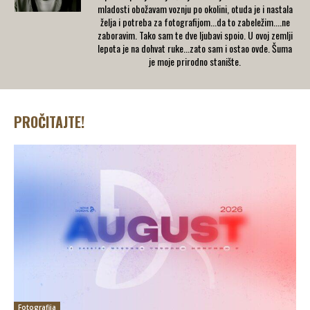
mladosti obožavam voznju po okolini, otuda je i nastala
želja i potreba za fotografijom...da to zabeležim....ne
zaboravim. Tako sam te dve ljubavi spoio. U ovoj zemlji
lepota je na dohvat ruke...zato sam i ostao ovde. Šuma
je moje prirodno stanište.
PROČITAJTE!
Fotografija