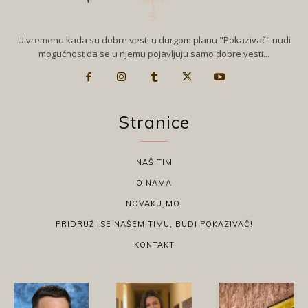
U vremenu kada su dobre vesti u durgom planu "Pokazivač" nudi
mogućnost da se u njemu pojavljuju samo dobre vesti...
Stranice
NAŠ TIM
O NAMA
NOVAKUJMO!
PRIDRUŽI SE NAŠEM TIMU, BUDI POKAZIVAČ!
KONTAKT