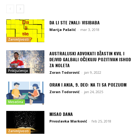
DA LI STE ZNALI: VISIBABA
Marija Pašalić
-
mar 3, 2018
Zanimljivosti
AUSTRALIJSKI ADVOKATI DŽASTIN KVIL I
DEJVID GALBALI OČEKUJU POZITIVAN ISHOD
ZA NOLETA
Priključenija
Zoran Todorović
-
jan 9, 2022
ORAN I ANJA, 9. DEO: NA TI SA POEZIJOM
Zoran Todorović
-
jan 24, 2025
Mesečina
MISAO DANA
Prvoslavka Marković
-
feb 25, 2018
Zanimljivosti