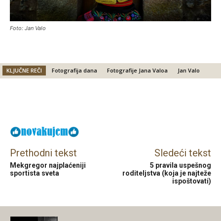
Foto: Jan Valo
KLJUČNE REČI
Fotografija dana
Fotografije Jana Valoa
Jan Valo
Facebook
X
Email
Prethodni tekst
Sledeći tekst
Mekgregor najplaćeniji
5 pravila uspešnog
sportista sveta
roditeljstva (koja je najteže
ispoštovati)