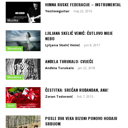
HIMNA RUSKE FEDERACIJE – INSTRUMENTAL
Yesiloveguitar
-
maj 22, 2016
Muzika
LJILJANA SKELIĆ VEMIĆ: ĆUTLJIVO MOJE
NEBO
Ljiljana Skelić Vemić
-
jun 8, 2017
Mesečina
ANĐELA TURUKALO: CVIJEĆE
Anđela Turukalo
-
jan 22, 2018
Mesečina
ČESTITKA: SREĆAN ROĐANDAN, ANA!
Zoran Todorović
-
feb 7, 2015
Vesti
POSLE DVA VEKA BIZONI PONOVO HODAJU
SRBIJOM