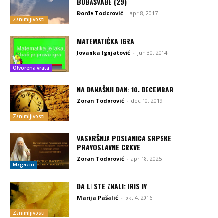
BUBAŠVABE (29)
Đorđe Todorović
-
apr 8, 2017
Zanimljivosti
MATEMATIČKA IGRA
Jovanka Ignjatović
-
jun 30, 2014
Otvorena vrata
NA DANAŠNJI DAN: 10. DECEMBAR
Zoran Todorović
-
dec 10, 2019
Zanimljivosti
VASKRŠNJA POSLANICA SRPSKE
PRAVOSLAVNE CRKVE
Zoran Todorović
-
apr 18, 2025
Magazin
DA LI STE ZNALI: IRIS IV
Marija Pašalić
-
okt 4, 2016
Zanimljivosti