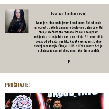
Ivana Todorović
Ivana je stalno među javom i međ snom. Živi od svoje
umetnosti, dakle hrani njome doslovno i dušu i telo. Od
onih je srećnika što radi ono što voli i po njenom
mišljenju profesija bira nas, a ne mi nju. Biti umetnik je
posao od 24 sata, nije lako kao što većina misli, ali je
osećaj neprocenjiv. Član je ULUS-a i Foto saveza Srbije,
u statusu je samostalnog umetnika i time se diči.
PROČITAJTE!