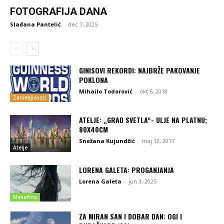
FOTOGRAFIJA DANA
Slađana Pantelić
-
dec 7, 2025
GINISOVI REKORDI: NAJBRŽE PAKOVANJE
POKLONA
Mihailo Todorović
-
okt 6, 2018
Zanimljivosti
ATELJE: „GRAD SVETLA“- ULJE NA PLATNU;
80X40CM
Snežana Kujundžić
-
maj 12, 2017
Atelje
LORENA GALETA: PROGANJANJA
Lorena Galeta
-
jun 3, 2025
Mesečina
ZA MIRAN SAN I DOBAR DAN: OGI I