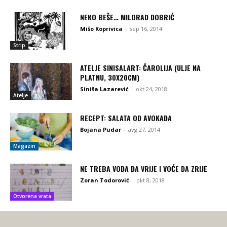
NEKO BEŠE… MILORAD DOBRIĆ
Mišo Koprivica
-
sep 16, 2014
Strip
ATELJE SINISALART: ČAROLIJA (ULJE NA
PLATNU, 30X20CM)
Siniša Lazarević
-
okt 24, 2018
Atelje
RECEPT: SALATA OD AVOKADA
Bojana Pudar
-
avg 27, 2014
Magazin
NE TREBA VODA DA VRIJE I VOĆE DA ZRIJE
Zoran Todorović
-
okt 8, 2018
Otvorena vrata