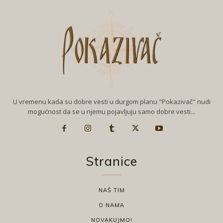
U vremenu kada su dobre vesti u durgom planu "Pokazivač" nudi
mogućnost da se u njemu pojavljuju samo dobre vesti...
Stranice
NAŠ TIM
O NAMA
NOVAKUJMO!