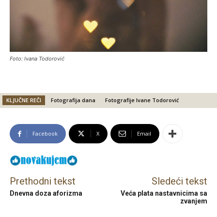
Foto: Ivana Todorović
KLJUČNE REČI
Fotografija dana
Fotografije Ivane Todorović
Facebook
X
Email
Prethodni tekst
Sledeći tekst
Dnevna doza aforizma
Veća plata nastavnicima sa
zvanjem