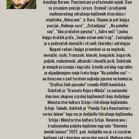
današnje Berane. Penzionisani profesionalni vojnik. Bavi
se pisanjem poezije i proze. Osnivač i predsjenik
međunarodnog udruženja književnih stvaralaca i
umjetnika „Nekazano“, iz Bara. Objavio je pet knjiga
poezije:„Rođenje suze“, „Ostavljanja“. „Na poleđini
sna“, “Ako prećutim pjesmu” i „Sidro noći“ I jednu
knjigu kratkih priča „Svako ostavi neki trag“. Zastupljen
je u pedesetak domaćih i stranih zbornika i antologija.
Njegovi radovi i knjige prevedeni su na engleski,
nemački, ruski, francuski, kineski, bengalski, bugarski,
poljski, makedonski, albanski i slovački jezik. Dobitinik
je mnogih priznanja i nagrada. Između ostalog nagrađen
je objavljivanjem svoje treće knige “Na poleđini sna” –
na Amazonu a pod teretom najbolje pjesme na konkursu
“Društva živih pjesnika” između 4000 kandidata.
Dobitnik je "Gramate Knjaza Miloša" za nacionalni
doprinos ukupnoj srpskoj književnosti koju dodjeljuje
Ministarstvo kulture Srbije i Udruženje književnika
Srbije. Takođe, dobitnik je "Povelje Cara Konstantina i
carice Jelene“ koju mu je dodijelilo Udruženje književnika
Srbije i Ministarstvo kulture Srbije. Renomirana i
tradicionalna poljska književna nagrada “Klemens
Janicki Ianicus” 2022. god. dodijelila mu je za izuzetan
književni rad i doprinos evropskoj poeziji, Međunarodna