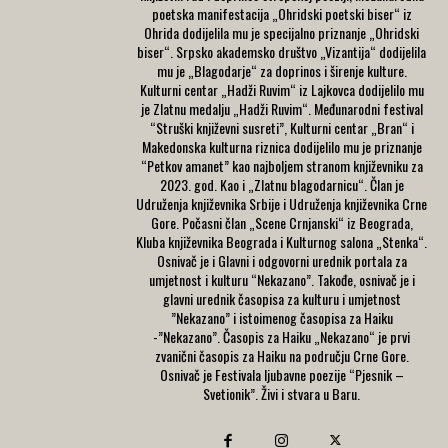
poetska manifestacija „Ohridski poetski biser“ iz
Ohrida dodijelila mu je specijalno priznanje „Ohridski
biser“. Srpsko akademsko društvo „Vizantija“ dodijelila
mu je „Blagodarje“ za doprinos i širenje kulture.
Kulturni centar „Hadži Ruvim“ iz Lajkovca dodijelilo mu
je Zlatnu medalju „Hadži Ruvim“. Međunarodni festival
“Struški književni susreti”, Kulturni centar „Bran“ i
Makedonska kulturna riznica dodijelilo mu je priznanje
“Petkov amanet” kao najboljem stranom književniku za
2023. god. Kao i „Zlatnu blagodarnicu“. Član je
Udruženja književnika Srbije i Udruženja književnika Crne
Gore. Počasni član „Scene Crnjanski“ iz Beograda,
Kluba književnika Beograda i Kulturnog salona „Stenka“.
Osnivač je i Glavni i odgovorni urednik portala za
umjetnost i kulturu “Nekazano”. Takođe, osnivač je i
glavni urednik časopisa za kulturu i umjetnost
”Nekazano” i istoimenog časopisa za Haiku
-”Nekazano”. Časopis za Haiku „Nekazano“ je prvi
zvanični časopis za Haiku na području Crne Gore.
Osnivač je Festivala ljubavne poezije “Pjesnik –
Svetionik”. Živi i stvara u Baru.