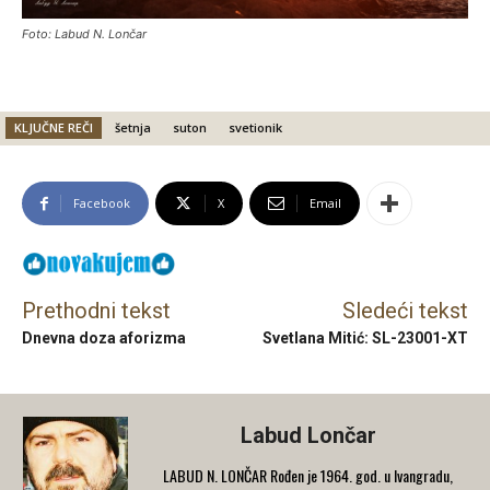
Foto: Labud N. Lončar
KLJUČNE REČI
šetnja
suton
svetionik
Facebook
X
Email
Prethodni tekst
Sledeći tekst
Dnevna doza aforizma
Svetlana Mitić: SL-23001-XT
Labud Lončar
LABUD N. LONČAR Rođen je 1964. god. u Ivangradu,