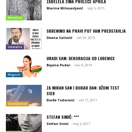
ZABELELA ZIMA PROLEĆE APRILA
Marina Milosavljević
-
sep 5, 2015
Mesečina
SKRENIMO NA PRAVI PUT VAM PREDSTAVLJA
Deana Sailović
-
okt 29, 2015
Satatatira
URADI SAM: DEKORACIJA OD LUBENICE
Bojana Pudar
-
nov 6, 2014
Magazin
ZA MIRAN SAN I DOBAR DAN: DŽONI TEST
S1E8
Đorđe Todorović
-
okt 17, 2017
Zanimljivosti
STEFAN SIMIĆ: ***
Stefan Simić
-
maj 5, 2017